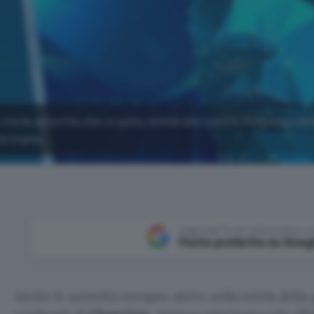
tra le autorità che si sono schierate contro l'impiego del
ericana.
Aggiungi Punto Informatico 
Fonte preferita su Goog
Anche le autorità europee attive nella tutela della