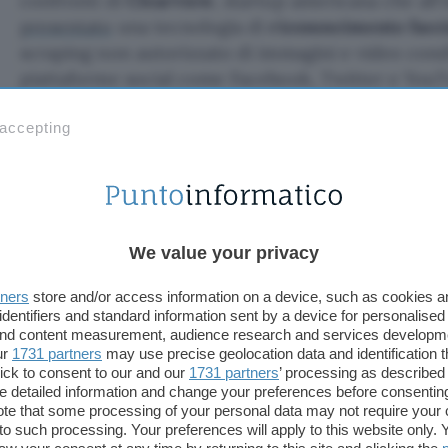
confronti di
Clearview
, startup americana che all’
presentato
una tecnologia di
riconoscimento facci
scraping non autorizzato di immagini e video condi
piattaforme social come Facebook, Twitter e You
sottoscritto l’azione legale c’è anche il nostro
Gara
 accepting
dati Personali
, insieme a Information Commissione
Commission Nationale de l’Informatique et des Libe
Data Protection Authority (Grecia) e Datenschutzb
Anche il Garante Privacy italia
We value your privacy
Clearview
tners
store and/or access information on a device, such as cookies 
L’
intelligenza artificiale
è in grado di risalire all’
ide
identifiers and standard information sent by a device for personalised
 and content measurement, audience research and services developm
semplicemente analizzandone i tratti somatici, anc
ur
1731 partners
may use precise geolocation data and identification 
videocamera di
sorveglianza
posizionata nei luoghi 
ick to consent to our and our
1731 partners
’ processing as described 
servizio è stato proposto esclusivamente a
forze d
detailed information and change your preferences before consenting
te that some processing of your personal data may not require your 
il mondo (migliaia quelle che hanno scelto di imp
t to such processing. Your preferences will apply to this website only
reso noto anche per diventare una sorta di
giocatt