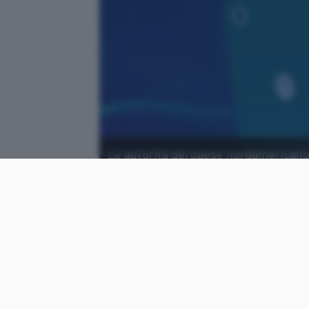
Le autorità del paese nordamericano 
riconoscimento facciale: è illegale.