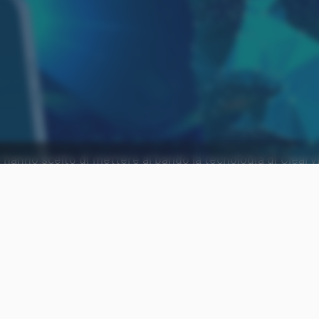
hanno scelto di mettere al bando la tecnologia di Clearvi
Aggiungi Punto Informatico 
Fonte preferita su Goog