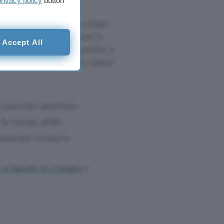
privacy policy
button
me le cinque realtà citate
e essere immagazzinato a
Accept All
w, con accesso consentito a
nformazioni sul vostro conto
.
ri perché adottino
a tutela delle
amente invasive.
al bando in Canada
e