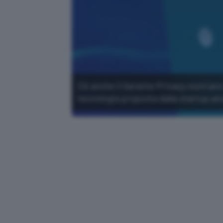
C'è anche il Garante Privacy nostrano 
tecnologia proposta dalla startup am