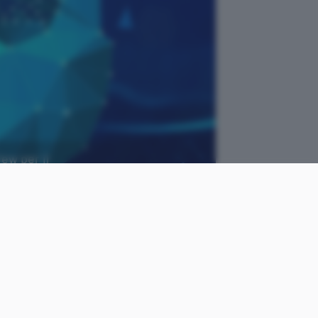
ew per il
Mike MacKenzie, Flickr
come
Cristiano
le
Ghidotti
Pubblicato il
4 feb 2021