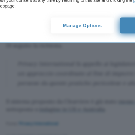
aw your consent at any time by returning to this site and clicking the
webpage.
Con l’azione di oggi,
Privacy International
(così co
in apertura) sottolinea che
il vostro viso potrebb
Manage Options
tempo indefinito nel database facciale di Clearvie
una variatà di sconosciuti e collegato a tutte le i
Di seguito la richiesta.
Privacy International fa appello ai legislato
un approccio coordinato al fine di imporre l
persone da queste pratiche pericolose e alt
Il sistema proposto da Clearview è già stato
messo 
sottoposta a
indagine in UK e Australia
.
Fonte:
Privacy International