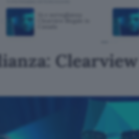
TI POTREBBE INTERESSARE
IA e sorveglianza:
Clearview illegale in
Canada
lianza: Clearview 