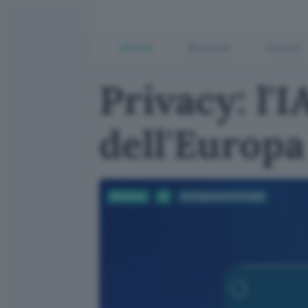
Offerte
Business
Fintech
Privacy: l'
dell'Europa
Business
AI
Intelligenza Artificiale