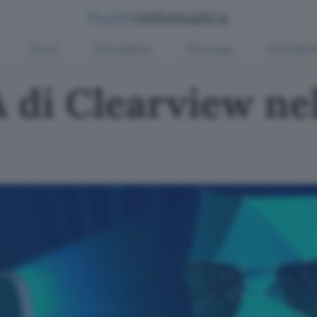
Green
Informatica
Sicurezza
Entertain
IA di Clearview ne