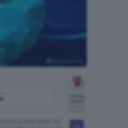
la
Mike MacKenzie, Flickr
come
Cristiano
le
Ghidotti
Pubblicato il
27 mag 2021
 privacy si sono mosse nei