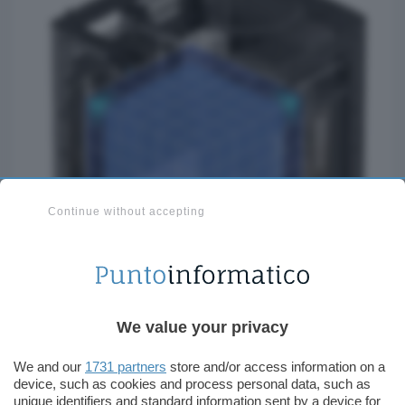
Continue without accepting
We value your privacy
QIDI Plus5 è una stampante completamente
We and our
1731 partners
store and/or access information on a
device, such as cookies and process personal data, such as
chiusa, costruita intorno a un telaio interamente
unique identifiers and standard information sent by a device for