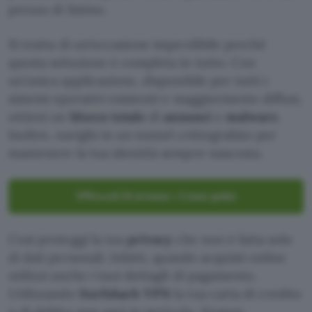
prezzo di listino.
Si tratta di un’occasione imperdibile perché
questa soluzione è completa in tutto. Con
un’unica applicazione, disponibile per tutti i
sistemi operativi esistenti e maggiormente diffusi,
ottieni un
blocco totale
di
annunci
e
malware
.
Inoltre, navighi in un tunnel crittografato per
mantenere la tua identità sempre nascosta.
VPN a soli 2€ al mese + 2 mesi gratis
Così proteggi la tua
privacy
che non è fatta solo
di dati personali. Infatti, quando acquisti online
utilizzi anche i tuoi dettagli di pagamento.
Utilizzando
Surfshark VPN
la tua carta di credito
o di debito non sarà in pericolo. Nessun