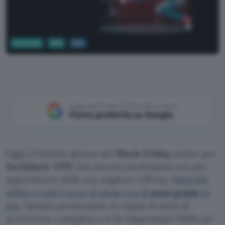
Sicurezza
VPN
VPN
Aggiungi Punto Informatico come
Fonte preferita su Google
Oggi è l’ultimo giorno del
Black Friday
anche per
Surfshark VPN
. Hai ancora pochissime ore per
approfittare della sua migliore offerta.
Ottienila
subito a soli 2 euro al mese con
2 mesi gratis
in
più
. Questa promozione ti regala 14 mesi di
protezione completa e ti fa risparmiare l’84% sul