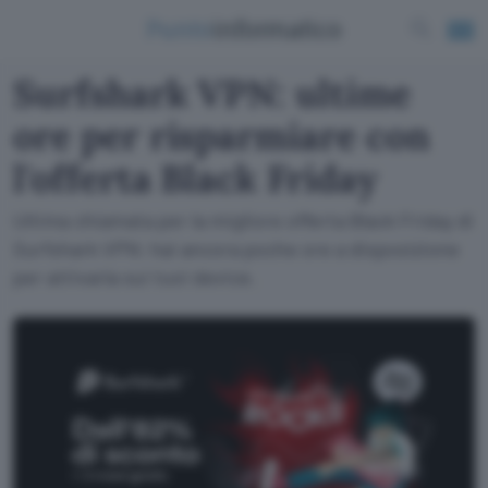
Surfshark VPN: ultime
ore per risparmiare con
l'offerta Black Friday
Ultima chiamata per la migliore offerta Black Friday di
Surfshark VPN: hai ancora poche ore a disposizione
per attivarla sui tuoi device.