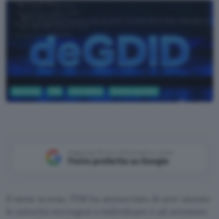
Sicurezza
VPN
Informatica
Sistemi operativi
ChatGPT
Aggiungi Punto Informatico come
Fonte preferita su Google
Il mese scorso, l’FBI ha annunciato di aver aiutato
le autorità norvegesi a individuare e ad arrestare