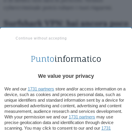
cybercriminale potrà rubare i tuoi risparmi.
Surfshark VPN: hai ancora poco
tempo per ottenerla super
Continue without accepting
scontata
Scegli il meglio della protezione online per te, i
tuoi amici e la tua famiglia.
Surfshark VPN
è la
soluzione ideale capace di mettere fine ai pericoli
We value your privacy
del Web. Naviga al 100% in anonimato. Nessuno
potrà tracciare i tuoi dati e le tue informazioni.
We and our
1731 partners
store and/or access information on a
Tracker, malware e hacker hanno i giorni
device, such as cookies and process personal data, such as
unique identifiers and standard information sent by a device for
contanti.
personalised advertising and content, advertising and content
measurement, audience research and services development.
Inoltre, grazie allo strumento di blocco per i
With your permission we and our
1731 partners
may use
precise geolocation data and identification through device
pop-up dei
cookie
sarà lei a decidere quali
scanning. You may click to consent to our and our
1731
condizioni accettare e quali negare per una