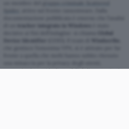
un membro del
gruppo criminale Scattered
Spider
, attivo sul fronte ransomware. Dalla
documentazione pubblicata è emerso che l’analisi
di un
tracker integrato in Windows
è stato
decisivo ai fini dell’indagine: si chiama
Global
Device Identifier
(GDID). Il team di
Windscribe
,
che gestisce l’omonima VPN, si è attivato per far
fronte a quella che molti hanno subito ritenuto
una minaccia per la privacy degli utenti,
annunciando oggi la disponibilità di uno script in
grado di bloccarlo.
deGDID è lo script che elimina
il tracking di Windows
Si chiama
deGDID
e tutta la documentazione è
stata pubblicata nel
repository GitHub
dedicato.