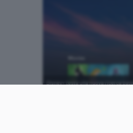
Disney+ testa una nuova ricerca basat
voce cosa si vuole guardare.