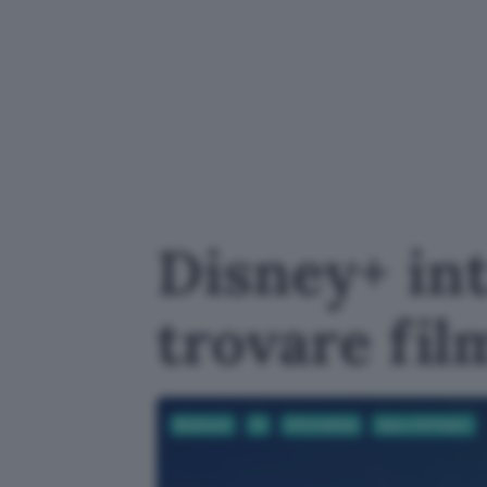
Disney+ int
trovare fil
Business
AI
Informatica
App e Software