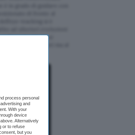
n è in grado di guidare con
sizionato di fronte al
 dell’eye-tracking si è
ito ad ulteriori evoluzioni
ipo che consentono ai
iti spesso sconosciuti ma al
di soluzioni.
and process personal
 advertising and
ent. With your
through device
above. Alternatively
 or to refuse
consent, but you