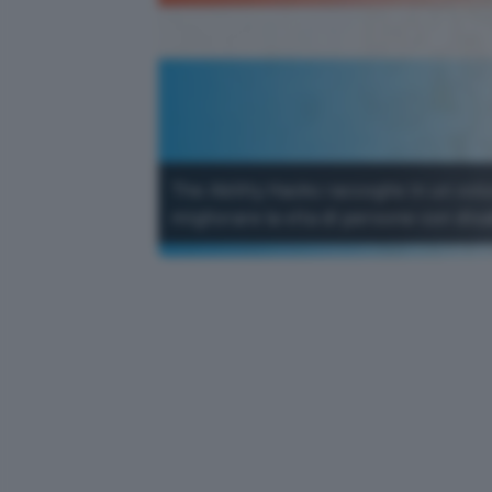
The Ability Hacks raccoglie in un vol
migliorare la vita di persone con disa