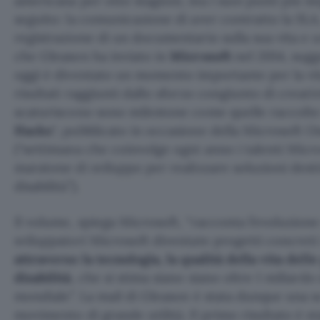
americana per otto stagioni, ma i suoi punti più imp
seguito: la comunicazione di aver contratto la SLA, l
registrazione di un documentario sulla sua vita e u
che Gleason ha inviato in
Microsoft
nel 2014, sug
oggi è diventato un momento importante per la vit
risultati raggiunti dallo sforzo congiunto di creativ
scaturiscono sono milestone come quelle raccolte 
Hacks
“, pubblicato in occasione della Microsoft
(“settimana che coinvolge ogni anno i talenti Micro
maratone di sviluppo per realizzare soluzioni dest
disabilità”).
Il volume, spiega Microsoft, “racconta l’evoluzione
sviluppatori Microsoft diventate progetti concreti
attraverso la tecnologia, la qualità della vita dell
disabilità
, che si stima siano siano oltre 1 miliardo
mondiale”. La mail di Gleason è stata dunque una s
movimento di grande utilità. Il primo risultato è st