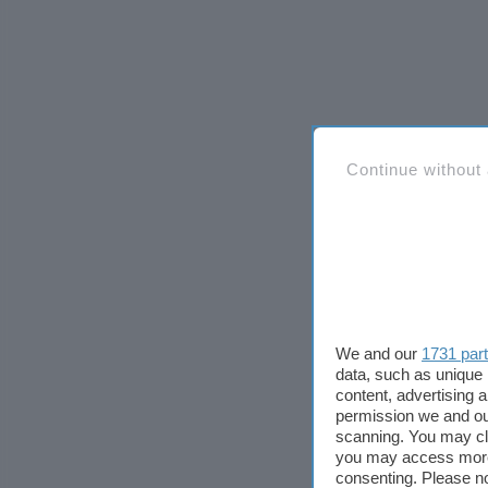
Continue without
We and our
1731 par
data, such as unique 
content, advertising
permission we and o
scanning. You may cl
you may access more 
consenting. Please no