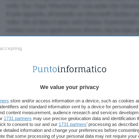
nella “Eye Gaze Wheelchair”, una sedia che Gleaso
il solo sguardo, sfruttando un Microsoft Surface po
volto. Ma di fatto è stato solo l’inizio: il potenziale
svelato con una applicazione diretta, ma ha dato ad
ed ha dimostrato la bontà di iniziative di questo t
creativi di applicare le proprie conoscenze in amb
 accepting
tempo stesso fortemente problematici ed in cerca 
We value your privacy
tners
store and/or access information on a device, such as cookies 
identifiers and standard information sent by a device for personalised
 and content measurement, audience research and services developm
ur
1731 partners
may use precise geolocation data and identification 
ick to consent to our and our
1731 partners
’ processing as described 
detailed information and change your preferences before consenting
te that some processing of your personal data may not require your 