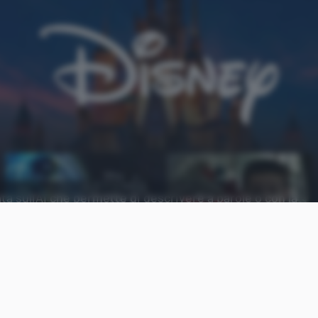
a sull'AI che permette di descrivere a parole o con la
Aggiungi Punto Informatico 