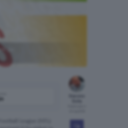
oft per
come
Giacomo
le
Dotta
Pubblicato il
24 lug 2018
Football League (NFL)