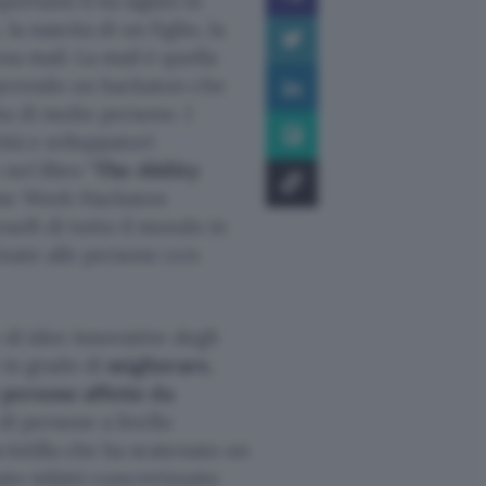
ortanti li ha siglati in
a nascita di un figlio, la
na mail. La mail è quella
gerendo un hackaton che
a di molte persone. I
ità e sviluppatori
nel libro “
The Ability
 One Week Hackaton
soft di tutto il mondo in
inate alle persone con
 di idee innovative degli
 in grado di
migliorare,
e persone affette da
 di persone a livello
cintilla che ha scatenato un
ato infatti concretizzato