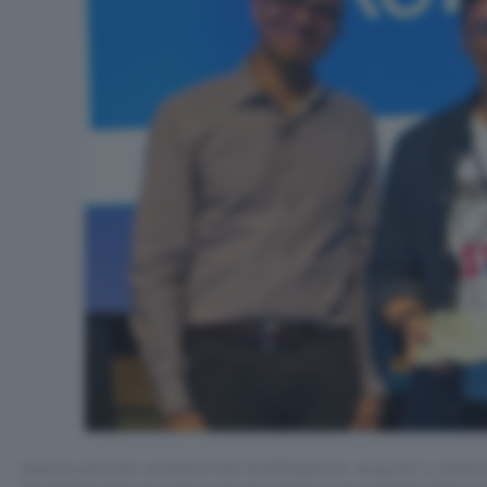
Questo articolo contiene link di affiliazione: acquisti o ordini e
permetteranno al nostro sito di ricevere una commissione ne