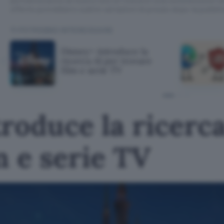
offerte potrebbero subire variazioni di prezzo dopo la pubbli
TI POTREBBE INTERESSARE
Disney+ introduce la
ricerca AI per trovare
film e serie TV
roduce la ricerca
m e serie TV