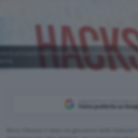
ume le principali idee innovative degli sviluppatori Micros
bilità.
Aggiungi Punto Informatico 
Fonte preferita su Goog
Steve Gleason è stato un giocatore della National 