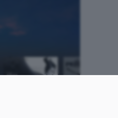
come
Tiziana