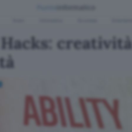
Green
Informatica
Sicurezza
Entertain
 Hacks: creativit
ità
e