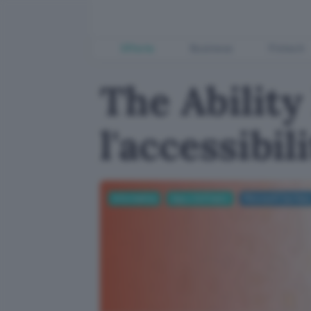
Offerte
Business
Fintech
The Ability
l'accessibil
Informatica
App e Software
Microsoft Surfac