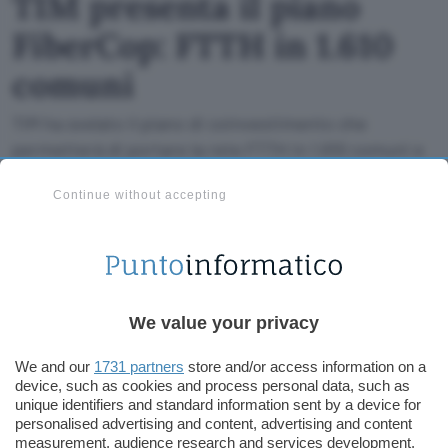
TIM presenta il piano
FiberCop: FTTH in 1.610
comuni
TIM ha svelato il piano di coinvestimento che
permetterà di portare la rete FTTH in 1.610 comuni e
circa 13 milioni di abitazioni entro il 2025.
Continue without accepting
We value your privacy
We and our
1731 partners
store and/or access information on a
device, such as cookies and process personal data, such as
unique identifiers and standard information sent by a device for
personalised advertising and content, advertising and content
measurement, audience research and services development.