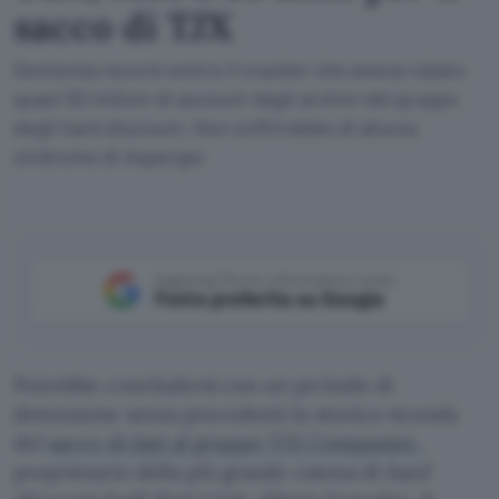
sacco di TJX
Sentenza record contro il cracker che aveva rubato
quasi 50 milioni di account dagli archivi del gruppo
degli hard discount. Non soffrirebbe di alcuna
sindrome di Asperger
Aggiungi Punto Informatico come
Fonte preferita su Google
Potrebbe concludersi con un periodo di
detenzione senza precedenti la storica vicenda
del
sacco di dati al gruppo TJX Companies
,
proprietario della più grande catena di
hard