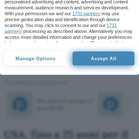
personalised advertising and content, advertising and content
una condanna che soddisfacesse almeno in parte
measurement, audience research and services development.
With your permission we and our
1731 partners
may use
sia l’accusa, che aveva chiesto 25 anni, sia la
precise geolocation data and identification through device
difesa: secondo la quale il cracker non ne
scanning. You may click to consent to our and our
1731
meritava più di 15.
partners
’ processing as described above. Alternatively you may
access more detailed information and change your preferences
before consenting or to refuse consenting. Please note that
Giorgio Pontico
some processing of your personal data may not require your
consent, but you have a right to object to such processing. Your
Manage Options
Accept All
Giorgio Pontico
preferences will apply to this website only. You can change
your preferences or withdraw your consent at any time by
Pubblicato il 26 mar 2010
returning to this site and clicking the
privacy policy
button at the
bottom of the webpage.
TI POTREBBE INTERESSARE
USA, fino a 25 anni per il
Comp
sacco di TJX
di a
USA, fino a 25 anni per il