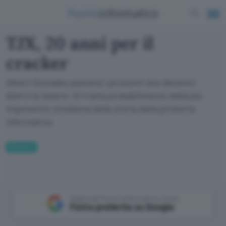
TJX, 20 anni per il
cracker
Albert Gonzalez passerà i prossimi due decenni
dietro le sbarre. Si tratta probabilmente della più
imponente condanna della storia della pirateria
informatica
Business
Aggiungi Punto Informatico come
Fonte preferita su Google