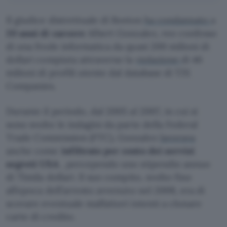
Il giudice distrettuale di Boston
ha condannato
a
20 anni di carcere
Albert Gonzalez, reo confesso
di una frode informatica da quasi 200 milioni di
dollari compiuta attraverso la
violazione
di 46
milioni di profili utente dal database di TJX
Companies.
Durante il periodo, dal 2005 al 2007, in cui si
sono svolte le indagini da parte della Federal
Trade Commission (FTC), Gonzalez
lavorava
anche come
infiltrato per conto dei servizi
segreti USA
, percependo uno stipendio annuo
di 75mila dollari. Il suo compito, svolto fino
all’epoca dell’arresto avvenuto nel 2008, era di
scovare eventuale malfattori intenti a clonare
carte di credito.