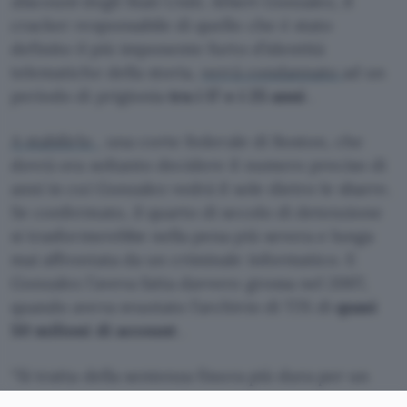
discount
degli Stati Uniti. Albert Gonzalez, il
cracker responsabile di quello che è stato
definito il più imponente furto d’identità
telematiche della storia,
verrà condannato
ad un
periodo di prigionia
tra i 17 e i 25 anni
.
A stabilirlo
, una corte federale di Boston, che
dovrà ora soltanto decidere il numero preciso di
anni in cui Gonzalez vedrà il sole dietro le sbarre.
Se confermato, il quarto di secolo di detenzione
si trasformerebbe nella pena più severa e lunga
mai affrontata da un criminale informatico. E
Gonzalez l’aveva fatta davvero grossa nel 2007,
quando aveva svuotato l’archivio di TJX di
quasi
50 milioni di account
.
“Si tratta della sentenza finora più dura per un
caso di furto d’identità, tra le più dure per un