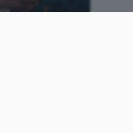
nomia
chuttersnap, Unsplash
come
Cristiano
le
Ghidotti
Pubblicato il
18 mag 2020
iguarda
ban
e fornitura di
fatto ipotizzare una
archiviata. All’annuncio del
Entity List
di Washington e
 Shenzhen di
acquisire
dispositivi, risponde
y List
e dentro ci finiranno