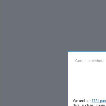
Continue without
We and our
1731 par
data, such as unique 