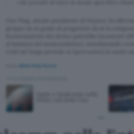
che prende di mira in modo specifico Huaw
Guo Ping, attuale presidente di Huawei, ha afferm
gruppo sia in grado di progettare da sé la compone
funzionamento dei device potrebbe incontrare diffic
al business dei semiconduttori, sottolineando come
Uniti sul lungo periodo si ripercuoterà in modo neg
Fonte:
Nikkei Asian Review
TI POTREBBE INTERESSARE
Apple e Qualcomm nella
Entity List della Cina