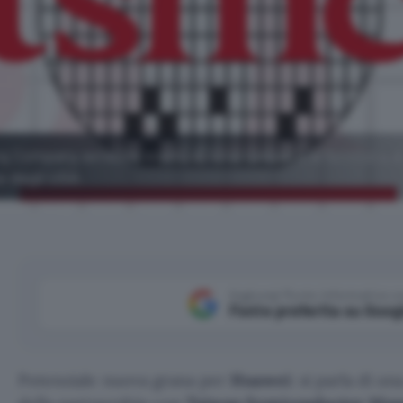
Company avrebbe scelto di interrompere la fornitura di
e degli USA.
Aggiungi Punto Informatico 
Fonte preferita su Goog
Potenziale nuova grana per
Huawei
: si parla di u