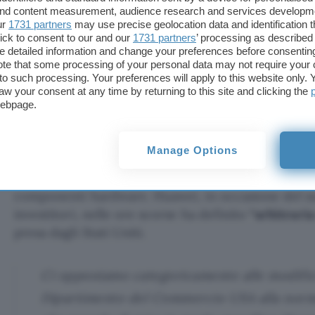
 and content measurement, audience research and services developm
Nessun commento all’indiscrezione da parte del 
ur
1731 partners
may use precise geolocation data and identification 
la replica di
TSMC
non si è fatta attendere: la voce
ick to consent to our and our
1731 partners
’ processing as described 
dalla società un “semplice rumor di mercato”. Ric
detailed information and change your preferences before consenting
te that some processing of your personal data may not require your 
taiwanese alla fine della scorsa settimana ha confe
t to such processing. Your preferences will apply to this website only
realizzare un
impianto per la produzione dei chip
aw your consent at any time by returning to this site and clicking the
mettendo sul piatto una somma pari a 12 miliardi di
webpage.
Oggi la contromossa della
Cina
con un
investiment
Manage Options
di dollari
in
SMIC
(Semiconductor Manufacturing In
con sede a Shanghai e anch’essa impegnata nella re
componenti hardware. Huawei, in occasione del s
investitori, nelle ore scorse ha definito
“arbitraria
presa dagli Stati Uniti.
Ci opponiamo categoricamente alle modific
Dipartimento del Commercio USA alla norma