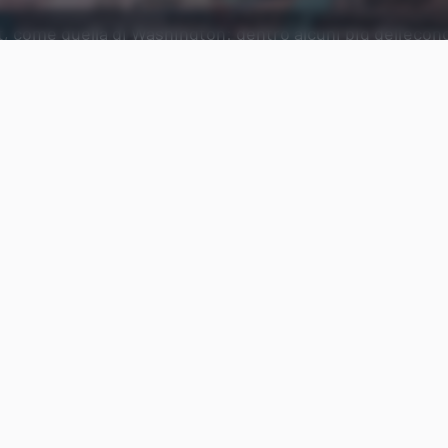
t, come quella di Washington: dentro alcuni big dell'eco
licon Valley.
Aggiungi Punto Informatico 
Fonte preferita su Goog
Botta e risposta tra
Stati Uniti
e
Cina
per quanto r
tecnologie. L’apertura dello
scorso anno
che aveva 
distensione dei rapporti tra le due superpotenze è 
prolungamento della permanenza di
Huawei nella 
a quello relativo all’impossibilità per il gruppo di
componentistica americana
da destinare ai propri 
Pechino: anche il colosso asiatico avrà la sua
Entit