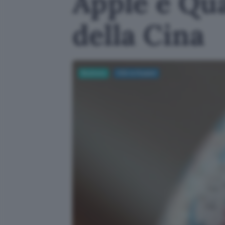
Apple e Qu
della Cina
Business
USA vs Huawei