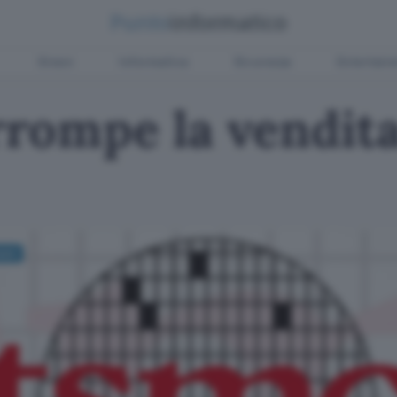
Green
Informatica
Sicurezza
Entertain
rompe la vendita 
awei