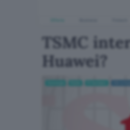
Offerte
Business
Fintech
TSMC inter
Huawei?
Tecnologia
Mobile
PC Hardware
USA vs Hu