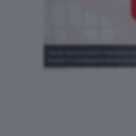
Taiwan Semiconductor Manufacturing 
Huawei in conseguenza alla decision