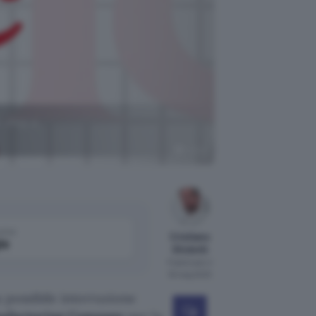
 chip a
TSMC
come
Cristiano
le
Ghidotti
Pubblicato il
18 mag 2020
na possibile interruzione