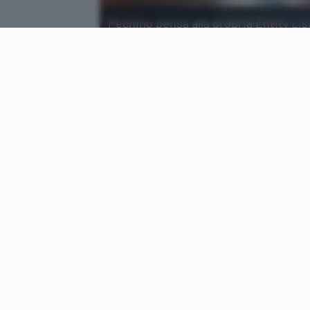
Pechino pensa alla propria Entity Lis
statunitense, compresi quelli della Si