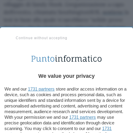
villaggio di Sandy Hook. L’organizzazione a capo
dell’evento, chiamata SouthingtonSOS,
sostiene
la
tesi in base alla quale vi sarebbero “solide prove
del fatto che la violenza dei videogiochi, insieme
ai media violenti di ogni tipo, inclusi TV e film,
Continue without accepting
contribuiscano ad accrescere l’aggressività, la
paura, l’ansia e il bullismo tra i bambini”.
Come se non bastasse, a inquinare il dibattito sul
possesso delle armi negli Stati Uniti ci pensano
We value your privacy
alcuni
screenshot
in circolazione, relativi a un
videogioco che metterebbe in scena il massacro
We and our
1731 partners
store and/or access information on a
device, such as cookies and process personal data, such as
di Newtown
, in cui il giocatore vestirebbe i panni
unique identifiers and standard information sent by a device for
del killer Adam Lanza. Un probabile fake
personalised advertising and content, advertising and content
sostengono
, e si augurano, molti. (
C.S.
)
measurement, audience research and services development.
With your permission we and our
1731 partners
may use
precise geolocation data and identification through device
Cristina
scanning. You may click to consent to our and our
1731