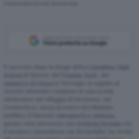
tramontata né mai dimostrata
Aggiungi Punto Informatico come
Fonte preferita su Google
È successo dopo la strage della
Columbine High
School
di Denver, del
Virginia Tech
, del
massacro di Utoya
in Norvegia: in seguito al
recente attentato compiuto in una scuola
elementare nel villaggio di Newtown, nel
Connecticut, torna al centro del dibattito
pubblico il binomio
videogiochi e violenza
,
questa volta attraverso una
richiesta formale
che
il senatore statunitense Jay Rockefeller ha rivolto