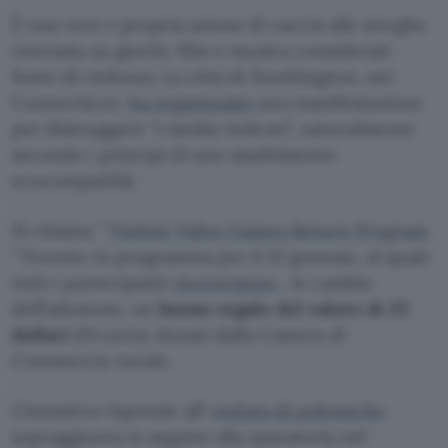
È una vera e propria azione di caccia alle streghe
riversata su giochi, film e musica considerati
fonte di violenza. La città di Southington, nel
Connecticut,
ha organizzato
una manifestazione
per distruggere “i media violenti”, naturalmente
secondo i principi di uno smaltimento
ecocompatibil.
Si chiama ”
Violent Video Games Return Program
” l’evento in programma per il 12 gennaio, al quale
tutti i partecipanti
riceveranno
, in cambio
dell’adesione, un
buono regalo del valore di 25
dollari
(19 euro), donati dalla Camera di
Commercio locale.
L’iniziativa risponde all’
ondata di polemiche
sopraggiunta in seguito alla sparatoria nel