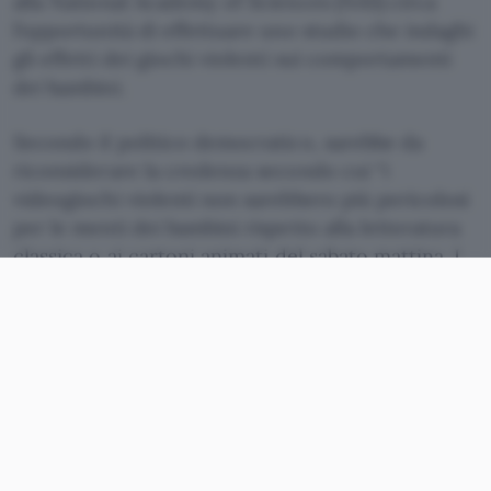
alla National Academy of Sciences (NAS) circa
l’opportunità di effettuare uno studio che indaghi
gli effetti dei giochi violenti sui comportamenti
dei bambini.
Secondo il politico democratico, sarebbe da
riconsiderare la credenza secondo cui “i
videogiochi violenti non sarebbero più pericolosi
per le menti dei bambini rispetto alla letteratura
classica o ai cartoni animati del sabato mattina. I
genitori, i pediatri e gli psicologi lo sanno bene”.
Con tutta probabilità, Rockfeller si scaglia contro
la sentenza
emanata dalla Corte Suprema nel 2011
, che
non ha riconosciuto prove evidenti
di una
maggiore pericolosità rispetto a un libro o un
film, bocciando la proposta di legge avanzata in
California contro la vendita ai minori dei
cosiddetti
killer game
.