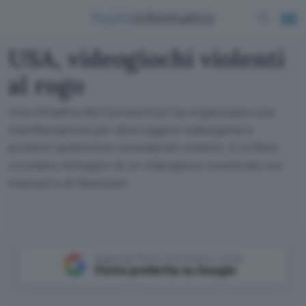
USA, videogiochi violenti
al rogo
Una cittadina del Connecticut ha organizzato una
manifestazione per distruggere videogame e
prodotti audiovisivi considerati violenti. E in Rete
circolano immagini di un videogioco incentrato sul
massacro di Newtown
Aggiungi Punto Informatico come
Fonte preferita su Google