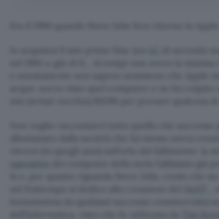
Era il 1996 quando Steve Jobs fece ritorno in Appl
Io acquistai il mio primo Mac (un
LC
di seconda m
nel 1992 o giù di lì… Ai tempi non avevo la minima i
e onestamente non sapevo nemmeno che Apple ste
acque: avevo visto quel computer e ne fui colpito a
mio (ormai vecchio) 80286 per provare qualcosa d
Non voglio raccontarvi tutto quello che successe 
allontanato dalla società che lui stesso aveva crea
ritrovò (in quegli anni) sull’orlo del fallimento: la s
operativo
dei computer della mela l’abbiamo già p
fa e, per quanto riguarda Steve Jobs, credo che si
nel frattempo si dedico alla creazione del
NeXT
, 
lontanissima da qualsiasi successo commerciale) s
dell’informatica, visto che fu utilizzata da
Tim Ber