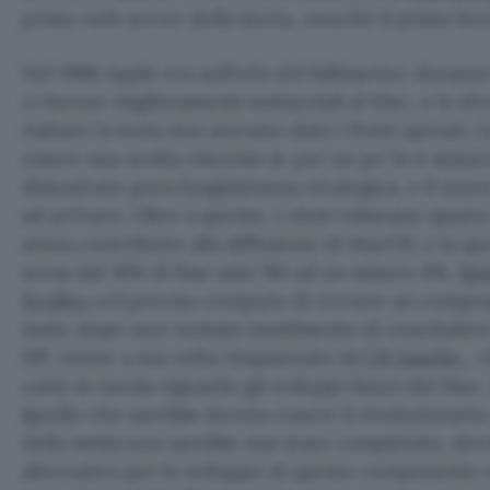
primo web server della storia, nonché il primo bro
Nel 1996 Apple era sull’orlo del fallimento: durant
ci furono miglioramenti sostanziali al Mac, e le di
rialzare la testa non avevano dato i frutti sperati. L
essere una scelta vincente (e per un po’ lo è stata
dimostrato poca lungimiranza strategica, e il nuov
ad arrivare. Oltre a questo, i cloni rubavano spazio
senza contribuire alla diffusione di MacOS, e la q
scesa dal 16% di fine anni ’80 ad un misero 4%.
Sp
Sculley
col preciso computo di trovare un comprat
mela, dopo aver tentato inutilmente di concludere
HP, venne a sua volta rimpiazzato da
Gil Amelio
, 
carte in tavola riguardo gli sviluppi futuri del Ma
(quello che sarebbe dovuto essere il rivoluzionari
della mela) non sarebbe mai stato completato, deci
alternativa per lo sviluppo di questo componente 