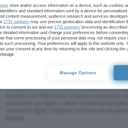
tners
store and/or access information on a device, such as cookies 
era ben altra cosa rispetto alla sfrontatezza di Gas
identifiers and standard information sent by a device for personalised
due il 10 dicembre 1996, e Jobs la spunto: aveva tr
 and content measurement, audience research and services developm
in Apple facendosi pure pagare, una prospettiva an
ur
1731 partners
may use precise geolocation data and identification 
ick to consent to our and our
1731 partners
’ processing as described 
gli era stata presentata da Ellison.
detailed information and change your preferences before consenting
te that some processing of your personal data may not require your 
Con l’acquisizione della NeXT, rientrò in Apple a
t to such processing. Your preferences will apply to this website only
aw your consent at any time by returning to this site and clicking the
compito sarebbe stato proprio quello di traghett
webpage.
generazione) ma Jobs continuava a rifiutare qualsi
bisogno di riflettere su come partecipare alla rinas
tutto perché (da perfezionista qual’era) non voleva l
Manage Options
secondo luogo perché nel frattempo (dopo la caccia
fondazione della NeXT, Jobs si era dedicato a tem
dicembre del 1996 venne comunque annunciato che
consulente per Apple, e Steve si presentò sul palc
centrale di Apple Computer di fronte ad una piccol
festanti.