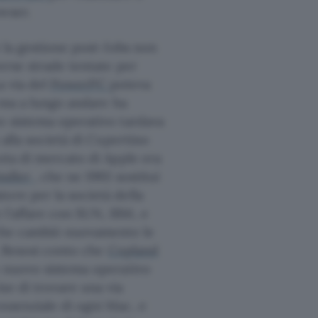
wser.
e la gestione post-Jobs non
verse strade tentate per
a via del
PowerPC
poteva
) ma a lungo andare ha
o sistema operativo tardava
 alla società di Cupertino
uota di mercato di Apple era
indler
, che ne 1993 sostituì
ore per la società della
 l’affare con SUN, IBM, e
che cambiò nuovamente le
c. Resosi conto che
Copland
o nuovo sistema operativo
se di trovare una via
essenziale di ogni Mac, e