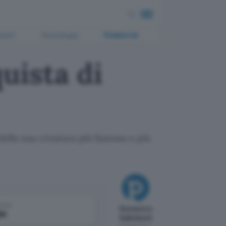
ment
Tecnologia
Pubblicità
quista di
 della sua creatura più famosa e più
come
Domenico
le
Galimberti