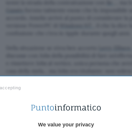
tentò la strada della contrattazione con
Be
… ma le
Gassée
furono talmente esose che fu impossibile 
accordo. Amelio arrivò al punto di considerare la po
versione PowerPC di
Windows NT
, il che la dice
confusione che c’era in Apple durante quegli anni.
Della situazione se n’era ben accorto
Lerry Ellison
discusse con Jobs della possibilità di fare un’offert
e rimettere Jobs al vertice, unica persona che avre
casa della mela… ma Jobs era titubante: non voleva
voleva che fosse la stessa Apple a chiedergli di tor
da lui stesso creata.
 accepting
L’occasione arrivò proprio nel 1996: dopo che NeX
dialogare, Jobs chiamò personalmente Gil Amelio pe
di mostrargli
NeXTSTEP
e di metterlo a confront
nulla da perdere (la NeXT era anch’essa sull’orlo d
We value your privacy
NeXTSTEP era migliore di BeOS sotto molti aspetti;