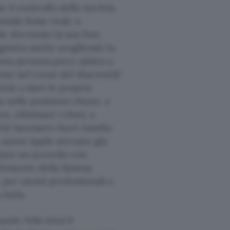
 il controllo della società,
iziale fosse reale o
e decretato la sua fine,
iunta anche scegliendo la
 una persona poco adatta a
dente nel corso del Macworld
iziò a dare le proprie
 nelle posizioni chiave, e
n, eliminare i cloni, e
ché facessero fuori Amelio.
e azioni Apple avevano già
ciato un accordo con
elemento della famosa
, per utenti professionali o
a mela.
ando Jobs intuì il