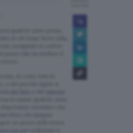
Pubblicato il
20 dic 2016
e…
ano) qualche anno prima,
dea di chi fosse Steve Jobs,
sse navigando in cattive
l punto tale da mollare il
i nuovo.
prima, di come Jobs fu
to, o del perché Apple si
toria
del Mac
e del
sistema
resa in esame qualche anno
a importante ricordare che
macchina che (seppur
egnò un pezzo della storia
ners Lee
per realizzare il