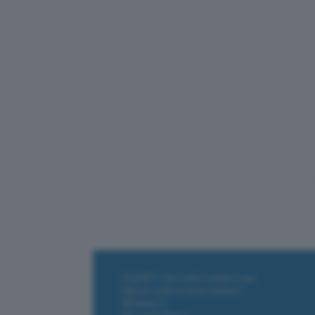
ChatGPT: che cos'è e come si usa
DALL·E cos'è e come funziona
Windows 11