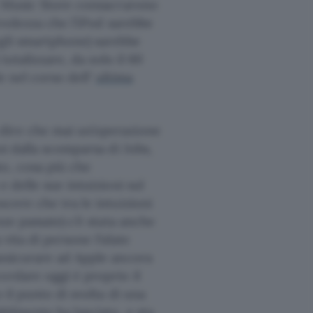
es Music Store consacrarono
evolezza che l’iPod sarebbe
egli smartphone) sarebbe
totalizzare, da solo il 60
e nel corso dell’
ultima
dire che mai un’operazione
ni dalla scomparsa di Jobs,
to, cosa più che
e delle sue intuizioni sul
cere che tra le intuizioni
ze passate) c’è stata anche
a vita di persone fidate
assicurare ad Apple ancora
ordare oggi è proprio il
 il punto di svolta di una
ilmente ha lasciato, e sta