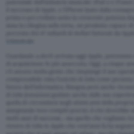
potenziale dell’industria musicale: iPod e e iTun
il successo di Apple, e l’iPhone (nato dalla consap
prima o poi crollato sotto la crescente potenza d
stata la ciliegina sulla torta, un prodotto capace di 
percento dei 47 miliardi di dollari fatturati da Appl
trimestrale
Guardando a dov’è arrivata oggi Apple, potremmo 
di acquisizione fu più azzeccata. Oggi, a cinque an
c’è ancora molta gente che rimpiange il suo opera
comprensibile vista l’unicità di Jobs come persona 
futuro dell’informatica. Bisogna però anche riconos
di Jobs (intuizioni guidate anche dalle sue esperien
quella di circondarsi negli ultimi anni della propri
assegnando loro compiti precisi, il che dovrebbe 
molti anni di successi… ma quello che vogliamo ric
rientro di Jobs in Apple che vent’anni fa ha segnato
società che si può amare od odiare, ma che innegab