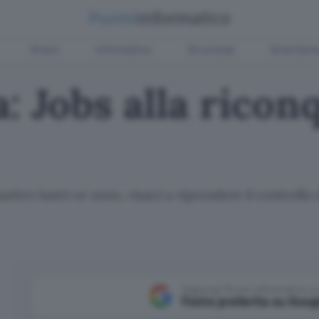
Green
Informatica
Sicurezza
Entertain
: Jobs alla ricon
ttro lustri or sono, riuscì a riprendere il controllo
Aggiungi Punto Informatico 
Fonte preferita su Goog