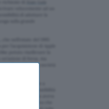
 richieste di
Jean-Luis
arrivare velocemente ad un
ssibilità di adottare la
 lunga sulla grande
, che nell’estate del 1995
a per l’acquisizione di Apple
bbe potuto risollevare la
 un’azione di forza, ma
nare alla guida della società
T e Apple iniziarono a
r assicurarsi la possibilità
o con BeOS. Jobs non aveva
el fallimento) e sapeva che
 inoltre il carisma di Jobs