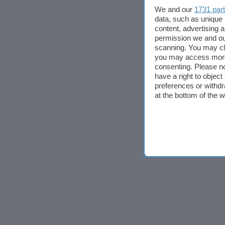
We and our
1731 par
data, such as unique 
content, advertising
permission we and o
scanning. You may cl
you may access more 
consenting. Please no
have a right to objec
preferences or withdr
at the bottom of the 