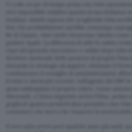
Ci volle un po’ di tempo prima che Jobs riprendesse
ed è impossibile stabilire quanto la sua titubanza in
studiata: Amelio sapeva che scegliendo Jobs avrebb
fine che probabilmente sarebbe comunque sopragg
Be di Gassée, visto molti ritenevano Amelio come
guidare Apple. La differenza di stile fu subito evi
expo del gennaio successivo, e subito dopo Jobs in
direttive mettendo delle persone di proprie fiducia
dettando le strategie da seguire: eliminare il Newto
condizionare il consiglio di amministrazione affin
Il resto è storia più recente: nell’agosto del 1997 l
quasi raddoppiato il proprio valore, venne annun
Microsoft, e l’anno seguente arrivò l’iMac, primo 
griglia
di quattro prodotti (due portatili e due fissi
consumer) che servì a far rinascere la società dell
Il vero salto arrivò però qualche anno più tardi, qu