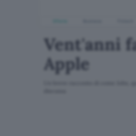
Offerte
Business
Fintech
Vent'anni fa
Apple
Un breve racconto di come Jobs, qua
discussa