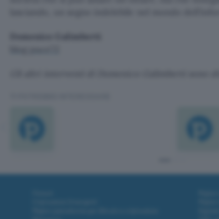
lasciando, un segno indelebile nel mondo dell’info
Domenico Galimberti
blog puce72
Gli altri interventi di Domenico Galimberti sono di
TI POTREBBE INTERESSARE
Fintech
Miglior
Criptovalute Emergenti
Miglior
Migliori piattaforme per Bitcoin e criptovalute
Digital