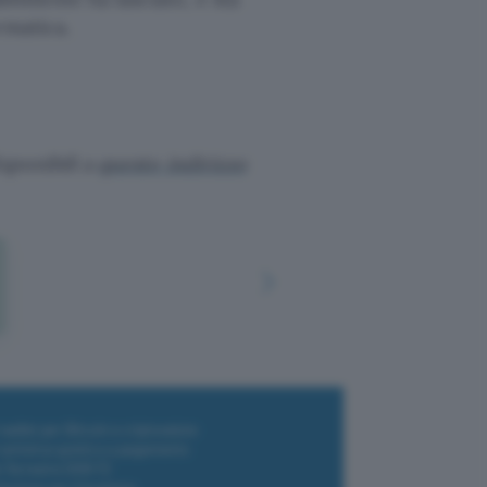
rmatica.
sponibili a
questo indirizzo
i wallet per Bitcoin e criptovalute
i antivirus gratis e a pagamento
e Terrestre DVB-T2