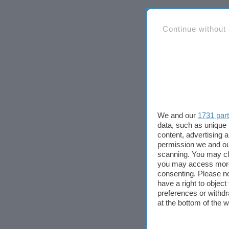
Continue without
We and our
1731 par
data, such as unique 
content, advertising
permission we and o
scanning. You may cl
you may access more 
consenting. Please no
have a right to objec
preferences or withdr
at the bottom of the 