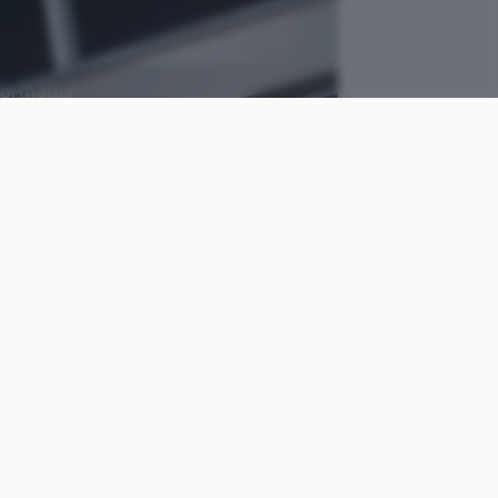
formatici
VMware PR su Flickr
come
Cristiano
le
Ghidotti
Pubblicato il
26 mag 2020
dern Bank Heists
he fotografa l’evoluzione del
ti alle realtà che operano
etto “island hopping”, fino ai