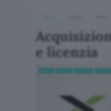
Offerte
Business
Fintech
Acquisizio
e licenzia
Business
Sicurezza
Informatica
Cloud & Ho