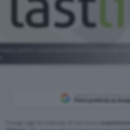
iama Lastline, società specializzata in soluzioni per la 
d.
Aggiungi Punto Informatico 
Fonte preferita su Goog
Giunge oggi la conferma di una nuova
acquisizion