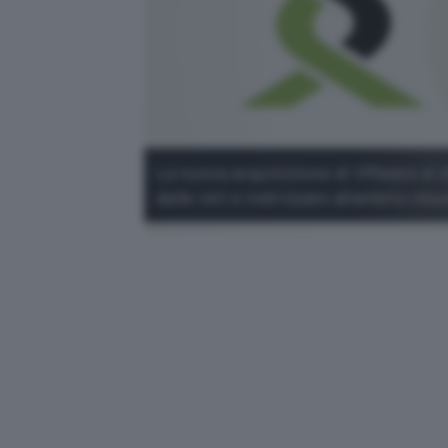
La nuova acquisizione di VMware si ch
delle reti e indirizzate all'ambito clou