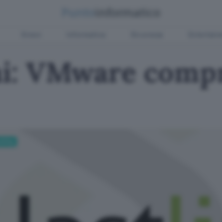
Green
Informatica
Sicurezza
Entertain
ni: VMware compr
sting