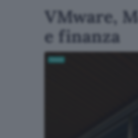
VMware, Mo
e finanza
Fintech