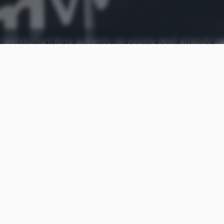
 testimonia il forte aumento nel volume degli attacchi in
Aggiungi Punto Informatico 
Fonte preferita su Goog
È online la terza edizione del rapporto annuale
Mo
realizzato da
VMware Carbon Black
, uno studio c
fenomeno legato agli
attacchi informatici
indirizza
nel
mondo finanziario
: dai
ransomware
, al cosidd
trasferimenti illeciti di denaro.