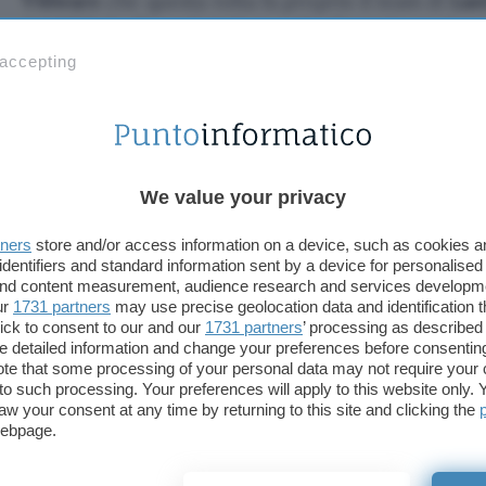
VMware
che questa volta fa proprio il team di
Las
dal 2012, ha fino ad oggi raccolto finanziamenti per
da investitori come Thomvest Ventures, Redpoint,
 accepting
Networks, NTT Finance e Dell Technologies Capita
docenti di University of California Santa Barbara 
Cloud e sicurezza: Lastline pas
We value your privacy
Non è stato reso noto l’ammontare della somma me
tners
store and/or access information on a device, such as cookies 
a termine con successo la trattativa. Stando a quan
identifiers and standard information sent by a device for personalised
redazione del sito
TechCrunch
la stretta di mano 
 and content measurement, audience research and services developm
del 40% circa dello staff attualmente impiegato da
ur
1731 partners
may use precise geolocation data and identification 
ick to consent to our and our
1731 partners
’ processing as described 
dipendenti che dovranno cercare un nuovo impieg
detailed information and change your preferences before consenting
via libera definitivo delle autorità che dovrebbe ar
te that some processing of your personal data may not require your 
prossimo.
t to such processing. Your preferences will apply to this website only
aw your consent at any time by returning to this site and clicking the
webpage.
La società acquisita offre un servizio di identificaz
utile per individuare l’azione dei malware così c