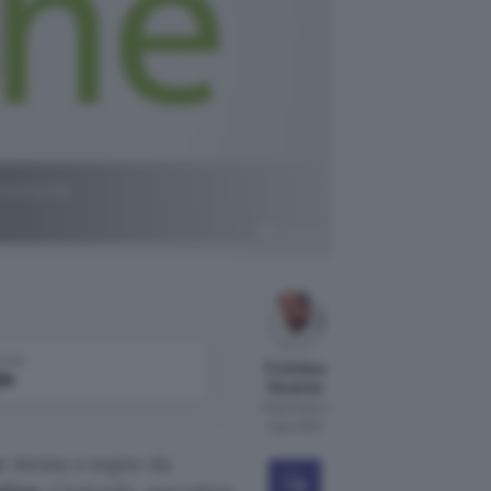
sicurezza
Lastline
come
Cristiano
le
Ghidotti
Pubblicato il
5 giu 2020
e
messa a segno da