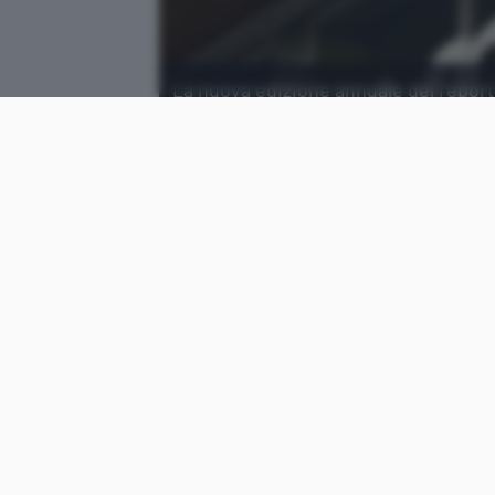
La nuova edizione annuale del report
rivolti agli istituti finanziari.