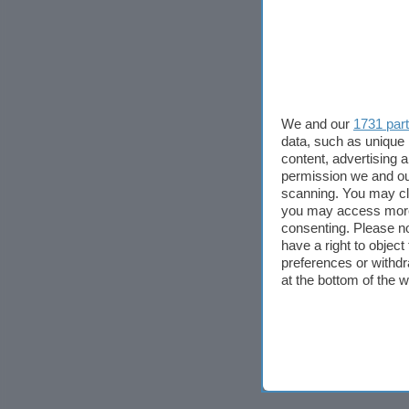
We and our
1731 par
data, such as unique 
content, advertising
permission we and o
scanning. You may cl
you may access more 
consenting. Please no
have a right to objec
preferences or withdr
at the bottom of the 