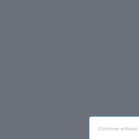
Continue without