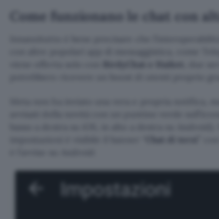
Come funzionano le chat con al
Innanzitutto è bene precisare che l’interoperabili
con altre popolari app di messaggistica, come Te
viene offerta solo con
BirdyChat e Haiket
, due se
potrebbero ricevere un boost di utenti proprio gr
Meta non ha inviato una vera e propria notifica, ma
avvisati della novità con un puntino verde sull’icon
basso a destra su iOS, in alto a destra su Android).
impostazioni è visibile il banner “
Chat di terzi
” con
è l’avviso su Android: