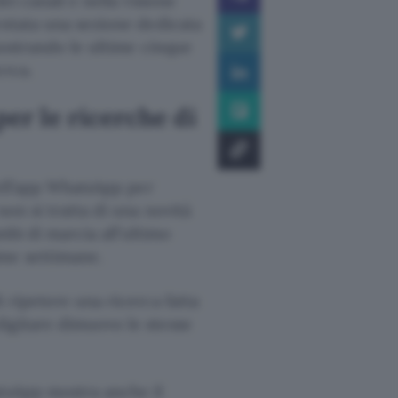
ei canali e nella visione
entata una sezione dedicata
ostrando le ultime cinque
erca.
er le ricerche di
ll’app WhatsApp per
on si tratta di una novità
mbi di marcia all’ultimo
ime settimane.
 ripetere una ricerca fatta
igitare dimuovo le stesse
atsApp mostra anche il