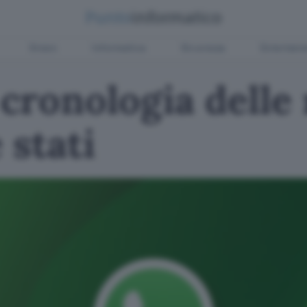
Green
Informatica
Sicurezza
Entertain
cronologia delle 
 stati