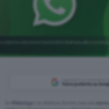
a d'arrivo una nuova funzionalità dedicata alla cronologi
Aggiungi Punto Informatico 
Fonte preferita su Goog
Su
WhatsApp
è in dirittura d’arrivo una una
nuova