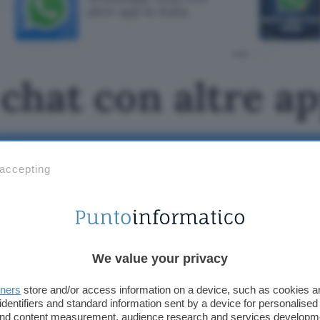
altre app in Italia
hat con altre app
 accepting
We value your privacy
tners
store and/or access information on a device, such as cookies 
identifiers and standard information sent by a device for personalised
 and content measurement, audience research and services developm