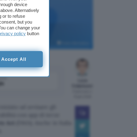
through device
above. Alternatively
 or to refuse
consent, but you
. You can change your
privacy policy
button
Punto Informatico
Accept All
come
Luca
le
Colantuoni
Pubblicato il
16 gen 2026
niziato ad avvisare gli
abilità con app di terze
ts Act
(DMA). Anche in Italia
.