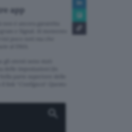
tre app
tà non è ancora garantita
legram e Signal. Al momento
rvizi poco noti ma che
azie al DMA.
 gli utenti sono stati
a delle impostazioni (in
 Nella parte superiore delle
 il link “
Configura
“. Questo