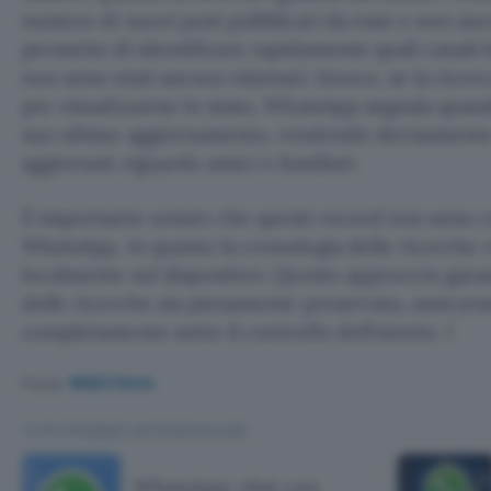
numero di nuovi post pubblicati da esso e non ancor
permette di identificare rapidamente quali canali
non sono stati ancora visionati. Invece, se la ricer
per visualizzarne lo stato, WhatsApp segnala quand
suo ultimo aggiornamento, rendendo decisamente 
aggiornati riguardo amici e familiari.
È importante notare che questi record non sono co
WhatsApp, in quanto la cronologia delle ricerche
localmente sul dispositivo. Questo approccio garan
delle ricerche sia pienamente preservata, assicura
completamente sotto il controllo dell’utente. I
Fonte:
WABETAInfo
TI POTREBBE INTERESSARE
WhatsApp: chat con