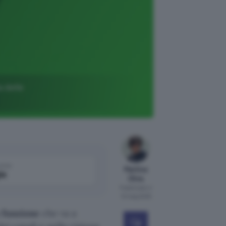
a delle
come
Martina
le
Oliva
Pubblicato il
13 mag 2025
 funzione
che va a