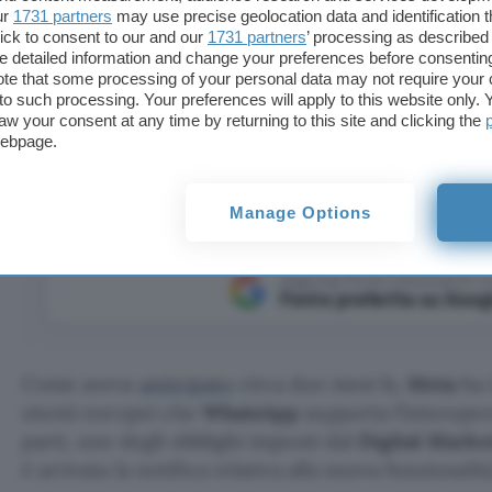
ur
1731 partners
may use precise geolocation data and identification 
ick to consent to our and our
1731 partners
’ processing as described 
detailed information and change your preferences before consenting
te that some processing of your personal data may not require your 
t to such processing. Your preferences will apply to this website only
onversazioni con utenti che usano BirdyChat, grazie
aw your consent at any time by returning to this site and clicking the
App su Android e iOS.
webpage.
Manage Options
Aggiungi Punto Informatico 
Fonte preferita su Goog
Come aveva
anticipato
circa due mesi fa,
Meta
ha i
utenti europei che
WhatsApp
supporta l’interoper
parti, uno degli obblighi imposti dal
Digital Marke
è arrivata la notifica relativa alla nuova funzionalità