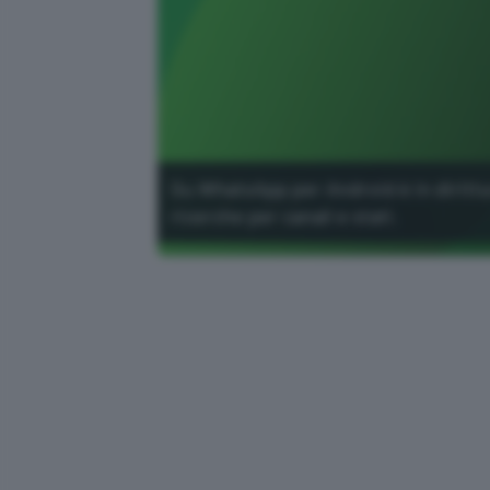
Su WhatsApp per Android è in dirittur
ricerche per canali e stati.