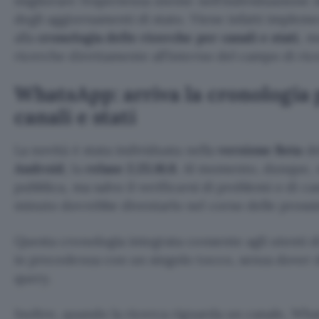
migliorare l’esperienza utente nell’individuazione d
degli aggiornamenti di stato. Viene infatti implem
alla
cronologia delle ricerche per canali e stati
, m
ricerche direttamente all’interno del campo di ric
WhatsApp: arriva la cronologia p
canali e stati
La novità è stata individuata nella
versione Beta
de
Android
, la
relase 2.25.16.8
. Al momento, dunque, n
pubblica, ma salvo il verificarsi di problemi o di ca
minuto dovrebbe diventarlo nel corso delle pross
Questa cronologia integrata consente agli utenti di
in precedenza con un singolo tocco, senza dover d
query.
Inoltre, quando la ricerca riguarda un canale, Wh