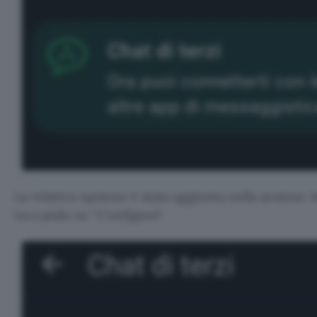
La relativa opzione è stata aggiunta nella sezione 
toccando su “
Configura
“.