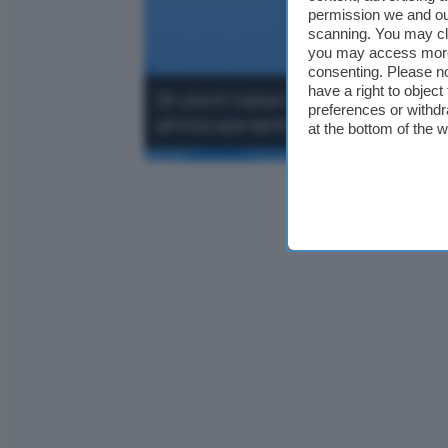
permission we and o
scanning. You may cl
you may access more 
consenting. Please no
have a right to objec
Gli utenti italiani possono avviare c
preferences or withdr
all'interoperabilità offerta da Whats
at the bottom of the 