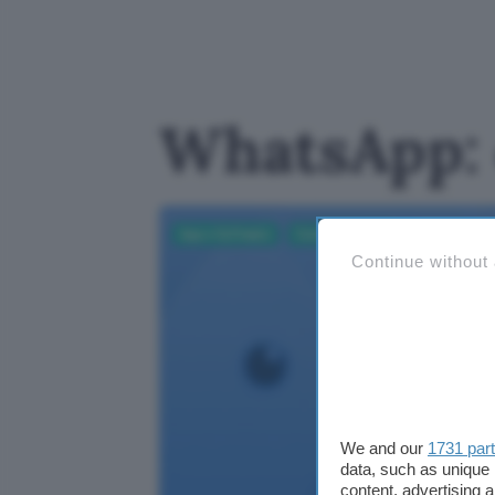
WhatsApp: c
App e Software
Comunicazione
Continue without
We and our
1731 par
data, such as unique 
content, advertising