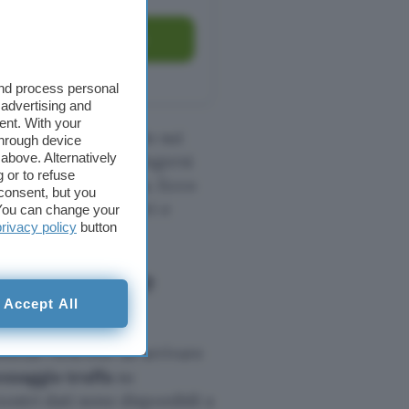
Vai all’offerta
and process personal
 advertising and
ent. With your
asi modo, spingendo sui
through device
above. Alternatively
ssono davvero spingersi
 or to refuse
isparmi della vittima. Ecco
consent, but you
esto tipo di raggiri e
. You can change your
privacy policy
button
e funziona e
Accept All
inali riescono ad arrivare
ssaggio truffa
su
ostri dati sono disponibili a