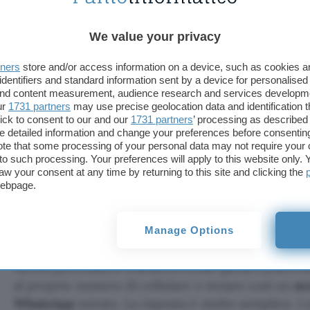
Dimentica i pericoli del web con
Incogni!
We value your privacy
tners
store and/or access information on a device, such as cookies 
identifiers and standard information sent by a device for personalised
 and content measurement, audience research and services developm
L’obiettivo è quello di farsi inviare
denaro
in qualsi
ur
1731 partners
may use precise geolocation data and identification 
ick to consent to our and our
1731 partners
’ processing as described 
sentimenti e sul senso di urgenza. Queste
truffe
po
detailed information and change your preferences before consenting
verso livelli pericolosissimi dove a rischio sono i r
te that some processing of your personal data may not require your 
perché è importantissimo rimanere aggiornati su qu
t to such processing. Your preferences will apply to this website only
aw your consent at any time by returning to this site and clicking the
capire come proteggersi.
webpage.
Messaggio truffa WhatsApp com
come difendersi
Manage Options
Alcuni potrebbero chiedersi come questi cybercrim
al proprio numero di cellulare e inviare così un
me
WhatsApp
mirato. La risposta è molto semplice. I n