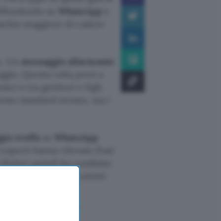
diffondendo su
WhatsApp
e
rischio maggiore di cadere
o. Un
messaggio allarmante
ggio. Questa volta però a
ci o tra genitori e figli.
testo standard inviato, ma i
io truffa
su
WhatsApp
i esperti hanno rilevato frasi
llulare quindi ho cambiato
iene anche con altri utenti