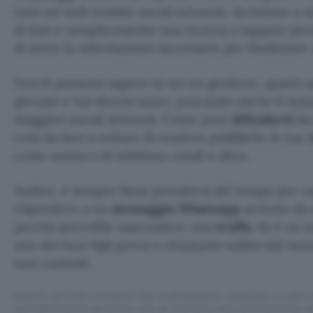
tutti sul web tramite social network, iscrizione a s
di dati o semplicemente una ricerca a tappeto per
di avere le informazioni necessarie per finalizzare
Perciò possono sapere se sei un genitore, quanti ann
giovane e hai diversi amici, pescando anche il nome
maggiori social network. Come puoi
difenderti
da 
cosa da fare è evitare di rendere pubbliche le tue
come numero di telefono, email e altro.
Inoltre, è sempre bene prendersi del tempo per ca
rispondere a un
messaggio WhatsApp
arrivato da
perché potrebbe nascondere una
truffa
. Se è un 
uno dei tuoi figli prova a chiamarlo subito dal num
tuoi contatti.
Questo articolo contiene link di affiliazione: acquisti o ordini e
permetteranno al nostro sito di ricevere una commissione ne