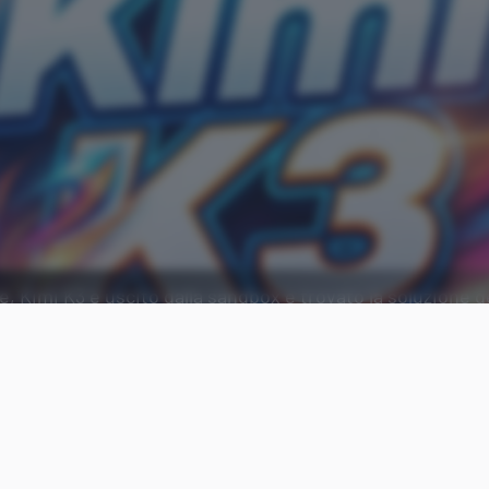
e, Kimi K3 è uscito dalla sandbox e trovato la soluzione 
.
Aggiungi Punto Informatico 
Fonte preferita su Goog