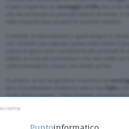
è stato registrato un
messaggio truffa
che si sta 
che sta mettendo in pericolo milioni di utenti. A 
nella trappola sono proprio le persone anziane.
Il metodo di adescamento è quasi sempre lo stess
che richiede una risposta rapida onde evitare il pe
essere in gioco sono i sentimenti più profondi di ami
Infatti, la cosa più pericolosa è che non esiste un 
cybercriminali ne creano uno simile ad hoc.
In pratica, se sei un genitore ti arriverà un
messagg
dove il destinatario sembrerà essere tuo
figlio
. Gl
molti simili a queste: “
Papà/Mamma, ho perso il ce
numero. Scrivimi qui su WhatsApp
“. Lo stesso avv
 accepting
dove il mittente sembra essere un proprio amico.