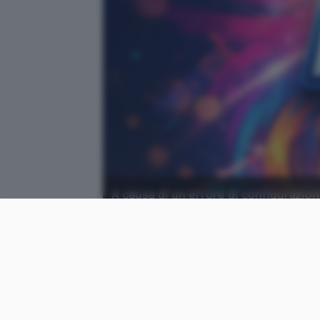
A causa di un errore di configurazion
assegnato in un repository di GitHub