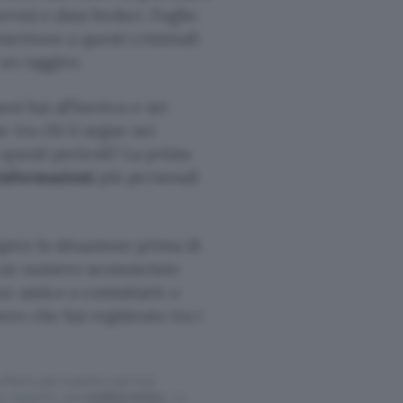
ervizi e data broker. Fughe
mettono a questi criminali
 un raggiro.
i hai all’incirca o sei
 tra chi ti segue sui
questi pericoli? La prima
informazioni
più personali
pire la situazione prima di
 un numero sconosciuto
tuo amico a contattarti o
ero che hai registrato tra i
ffettuati tramite tali link
l rispetto del
codice etico
. Le