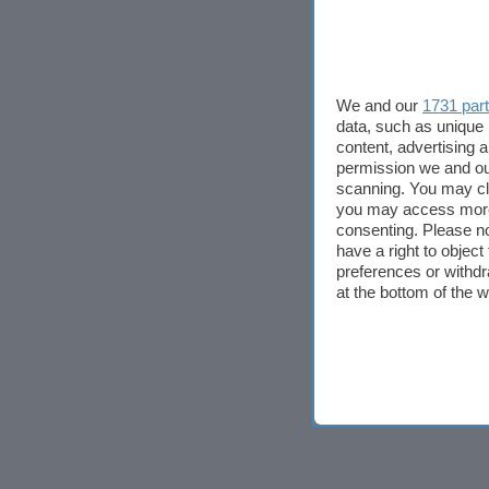
We and our
1731 par
data, such as unique 
content, advertising
permission we and o
scanning. You may cl
you may access more 
consenting. Please no
have a right to objec
preferences or withdr
at the bottom of the 