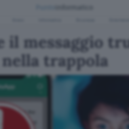
Green
Informatica
Sicurezza
Entertain
 il messaggio tr
nella trappola