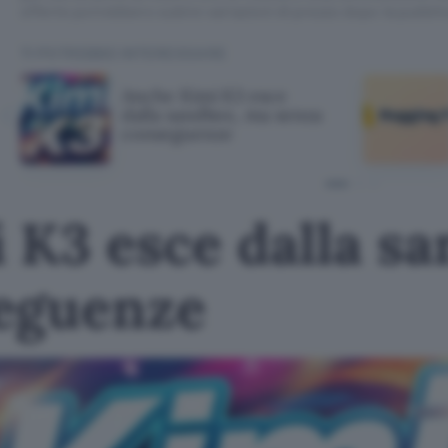
offerte potrebbero subire variazioni di prezzo dopo la pubbli
TI POTREBBE INTERESSARE
Anche Kimi K3 esce
dalla sandbox, ma senza
conseguenze
 K3 esce dalla s
eguenze