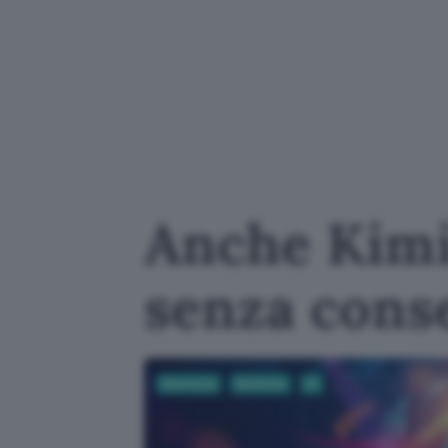
Anche Kimi
senza cons
Sicurezza
Business
AI