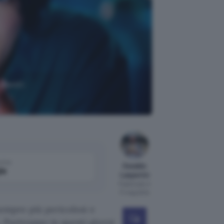
utenti:
come
Osvaldo
le
Lasperini
Pubblicato il
17 mag 2024
sempre più pericolosi e
. Purtroppo in questi giorni