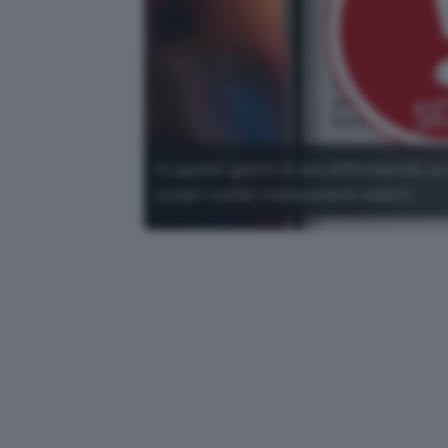
In questi giorni si sta diffondendo 
scopri come riconoscerlo subito.