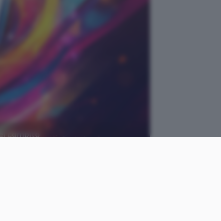
del compito
Google AI Studio
come
Luca
le