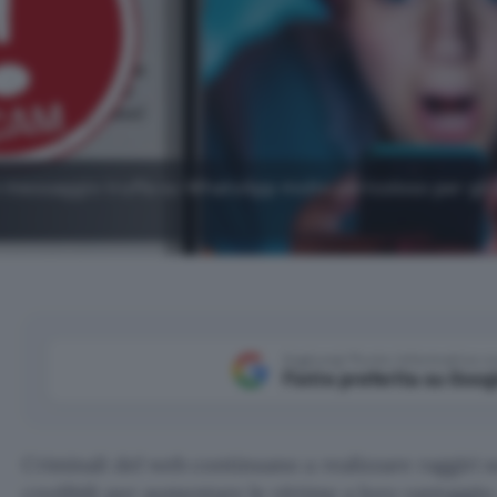
un messaggio truffa su WhatsApp molto pericoloso per gli 
Aggiungi Punto Informatico 
Fonte preferita su Goog
Criminali del web continuano a realizzare raggiri 
credibili per aumentare le vittime a loro vantaggio