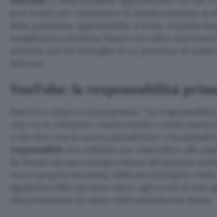
YouTube
, è stato possibile approfondire ciò che il
port avanti per combattere la disinformazione in m
della pandemia. Approfondire il tema, in particolar
semplicistica divisione binaria tra video autorizzat
andando più nel dettaglio di un processo di anali
delicato.
YouTube: la responsabilità prima
Pancini è chiaro a tal proposito: “
La responsabilità
uno: ce lo chiedono i nostri utenti, i nostri partner
a che fare con la nostra piattaforma
“. Una piattaf
responsabile
non soltanto per rispondere alle aspe
far fronte ad una consapevolezza del proprio ruol
vera e propria necessità: abdicare al proprio ruolo
significherebbe perdere valore agli occhi di tutti g
alla produzione di valore della piattaforma stessa.