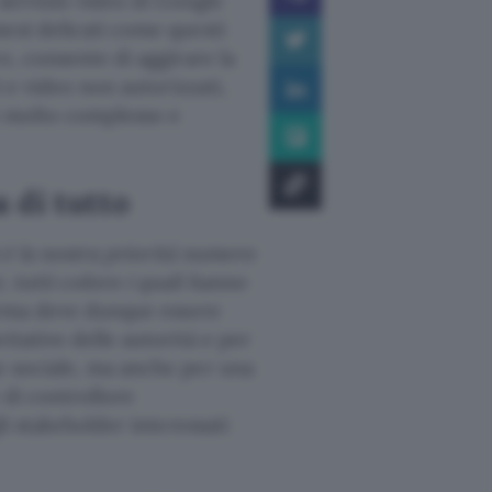
 servizio video di Google
esi delicati come questi
e, consente di aggirare la
i e video non autorizzati,
si molto complesso e
 di tutto
 è la nostra priorità numero
, tutti coloro i quali hanno
orma deve dunque essere
ttative delle autorità e per
o sociale, ma anche per una
 di controllore
li stakeholder interessati