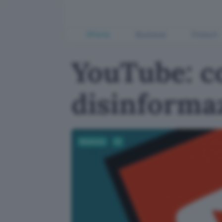
Offerte
Business
Fintech
YouTube: c
disinforma
Business
AI