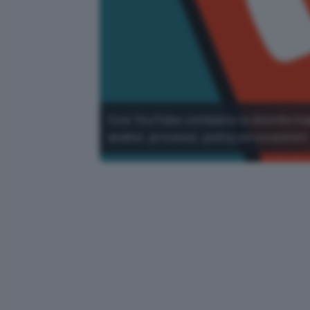
Così YouTube combatte la disinformaz
analisi, processi, policy ed eccezioni