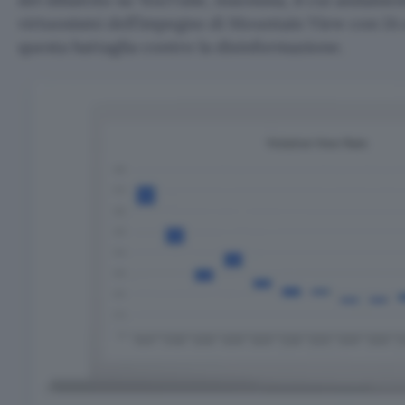
virtuosismi dell’impegno di Mountain View con IA 
questa battaglia contro la disinformazione.