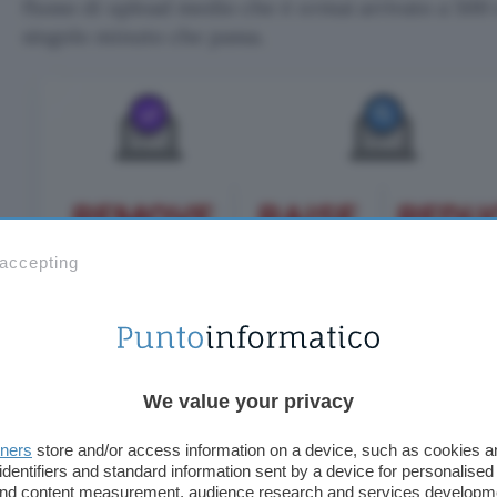
flusso di upload medio che è ormai arrivato a 500 
singolo minuto che passa.
 accepting
Far fronte alla propria responsabilità non significa
We value your privacy
che sappia identificare taluni video, ma va anche o
monetizzazione
, ad esempio, sono ancor più string
tners
store and/or access information on a device, such as cookies 
che rendono accettabile un contenuto: YouTube n
identifiers and standard information sent by a device for personalised
contenuti non positivi, che non apportano contribu
 and content measurement, audience research and services developm