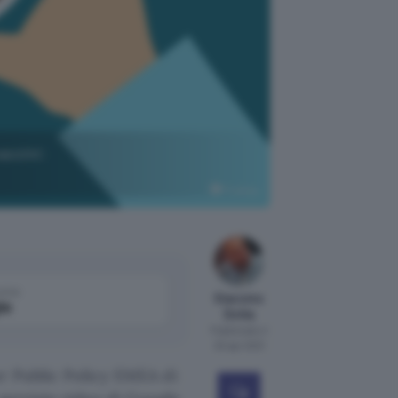
accini:
Pixabay
come
Giacomo
le
Dotta
Pubblicato il
20 apr 2021
or Public Policy EMEA di