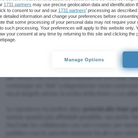
ur
1731 partners
may use precise geolocation data and identification 
per questo motivo agendo in ottica di “moral suasi
ick to consent to our and our
1731 partners
’ processing as described 
monetizzazione ed evitando di farsi “partner” di pos
detailed information and change your preferences before consenting
te that some processing of your personal data may not require your 
t to such processing. Your preferences will apply to this website only
L’impegno in ottica di responsabilità è stato inoltr
aw your consent at any time by returning to this site and clicking the
pannelli informativi
che compaiono sull’interfacci
webpage.
verso informazioni accurate ed autorevoli, offre
alternativa valida rappresentata da contenuti infor
Manage Options
riquadri hanno raccolto dal lancio oltre
400 milia
che quantifica concretamente l’impegno di Google
alle verità. Chi cerca informazioni su YouTube, i
comunque un “link” a disposizione verso contenuti 
sta al singolo utente la scelta della fonte a cui abbe
La repository ha inoltre dato
priorità alle fonti p
notizie quanto più affidabili possibile, ma anche fa
YouTube ha collaborato con vari creator per metter
pubblico con le autorità sanitarie locali e per otte