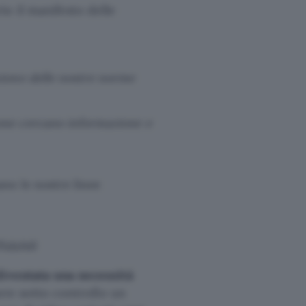
o il manifesto delle
zione delle nostre norme
sone cercano informazione e
ano le nostre linee
idabili
diventata una necessità
nere sotto controllo un