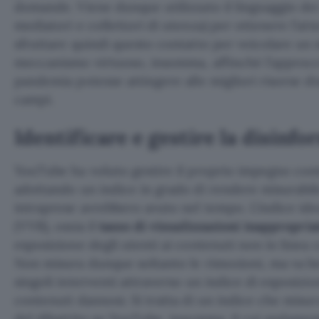
domande. Viene dunque utilizzato il linguaggio dei
mediatori e collettori di utenza) per ottenere l’at
sfruttare quindi questo contatto per veicolare un
meccanismo virtuoso, insomma, affinché l’approcci
pandemia potesse attingere alle migliori risorse dis
campi.
Identificare e gestire la disinf
YouTube ha voluto gestire il proprio impegno con
adottando un indice in grado di rendere misurabile
intraprese avrebbero avuto nel tempo. L’indice ide
(VVR), ossia il
tasso di visualizzazioni inappropria
esposizione degli utenti ai contenuti non in linea 
Non misura dunque soltanto le rimozioni, ma va b
singoli interventi attraverso un indice di esposiz
contenuti dannosi. Si tratta di un indice che misura
del dibattito su YouTube, insomma, il cui andament