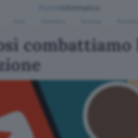
Green
Informatica
Sicurezza
Entertain
osì combattiamo 
zione