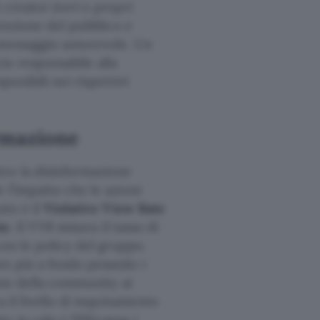
 creator (veri e propri
tenzione del pubblico e
 messaggio autorevole. Un
o responsabile alla
ponibili nei rispettivi
ormazione
tro la disinformazione
 l’impatto che le azioni
ato è il
Violative View Rate
te
. Il VVR misura il tasso di
con le policy del gruppo.
en più a fondo pesando i
ione della community ai
 il livello di inquinamento
o in calo (-70%) pesa i