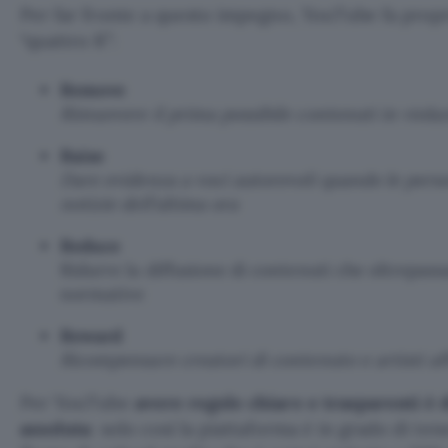
Per far fronte a questo impegno, YouTube fa propri
“quattro R”:
Remove
Rimuovere il prima possibile contenuti in viola
Raise
Dare evidenza a voci autorevoli quando le per
notizie dell’ultima ora
Reduce
Ridurre la diffusione di contenuti che oltrepass
normative
Reward
Ricompensare creatori di contenuto e artisti aff
Per YouTube
avere regole chiare e trasparenti è 
assoluta
: solo così la piattaforma è in grado di te