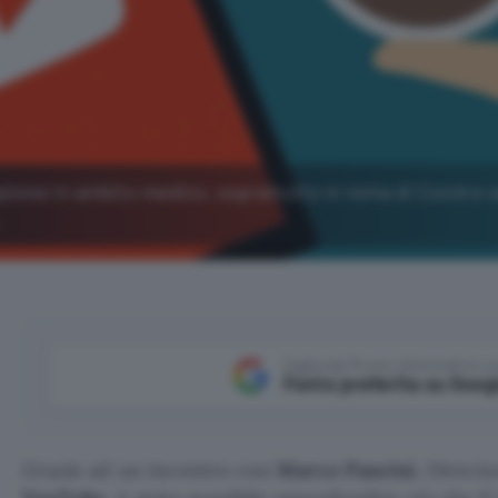
ione in ambito medico, soprattutto in tema di Covid e v
.
Aggiungi Punto Informatico 
Fonte preferita su Goog
Grazie ad un incontro con
Marco Pancini
, Direct