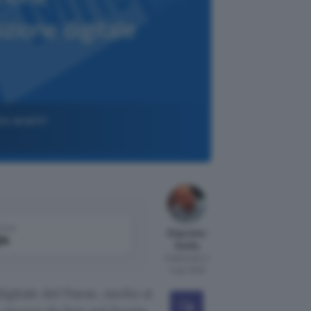
so avanti
come
Giacomo
le
Dotta
Pubblicato il
4 apr 2022
igitale del Paese, molto si