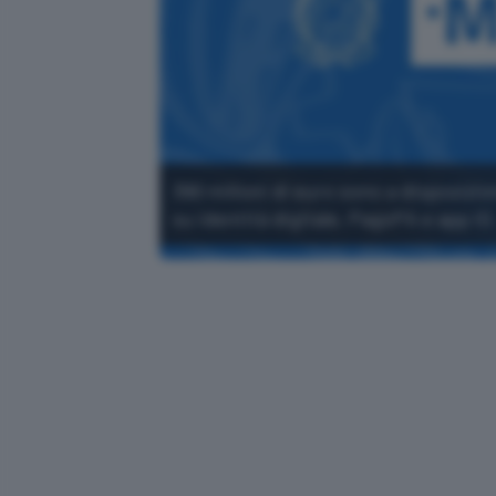
390 milioni di euro sono a disposizi
su identità digitale, PagoPA e app IO