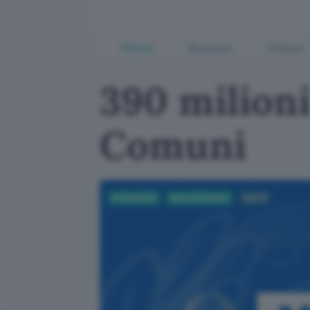
Offerte
Business
Fintech
390 milioni
Comuni
Informatica
App e Software
App IO