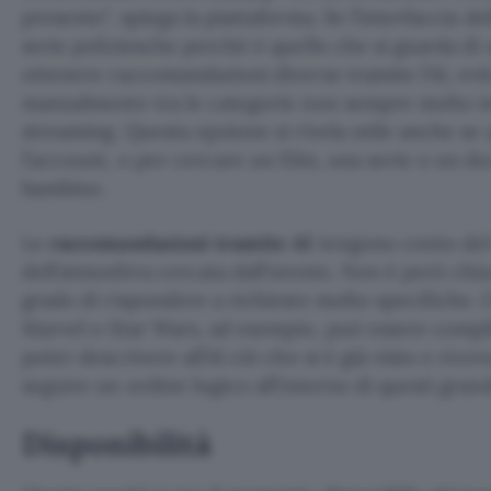
presente
, spiega la piattaforma. Se l’interfaccia d
serie poliziesche perché è quello che si guarda di s
ottenere raccomandazioni diverse tramite l’AI, evi
manualmente tra le categorie non sempre molto int
streaming. Questa opzione si rivela utile anche se 
l’account, o per cercare un film, una serie o un 
bambino.
Le
raccomandazioni tramite AI
tengono conto del 
dell’atmosfera cercata dall’utente. Non è però chia
grado di rispondere a richieste molto specifiche. 
Marvel o Star Wars, ad esempio, può essere compl
poter descrivere all’AI ciò che si è già visto e ric
seguire un ordine logico all’interno di questi grand
Disponibilità