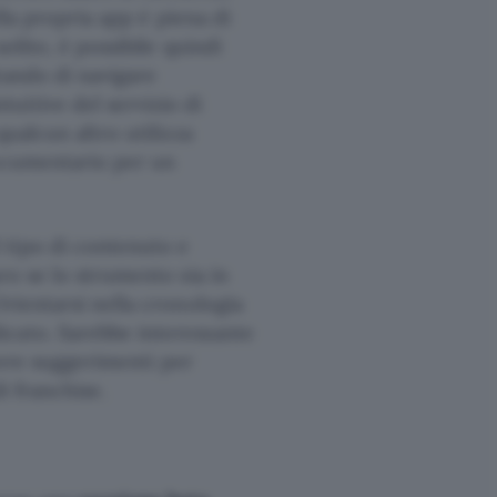
ella propria app è piena di
olito, è possibile quindi
tando di navigare
uitive del servizio di
qualcun altro utilizza
documentario per un
tipo di contenuto e
ro se lo strumento sia in
Orientarsi nella cronologia
icato. Sarebbe interessante
evere suggerimenti per
i franchise.