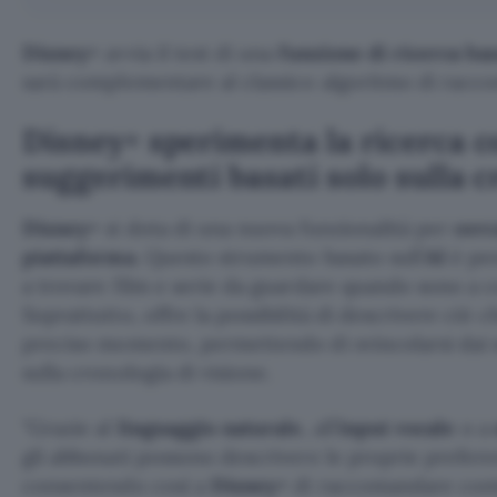
Disney+
avvia il test di una
funzione di ricerca bas
sarà complementare al classico algoritmo di racc
Disney+ sperimenta la ricerca co
suggerimenti basati solo sulla 
Disney+
si dota di una nuova funzionalità per
cerc
piattaforma
. Questo strumento basato sull’
AI
è pen
a trovare film e serie da guardare quando sono a co
Soprattutto, offre la possibilità di descrivere ciò c
preciso momento, permettendo di svincolarsi dai s
sulla cronologia di visione.
Grazie al
linguaggio naturale
, all’
input vocale
o a
gli abbonati possono descrivere le proprie prefere
consentendo così a
Disney+
di raccomandare cont