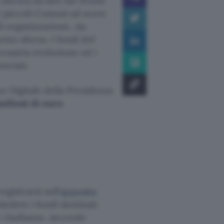
 ancora da fare sul fronte
i piccoli Comuni ad avere
di organizzazione, sia
sto sforzo. I fondi del
essaria evoluzione ed i
unciati.
e Digitale della Presidenza
milioni di euro
:
gistrarsi sull’
apposito
iedere i fondi destinati
e risultanze, secondo