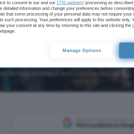
ick to consent to our and our
1731 partners
’ processing as described 
detailed information and change your preferences before consenting
te that some processing of your personal data may not require your 
t to such processing. Your preferences will apply to this website only
aw your consent at any time by returning to this site and clicking the
webpage.
Manage Options
a sull'AI che permette di descrivere a parole o con la
Aggiungi Punto Informatico 
Fonte preferita su Goog