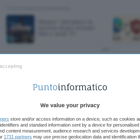
TI POTREBBE INTERESSARE
Disney+ introduce la
ricerca AI per trovare
film e serie TV
roduce la ricerca
 accepting
m e serie TV
We value your privacy
tners
store and/or access information on a device, such as cookies 
identifiers and standard information sent by a device for personalised
 and content measurement, audience research and services developm
ur
1731 partners
may use precise geolocation data and identification 