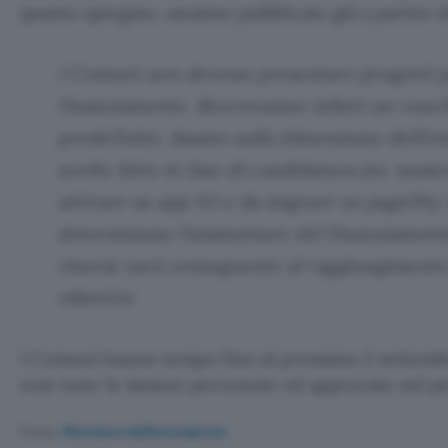
quanto spiegato, saranno pubblicate già a partire 
I Comuni non devono presentare progetti p
finanziamento. Riceveranno infatti un vou
predefinito, basato sulla dimensione dell’e
scelte fatte in fase di candidatura (es. nume
attivare su app IO o da migrare su pagoPA). 
determinano l’ammontare del finanziamento
risorse sarà conseguente al raggiungimento
obiettivi.
I Comuni hanno tempo fino al prossimo 2 settembr
rese note le istanze pervenute ed approvate nel pe
Fonte:
Ministero dell'Innovazione