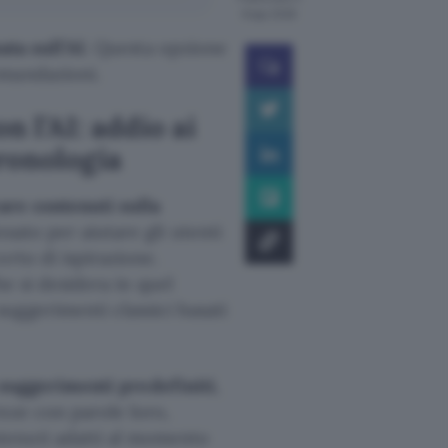
8 ago 2026
ata sull’AI
. Questa opzione
omandazioni.
n l’AI: addio ai
cronologia
are contenuti sulla
sato per aiutare gli utenti
rto di ispirazione.
he si desidera in quel
uggerimenti classici basati
suggerimenti
predefiniti
,
nze con parole loro,
enuti adatti al momento