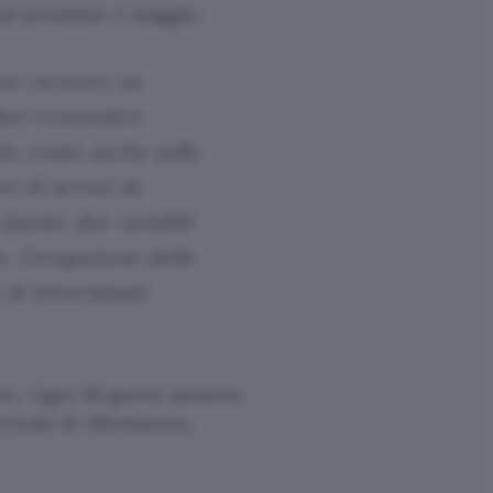
dal prossimo 3 maggio.
er ricevere un
cher economico
nte, come anche sulle
ro di servizi da
Queste due variabili
. L’erogazione delle
 di determinati
e. Ogni 30 giorni saranno
riodo di riferimento.