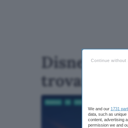
Disney+ int
Continue without
trovare fil
Business
AI
Informatica
App e Software
We and our
1731 par
data, such as unique 
content, advertising
permission we and o