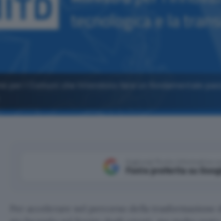
one per i Comuni che intendono fare un fondamentale pas
.
Aggiungi Punto Informatico 
Fonte preferita su Goog
Per accelerare nel percorso della trasformazione d