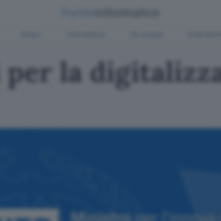
Green
Informatica
Sicurezza
Entertain
 per la digitalizz