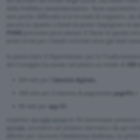
sta facendo sul fronte degli utenti, ma molto resta
della Pubblica Amministrazione. Sono soprattutto 
non poche difficoltà si in termini di organico, sia 
ancora in quanto a fondi da poter impegnare in que
PNRR
potranno però aiutare il Paese in questa nec
primi avvisi per i bandi correlati sono già stati ann
In particolare il Dipartimento per la Trasformazion
del Consiglio ha messo sul piatto un totale di
390 
100 mln per l’
identità digitale
,
200 mln per il sistema di pagamento
pagoPA
e
90 mln per
app IO
A partire
da oggi stesso
le PA interessate possono re
portale
, accedere ad un’area riservata e da qui rich
all’ente per ricevere l’assistenza dedicata. Le prim