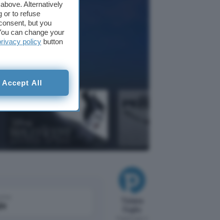
above. Alternatively
 or to refuse
consent, but you
. You can change your
privacy policy
button
Accept All
come
Tiziana
le
Foglio
Pubblicato il