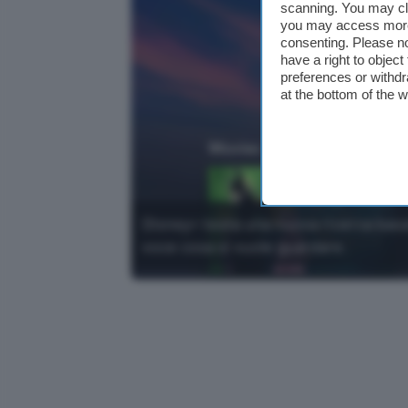
scanning. You may cl
you may access more 
consenting. Please no
have a right to objec
preferences or withdr
at the bottom of the 
Disney+ testa una nuova ricerca basat
voce cosa si vuole guardare.