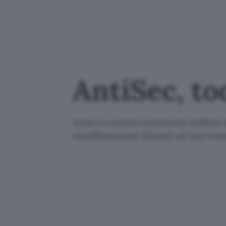
AntiSec, to
Attacco contro contractor militari
manifestazione davanti ad una tenu