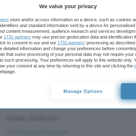
Allo stesso tempo gli hacktivisti hanno lanciato l’
We value your privacy
GreenRights/Project Tramaggeddon
contro azie
Mobil, ConocoPhillips Canada Oil Sands, Imperial 
tners
store and/or access information on a device, such as cookies 
e altre.
identifiers and standard information sent by a device for personalised
 and content measurement, audience research and services developm
ur
1731 partners
may use precise geolocation data and identification 
Intanto filtrano altre informazioni sui precedenti a
ick to consent to our and our
1731 partners
’ processing as described 
giorni scorsi Anonymous
ha condotto
contro il co
detailed information and change your preferences before consenting
te that some processing of your personal data may not require your 
Governo degli Stati Uniti Booz Alen Hamilton
semb
t to such processing. Your preferences will apply to this website only
divulgazione di un numero di email compreso tra le
aw your consent at any time by returning to this site and clicking the
webpage.
Tra queste, inoltre, ben 53mila apparterebbero al
statunitensi. Queste, peraltro, pur avendo passwor
Manage Options
facilmente violate
permettendo
agli hacker l’acces
quindi ad ulteriori informazioni sensibili.
Claudio Tamburrino
TI POTREBBE INTERESSARE