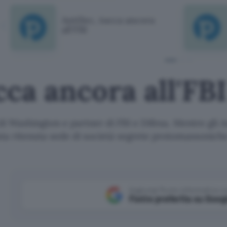
AntiSec, tocca ancora
all'FBI
cca ancora all'FBI
 di Washington e partner di FBI e Difesa. Mentre g
ta ritenuta sede di società segrete protomassonich
Aggiungi Punto Informatico 
Fonte preferita su Goog