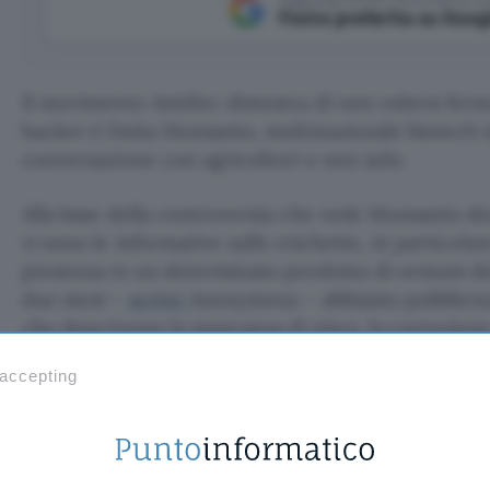
Fonte preferita su Goog
Il movimento AntiSec dimostra di non volersi fer
hacker è finita Monsanto, multinazionale biotech
conversazione con agricoltori e non solo.
Alla base della controversia che vede Monsanto de
vi sono le informative sulle etichette, in particola
presenza in un determinato prodotto di ormoni dell
due mesi –
scrive
Anonymous – abbiamo pubblicizz
che descrivono la mancanza di etica, la corruzione
Monsanto. Negli ultimi due giorni abbiamo anche a
 accepting
ottenendo informazioni su oltre 2.550 impiegati: l’
formare un wiki dove raccogliere tutte le informaz
Monsanto in maniera stabile e centralizzata”.