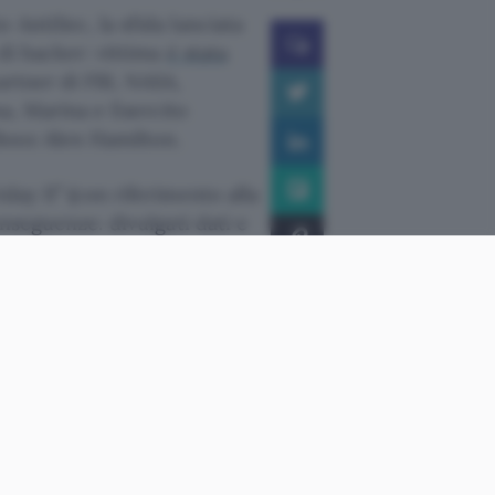
 AntiSec, la sfida lanciata
 di hacker: vittima
è stata
artner di FBI, NASA,
sa, Marina e Esercito
Booz Alen Hamilton.
day II” (con riferimento alla
onseguenze: divulgati dati e
nte complicato
: per quanto
offline), il suo
content
a permesso agli hacker di
contenuti e i database
 volta non cifrati
, nonché
 di script basato su una
uelli accettati: in pratica