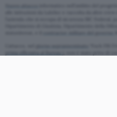
Nuovo attacco
informatico nell’ambito del progetto
alle istituzioni da LulzSec e raccolta da altre crew
l’azienda che si occupa di sicurezza IRC Federal, p
Dipartimento di Giustizia, Dipartimento della Dife
statunitense, e il
contractor militare del governo
L’attacco, nel
giorno soprannominato
“Fuck FBI Fri
prima offensiva al Bureau
), non è stato privo di c
informazioni riservate, database e password.
Dal punto di vista tecnico
niente di particolarme
riguarda IRC Federal (il cui sito risulta al momento 
management system
aveva una vulnerabilità che h
effettuare una SQL injection e leggere così tutti i 
ospitati. Tra questi
account e password ancora una
un sistema per impedire il caricamento automatico
lista nera di file proibiti e non una lista bianca di q