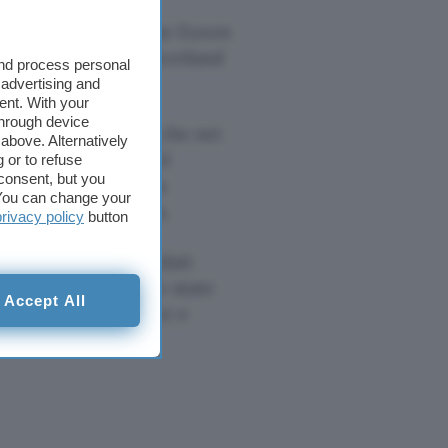
operazione
nde petrolifere come Exxon
Oil, Roayl Bank of Scotland
and process personal
 advertising and
ent. With your
through device
ttacchi: l’offensiva che nei
above. Alternatively
ntractor militare del
 or to refuse
consent, but you
ra aver portato
alla
. You can change your
 67mila e le 90mila.
privacy policy
button
 dominio
.mil
dei soldati
d cifrate, sarebbero state
Accept All
so alla posta militare e