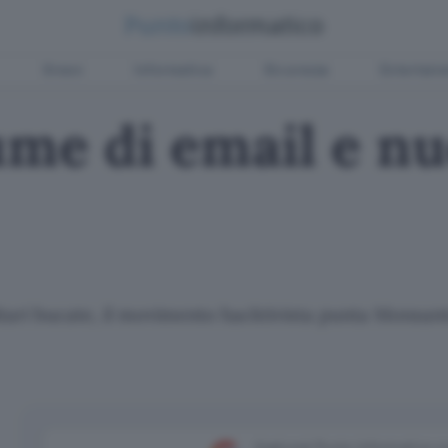
Green
Informatica
Sicurezza
Entertain
ume di email e nu
itari bucate, il movimento hacktivista punta Monsant
Aggiungi Punto Informatico 