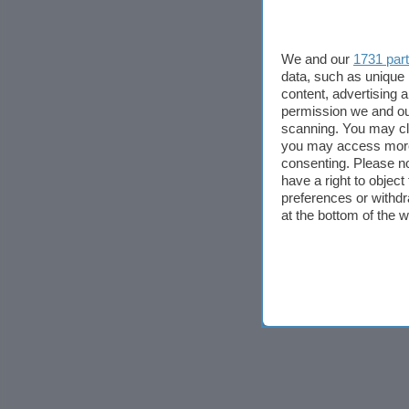
We and our
1731 par
data, such as unique 
content, advertising
permission we and o
scanning. You may cl
you may access more 
consenting. Please no
have a right to objec
preferences or withdr
at the bottom of the 