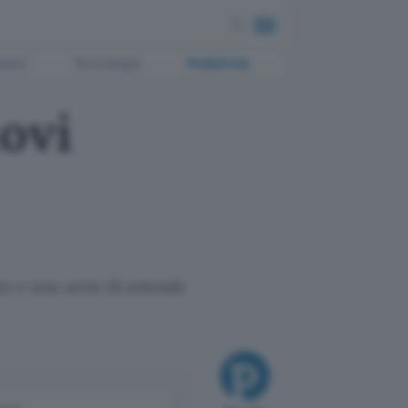
ment
Tecnologia
Pubblicità
ovi
o e una serie di aziende
come