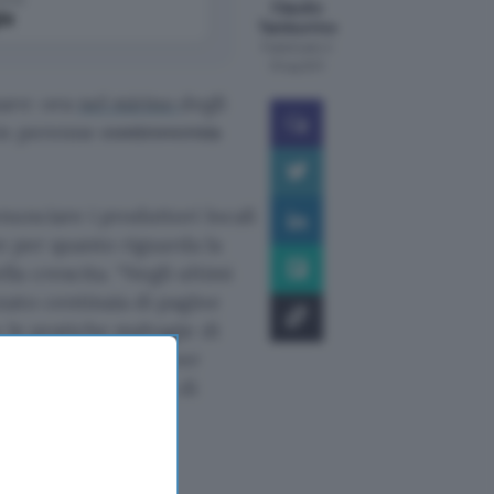
Claudio
le
Tamburrino
Pubblicato il
13 lug 2011
mare: ora
nel mirino
degli
 in perenne
controversia
nunciare i produttori locali
re per quanto riguarda la
a crescita. “Negli ultimi
ato centinaia di pagine
 le pratiche malvagie di
ttaccato i loro server
intenzione è quella di
ioni necessarie su