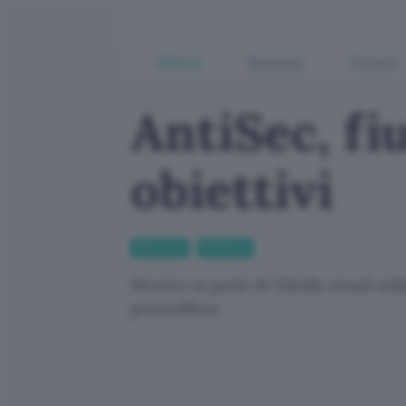
Offerte
Business
Fintech
AntiSec, fi
obiettivi
Sicurezza
Antivirus
Mentre si parla di 53mila email mil
pretrolifere