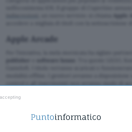
categoria di applicazioni più popolare (e redditizia 
nell’ecosistema iOS. Il gruppo di Cupertino annunc
indiscrezioni
, un nuovo servizio: si chiama
Apple 
accedere a migliaia di titoli con la sottoscrizione 
Apple Arcade
Per l’iniziativa, la mela morsicata ha siglato partn
publisher
e
software house
. Tra queste LEGO, Ko
Gameloft. I titolo verranno scaricati e funzioneran
modalità offline. I genitori avranno a disposizione
control e gli inserzionisti non avranno modo di ac
utenti relative ad Arcade.
 accepting