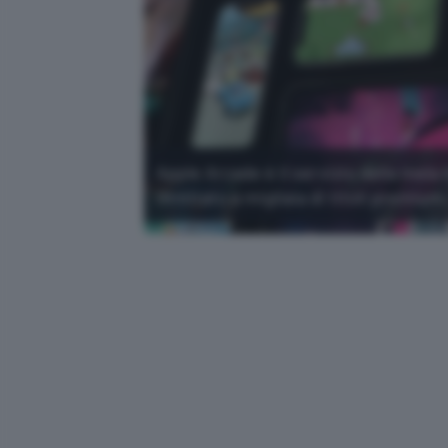
Apple Arcade è il servizio della mela
illimitato a migliaia di titoli premium.