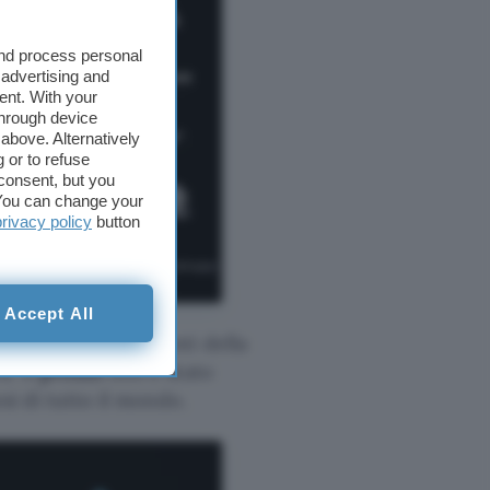
and process personal
 advertising and
ent. With your
through device
above. Alternatively
 or to refuse
consent, but you
. You can change your
privacy policy
button
Accept All
so tutti i componenti della
a. Il
prezzo
non è stato
esi di tutto il mondo.