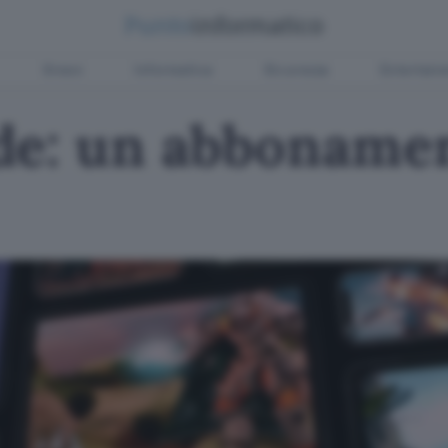
Green
Informatica
Sicurezza
Entertain
de: un abbonamen