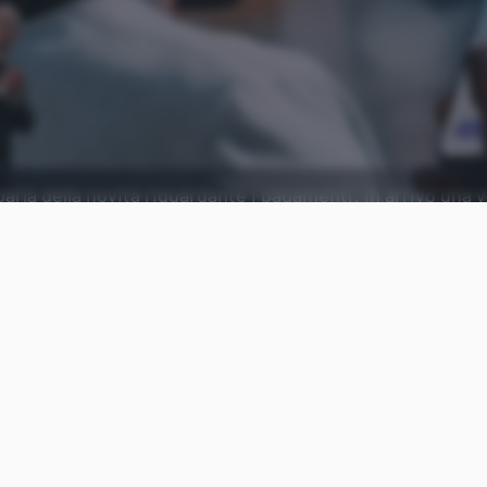
rla della novità riguardante i pagamenti: in arrivo una v
ertino.
Aggiungi Punto Informatico 
Fonte preferita su Goog
Dopo aver ricordato il successo ottenuto da Appl