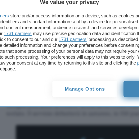
We value your privacy
tners
store and/or access information on a device, such as cookies 
identifiers and standard information sent by a device for personalised
 and content measurement, audience research and services developm
ur
1731 partners
may use precise geolocation data and identification 
ick to consent to our and our
1731 partners
’ processing as described 
detailed information and change your preferences before consenting
te that some processing of your personal data may not require your 
t to such processing. Your preferences will apply to this website only
aw your consent at any time by returning to this site and clicking the
webpage.
Manage Options
Così come già visto per News+, anche in questo ca
famiglia potranno accedere senza alcun costo extr
svelato. Il servizio debutterà in autunno, in 150 pa