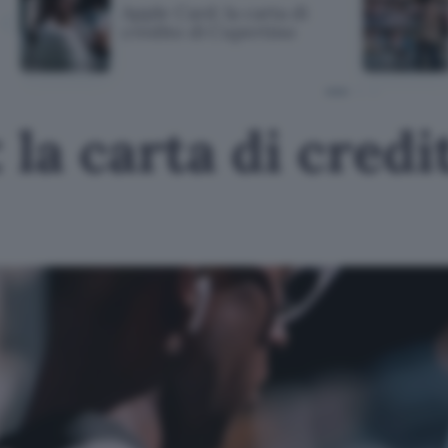
Apple Card: la carta di
credito di Cupertino
la carta di credi