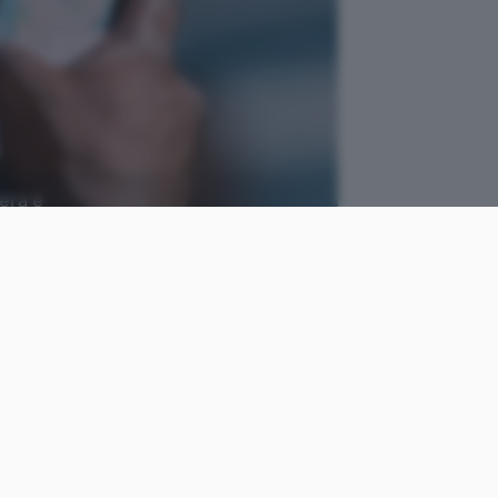
era e
come
Cristiano
le
Ghidotti
Pubblicato il
25 mar 2019
e Pay, Tim Cook annuncia la