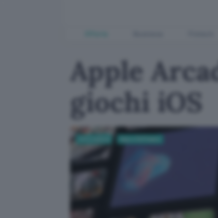
Offerte
Business
Fintech
Apple Arca
giochi iOS
Informatica
App e Software