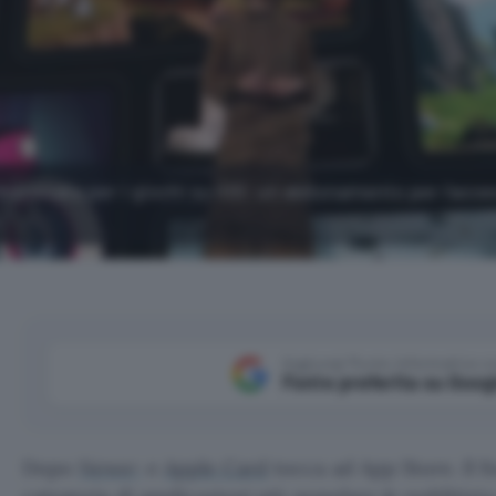
 morsicata per i giochi su iOS: un abbonamento per l'acc
Aggiungi Punto Informatico 
Fonte preferita su Goog
Dopo
News+
e
Apple Card
tocca ad App Store. Il f