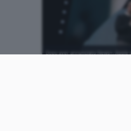
Dopo aver annunciato News+, Apple pa
propria carta di credito made in Cup