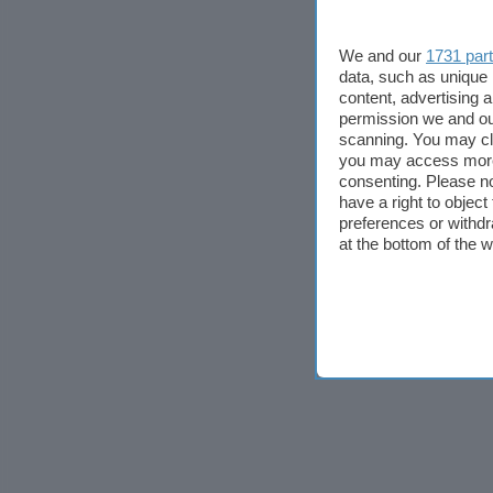
We and our
1731 par
data, such as unique 
content, advertising
permission we and o
scanning. You may cl
you may access more 
consenting. Please no
have a right to objec
preferences or withdr
at the bottom of the 