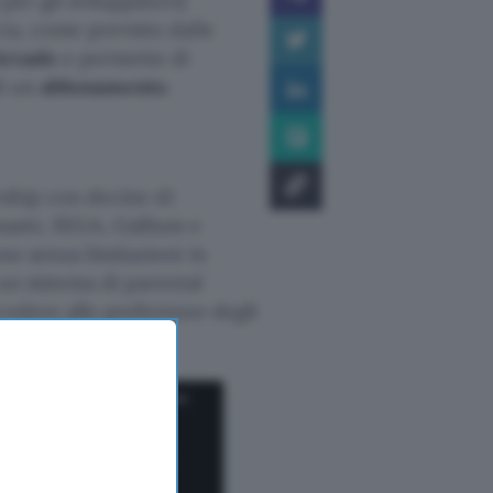
per gli sviluppatori)
ia, come previsto dalle
Arcade
e permette di
di un
abbonamento
.
ership con decine di
nami, SEGA, Gallium e
no senza limitazioni in
 un sistema di parental
cedere alle preferenze degli