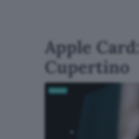
Apple Card: 
Cupertino
Business