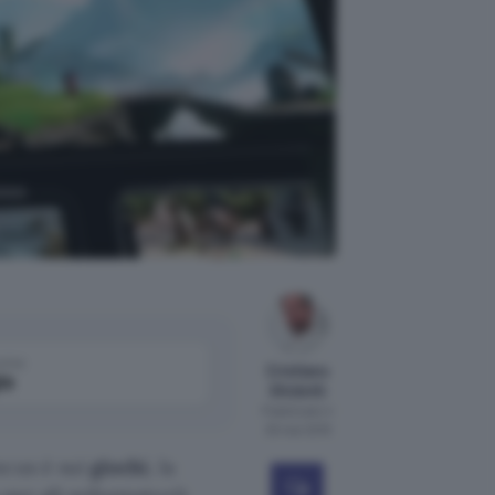
esso
come
Cristiano
le
Ghidotti
Pubblicato il
25 mar 2019
ocus è sui
giochi
, la