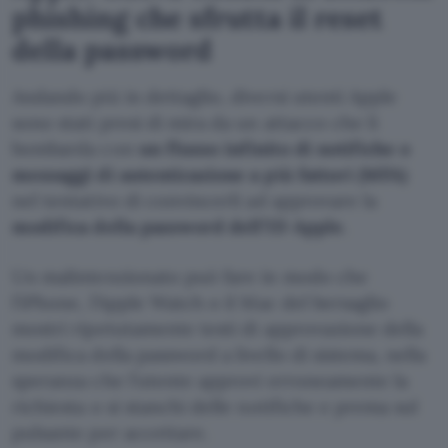
phishing che sfrutta il reset
della password
Andando più in dettaglio, diversi utenti Apple
sono stati presi di mira da un attacco che li
bombarda con
un flusso infinito di notifiche o
messaggi di autenticazione a più fattori (MFA)
nel tentativo di convincerli ad approvare la
modifica della password dell’ID Apple
.
Un malintenzionato può fare in modo che
l’iPhone, l’Apple Watch o il Mac del bersaglio
mostri ripetutamente testi di approvazione della
modifica della password a livello di sistema, nella
speranza che l’utente approvi erroneamente la
richiesta o si stanchi delle notifiche e prema sul
pulsante per accettare.