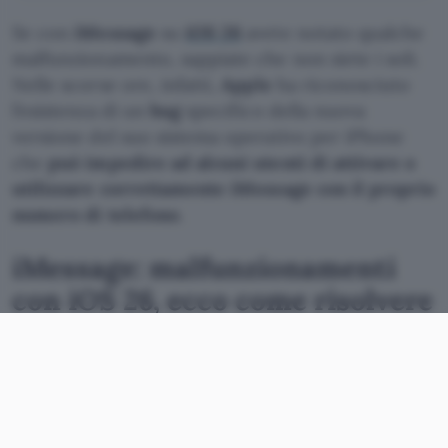
Se con
iMessage
su
iOS 26
avete notato qualche
malfunzionamento, sappiate che non siete i soli.
Nelle scorse ore, infatti,
Apple
ha riconosciuto
l’esistenza di un
bug
specifico della nuova
versione del suo sistema operativo per iPhone
che
può impedire ad alcuni utenti di attivare o
utilizzare correttamente iMessage con il proprio
numero di telefono
.
iMessage: malfunzionamenti
con iOS 26, ecco come risolvere
Il problema si verifica quando sull’iPhone è
presente una SIM o eSIM inattiva che condivide
lo stesso numero di telefono di una SIM attiva.