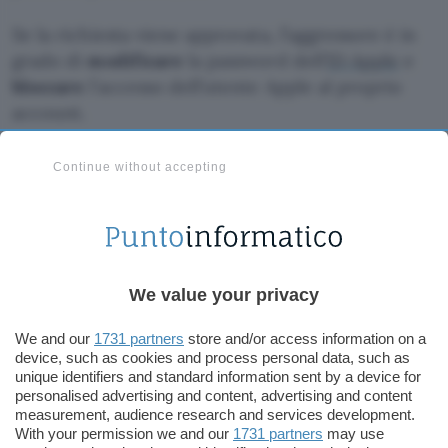
Se la richiesta viene approvata, l’aggressore è in
grado di
modificare
la password dell’‌
ID Apple
‌ e
bloccare
l’accesso dell’utente Apple al proprio
account.
Considerando che le richieste di password
Continue without accepting
vengono visualizzate su tutti i dispositivi di un
utente, queste impediscono l’impiego dei device
di tutti i prodotti Apple collegati finché gli avvisi
non vengono chiusi uno alla volta su ciascun
iPhone, iPad ecc.
We value your privacy
We and our
1731 partners
store and/or access information on a
Quando i malintenzionati non riescono a
device, such as cookies and process personal data, such as
convincere gli utenti a premere sulla notifica per
unique identifiers and standard information sent by a device for
il reset della password, le persone prese di mira
personalised advertising and content, advertising and content
measurement, audience research and services development.
possono iniziare a ricevere
telefonate
che
With your permission we and our
1731 partners
may use
sembrano provenire da Apple, in cui l’aggressore