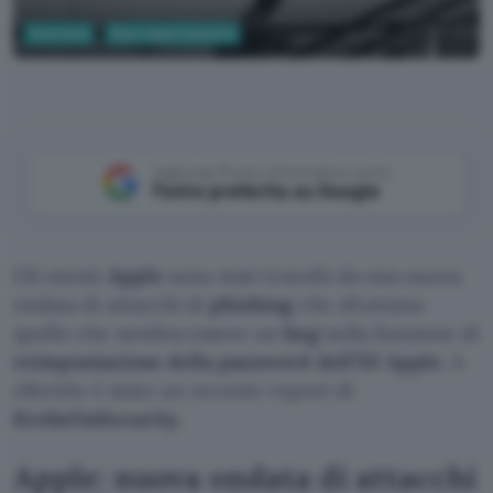
Sicurezza
Bug e aggiornamenti
Aggiungi Punto Informatico come
Fonte preferita su Google
Gli utenti
Apple
sono stati travolti da una nuova
ondata di attacchi di
phishing
che sfruttano
quello che sembra essere un
bug
nella funzione di
reimpostazione della password
dell’ID Apple
. A
riferirlo è stato un recente report di
KrebsOnSecurity
.
Apple: nuova ondata di attacchi