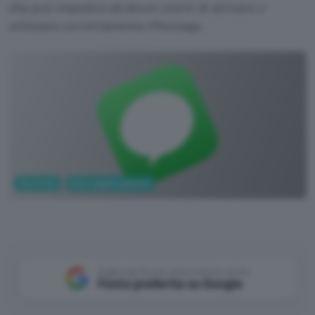
che può impedire ad alcuni utenti di attivare o
utilizzare correttamente iMessage.
Sicurezza
Bug e aggiornamenti
Aggiungi Punto Informatico come
Fonte preferita su Google