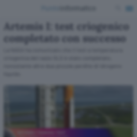
Artemis I: test criogenico
completato con successo
La NASA ha comunicato che il test a temperatura
criogenica del razzo SLS è stato completato,
nonostante altre due piccole perdite di idrogeno
liquido.