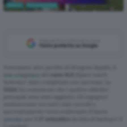
Business
Ricerca Scientifica
NASA (YouTube)
Aggiungi Punto Informatico come
Fonte preferita su Google
Nonostante altre perdite di idrogeno liquido, il
test criogenico
del
razzo SLS
(Space Lauch
System) è stato completato con successo. La
NASA
ha comunicato che i quattro obiettivi
principali sono stati raggiunti. Gli ingegneri
analizzeranno ora tutti i dati raccolti e
successivamente verrà confermato il lancio
previsto
per il
27 settembre
(la data di backup è il
2 ottobre).