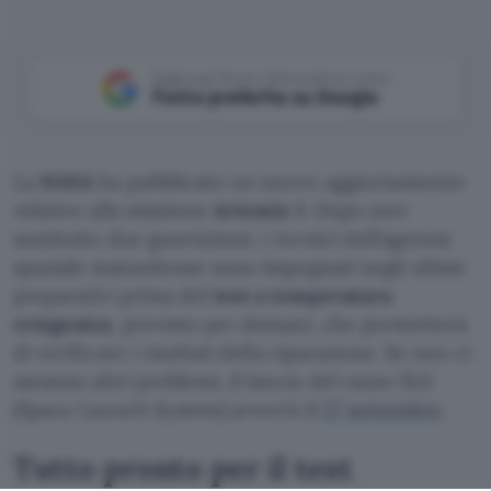
Aggiungi Punto Informatico come
Fonte preferita su Google
La
NASA
ha pubblicato un nuovo aggiornamento
relativo alla missione
Artemis I
. Dopo aver
sostituito due guarnizioni, i tecnici dell’agenzia
spaziale statunitense sono impegnati negli ultimi
preparativi prima del
test a temperatura
criogenica
, previsto per domani, che permetterà
di verificare i risultati della riparazione. Se non ci
saranno altri problemi, il lancio del razzo SLS
(Space Launch System) avverrà il
27 settembre
.
Tutto pronto per il test