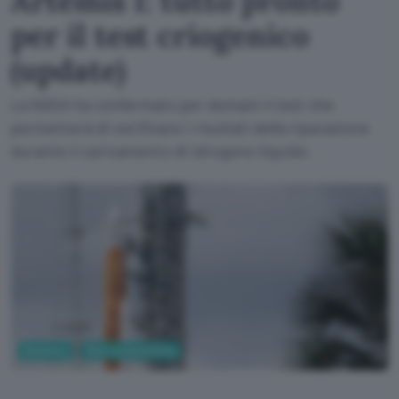
Artemis I: tutto pronto
per il test criogenico
(update)
La NASA ha confermato per domani il test che
permetterà di verificare i risultati della riparazione
durante il caricamento di idrogeno liquido.
Business
Ricerca Scientifica
NASA