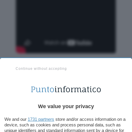
Il caricamento di ossigeno liquido è avvenuto
Continue without accepting
senza problemi. Durante il caricamento
dell’idrogeno liquido è stata invece rilevata una
nuova perdita nel “quick disconnect”, ma
inferiore a quella del 3 settembre. La procedura è
stata temporaneamente sospesa per riscaldare la
We value your privacy
conduttura. Il caricamento è stato quindi
completato riducendo la pressione. Il
We and our
1731 partners
store and/or access information on a
caricamento dei due propellenti nello stadio
device, such as cookies and process personal data, such as
unique identifiers and standard information sent by a device for