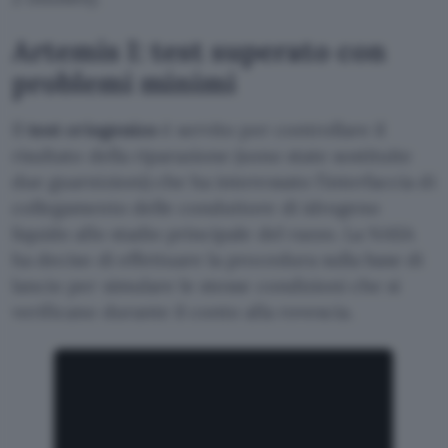
Artemis I: test superato con
problemi minimi
Il
test criogenico
è servito per controllare il
risultato della riparazione (sono state sostituite
due guarnizioni) che ha interessato l’interfaccia di
collegamento delle conduttore di idrogeno
liquido allo stadio principale del razzo. La NASA
ha deciso di effettuare la procedura sulla base di
lancio per simulare le stesse condizioni che si
verificano durante il conto alla rovescia.