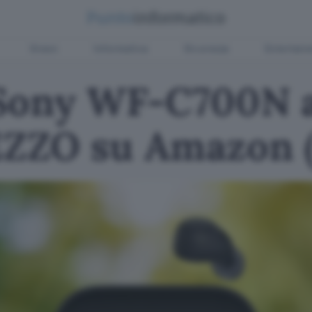
Green
Informatica
Sicurezza
Entertain
 Sony WF-C700N 
ZZO su Amazon 