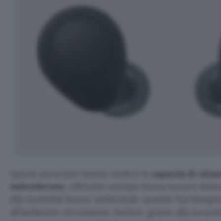
Questi auricolari hanno inoltre la
capacità di elim
indesiderato,
offrendo un’esperienza sonora immer
alla modalità Suono ambientale quando hai bisogn
all’ambiente circostante. Inoltre, grazie alla tecno