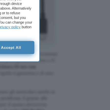
through device
above. Alternatively
 or to refuse
consent, but you
. You can change your
privacy policy
button
Accept All
diano e offrono un’autonomia
ta, puoi godere di fino a 15
ittura 20 ore con
 rapida ti garantisce di non
zzare gli auricolari anche in
 problema. E grazie alle
zare il suono attraverso