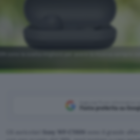
0N sono la scelta migliore per avere la musica sempre con
Aggiungi Punto Informatico 
Fonte preferita su Goog
Gli auricolari
Sony WF-C700N
sono il grande affar