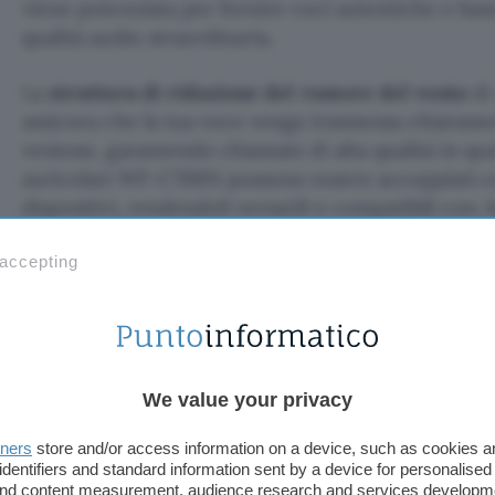
viene potenziata per fornire voci autentiche e bas
qualità audio straordinaria.
La
struttura di riduzione del rumore del vento
di
assicura che la tua voce venga trasmessa chiarame
ventose, garantendo chiamate di alta qualità in qual
auricolari WF-C700N possono essere accoppiati
dispositivi, rendendoli versatili e compatibili con
MacOS, non limitandoti ai soli dispositivi Sony.
 accepting
We value your privacy
tners
store and/or access information on a device, such as cookies 
identifiers and standard information sent by a device for personalised
 and content measurement, audience research and services developm