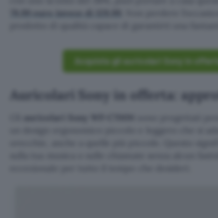
con uno sconto del 38%, puoi portare a casa ques
79,99 euro invece di 129,99
. Non perdere l’occasio
prodotto di qualità capace di garantirti una fantas
Acquista gli auricolari Sony in offe
Auricolari Sony in offerta: appr
Gli
auricolari Sony WF-C700N
sono progettati pen
un design ergonomico piccolo e leggero che si ada
orecchie, anche a quelle più piccole. Questo signi
sulla tua musica o sulle chiamate senza alcun fast
eccezionale per tutto il tempo che desideri.