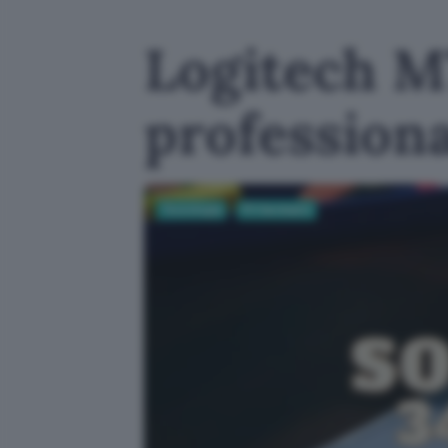
Logitech M
professiona
Tecnologia
PC Hardware