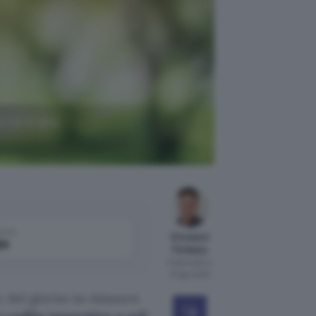
 te in alta
come
Giovanni
le
Ferlazzo
Pubblicato il
31 ago 2023
e del giorno su Amazon: