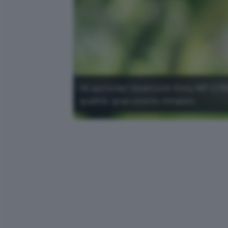
Gli auricolari bluetooth Sony WF-C70
qualità: gran sconto Amazon.