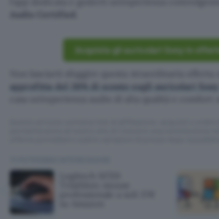
l’app dedicata e goderti un’esperienza coinvolgen
Audio Certified
.
Acquista gli auricolari Sony in offe
Non lasciarti sfuggire questa straordinaria offerta
approfitta del 38% di sconto sugli auricolari So
casa un’esperienza audio di alta qualità e comfort 
Questo articolo contiene link di affiliazione: acquisti o ordini e
permetteranno al nostro sito di ricevere una commissione ne
offerte potrebbero subire variazioni di prezzo dopo la pubbli
TI POTREBBE INTERESSARE
Logitech M720
Triathlon: mouse
professionale a soli 37€
su Amazon