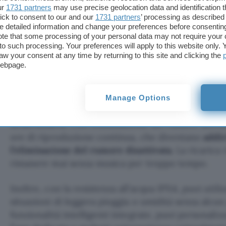
ur
1731 partners
may use precise geolocation data and identification 
ick to consent to our and our
1731 partners
’ processing as described 
detailed information and change your preferences before consenting
te that some processing of your personal data may not require your 
t to such processing. Your preferences will apply to this website only
aw your consent at any time by returning to this site and clicking the
webpage.
Manage Options
Questi dispositivi sono progettati per l’uso quoti
straordinaria. Con l’eliminazione del rumore attiva
ore di riproduzione continua, che diventano
addir
l’eliminazione del rumore disattivata
. La ricarica
rimanere mai senza musica per troppo tempo.
Inoltre, con la resistenza all’acqua IPX4, puoi utili
situazioni di leggera pioggia o umidità senza alcun
funzionalità intelligenti integrate, puoi personaliz