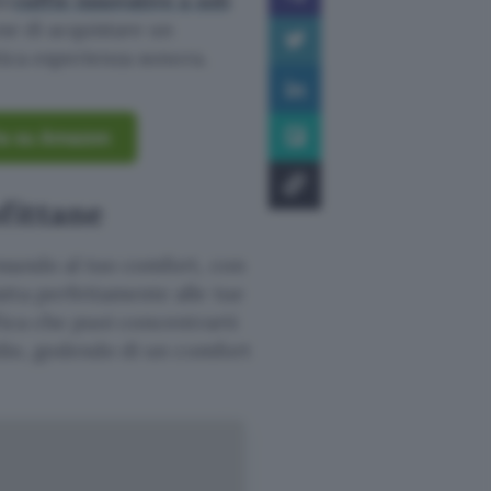
te
cuffie innovative a soli
ne di acquistare un
tica esperienza sonora.
rta su Amazon
ofittane
sando al tuo comfort, con
tta perfettamente alle tue
fica che puoi concentrarti
idio, godendo di un comfort