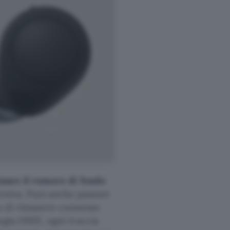
inare il rumore di fondo
siva. Puoi anche passare
o di rimanere connesso
logia DSEE, ogni traccia