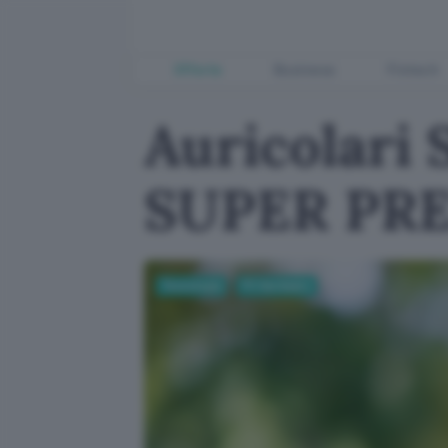
Offerte
Business
Fintech
Auricolari
SUPER PRE
Tecnologia
PC Hardware