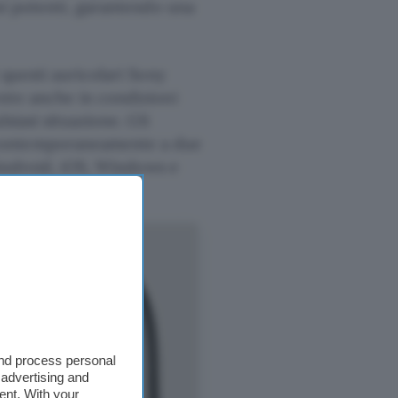
si potenti, garantendo una
 questi auricolari Sony
nte anche in condizioni
siasi situazione. Gli
 contemporaneamente a due
 Android, iOS, Windows e
and process personal
 advertising and
ent. With your