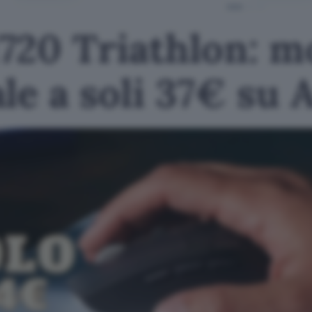
720 Triathlon: m
le a soli 37€ su