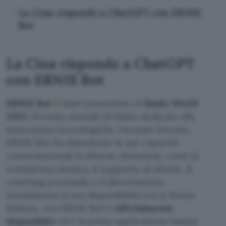
La Cina risponde a ChatGPT con ERNIE
Bot
La Cina risponde a ChatGPT
con ERNIE Bot
ERNIE Bot
è stato presentato al
Baidu World
2023
, l’evento annuale di Baidu dedicato alle
innovazioni tecnologiche. Durante l’evento,
ERNIE Bot ha dimostrato le sue capacità
conversazionali in diverse situazioni, come la
consulenza medica, il supporto al cliente, il
coaching personale e il divertimento.
Inizialmente la sua disponibilità era in forma
limitata, ora ERNIE Bot è
ufficialmente
disponibile
ed è la prima applicazione basata