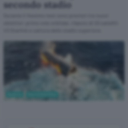
secondo stadio
Durante il 14esimo test sono previsti tre nuovi
obiettivi: primo volo orbitale, rilascio di 20 satelliti
V3 Starlink e cattura dello stadio superiore.
Business
Ricerca Scientifica
SpaceX