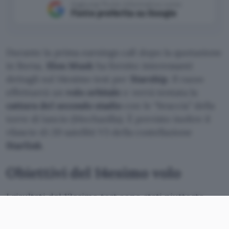
Aggiungi Punto Informatico come
Fonte preferita su Google
Durante la prima earnings call dopo la quotazione
in Borsa,
Elon Musk
ha fornito interessanti
dettagli sul 14esimo test per
Starship
. Il razzo
effettuerà un
volo orbitale
e verrà tentata la
cattura del secondo stadio
con le “braccia” della
torre di lancio (Mechazilla). È previsto inoltre il
rilascio di 20 satelliti V3 della costellazione
Starlink
.
Obiettivi del 14esimo volo
I risultati del
13esimo test
sono stati piuttosto
positivi. L’unico problema di rilievo ha riguardato
lo stadio inferiore (Super Heavy Booster 20). A