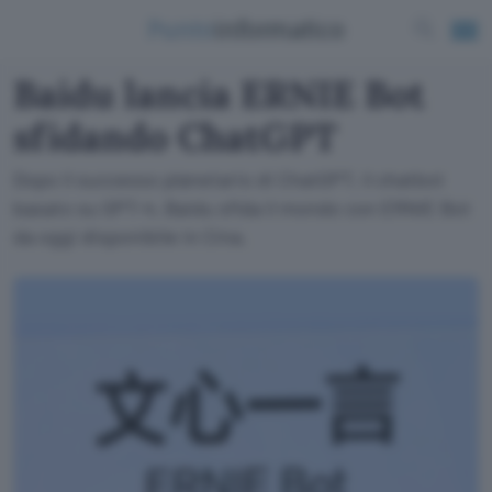
Baidu lancia ERNIE Bot
sfidando ChatGPT
Dopo il successo planetario di ChatGPT, il chatbot
basato su GPT-4, Baidu sfida il mondo con ERNIE Bot
da oggi disponibile in Cina.