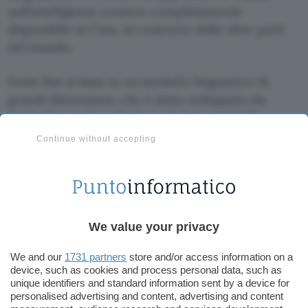
sull’intelligente a essere completamente
disponibile in Cina, al contrario delle altre parti
del mondo.
Ernie Bot si basa su un modello linguistico di
grandi dimensioni, che è stato sviluppato da
Baidu Research e che ha superato i
record
mondiali
in diversi benchmark di comprensione
Continue without accepting
del linguaggio naturale. L’
avversario di ChatGPT
è in grado di generare testi coerenti e pertinenti
in base al contesto e alle intenzioni degli utenti,
utilizzando diverse tecniche di generazione del
linguaggio naturale, come la codifica-decodifica.
We value your privacy
We and our
1731 partners
store and/or access information on a
Baidu ha dichiarato di voler rendere ERNIE Bot
device, such as cookies and process personal data, such as
disponibile per vari settori e scenari, come
unique identifiers and standard information sent by a device for
l’istruzione, l’intrattenimento, la finanza, il
personalised advertising and content, advertising and content