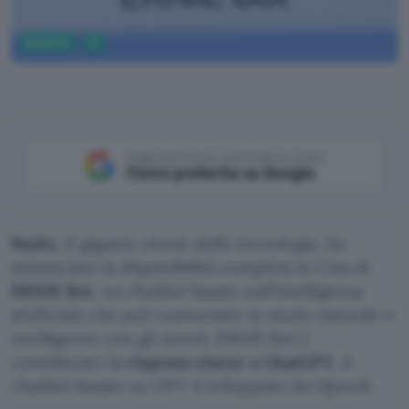
Business
AI
Aggiungi Punto Informatico come
Fonte preferita su Google
Baidu
, il gigante cinese della tecnologia, ha
annunciato la disponibilità completa in Cina di
ERNIE Bot
, un chatbot basato sull’intelligenza
artificiale che può conversare in modo naturale e
intelligente con gli utenti. ERNIE Bot è
considerato la
risposta cinese a ChatGPT
, il
chatbot basato su GPT-4 sviluppato da OpenAI.