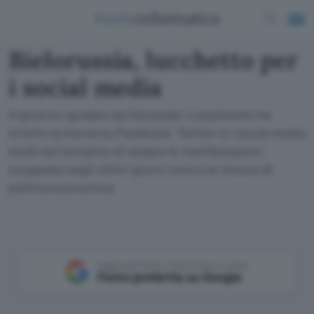
Bielorussia, lucchetto per
i social media
Il governo guidato da Alexander Lukashenko ha
stretto la morsa su Facebook, Twitter e i social media
locali nel tentativo di sedare le manifestazioni
scoppiate negli ultimi giorni contro le misure di
politica economica
Aggiungi Punto Informatico come
Fonte preferita su Google