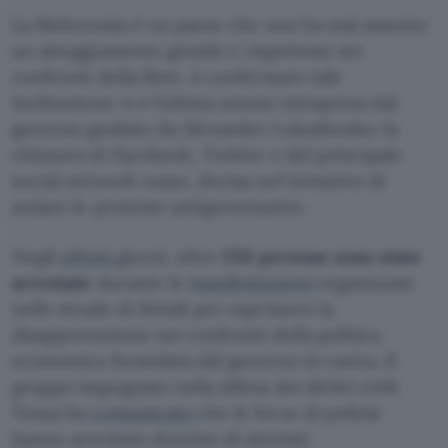
La Bielorussia è un paese che non ha mai assunto
un atteggiamento gentile e rispettoso nei
confronti della Rete. A confermare tale
inclinazione vi è l’ultima azione intrapresa dal
governo guidato da Alexander Lukashenko: la
chiusura di Facebook, Twitter e del principale
social network russo, decisa nel tentativo di
sedare le proteste antigovernative.
Negli
ultimi
giorni, oltre
250 persone sono state
arrestate
durante le
manifestazioni
organizzate
nelle strade di Minsk per esprimere la
disapprovazione nei confronti della politica
economica formulata dal governo in carica. Il
gruppo impegnato nella difesa dei diritti civili
Vesna ha
comunicato
che le forze di polizia
hanno arrestato dozzine di attivisti.