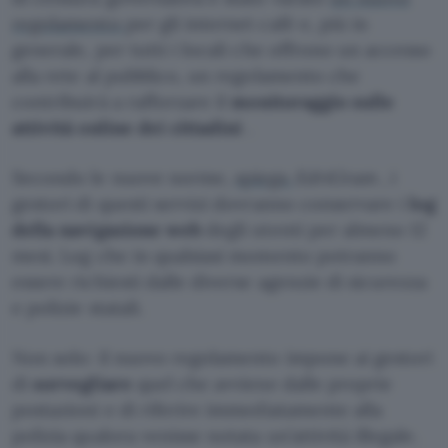
regolamento
per gli internet café e, più in
generale, per tutti i locali che offrono un accesso
alla rete al pubblico, un regolamento che
contribuirà a rafforzare il
monitoraggio sulle
attività online dei cittadini
.
Secondo le nuove norme,
spiega
EdriGram
, i
gestori di questi servizi dovranno conservare i
log
della navigazione web
degli utenti per almeno 12
mesi. Log che in qualsiasi momento potranno
essere richiesti dalle diverse agenzie di sicurezza
e polizie statali.
Non solo: il nuovo regolamento impone ai gestori
di
sorvegliare
quel che avviene dalle proprie
postazioni e di riferire immediatamente alla
polizia qualora venisse notata un’attività illegale.