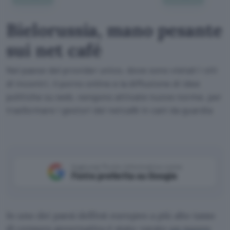
Bielorussia, mano pesante
sui net café
Nel paese del provider unico, dove sono vietati i siti
di incontri, il porno online e la diffusione di idee
politiche su web, vengono attivate nuove norme, per
trasformare i gestori dei netcafé in cani da guardia
Aggiungi Punto Informatico come
Fonte preferita su Google
In uno dei paesi dell’est europeo a più alto tasso
di censura governativa è stato varato
un nuovo