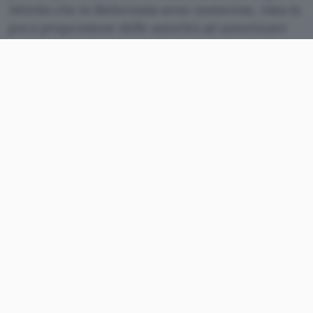
Attività che in Bielorussia sono numerose, vista la
poca propensione delle autorità ad autorizzare
siti e comportamenti
altrove considerati del tutto
normali.
Il nuovo regolamento ribadisce anche le regole
già in vigore che non permettono di installare sui
computer dei locali pubblici programmi a
contenuto violento, pornografico o che
promuovano atti di crudeltà, normative che
comprendono anche il divieto di
diffondere
informazioni illegali
, quelle cioè sgradite al
regime. Censure che hanno già portato Minsk nel
mirino dell’Europarlamento, che ha incluso la
Bielorussia in un
appello internazionale
per
stimolare l’abolizione delle censure politiche.