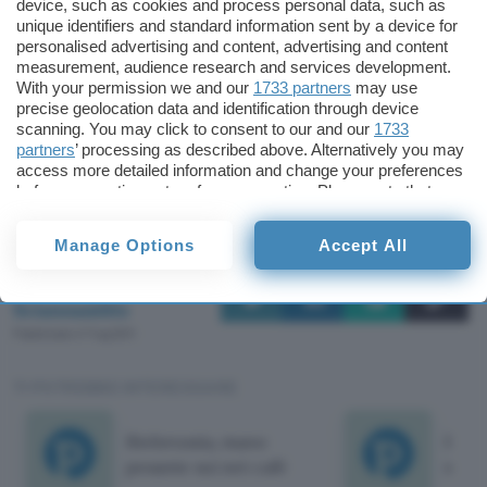
collegata alla recente visita di Hillary Clinton in
device, such as cookies and process personal data, such as
unique identifiers and standard information sent by a device for
Lituania. Il Segretario di Stato americano,
personalised advertising and content, advertising and content
parlando davanti a una platea di attivisti, aveva
measurement, audience research and services development.
With your permission we and our
1733 partners
may use
appunto
ricordato
le potenzialità “sovversive”
precise geolocation data and identification through device
dell’attivismo online, alludendo,
secondo
scanning. You may click to consent to our and our
1733
qualcuno, alle condizioni tutt’altro che liberali in
partners
’ processing as described above. Alternatively you may
access more detailed information and change your preferences
cui versano i “vicini di casa”.
before consenting or to refuse consenting. Please note that
some processing of your personal data may not require your
Cristina Sciannamblo
consent, but you have a right to object to such processing. Your
Manage Options
Accept All
preferences will apply to this website only. You can change
your preferences or withdraw your consent at any time by
Cristina
returning to this site and clicking the
privacy policy
button at the
Sciannamblo
bottom of the webpage.
Pubblicato il 7 lug 2011
TI POTREBBE INTERESSARE
Bielorussia, mano
Biel
pesante sui net café
stru