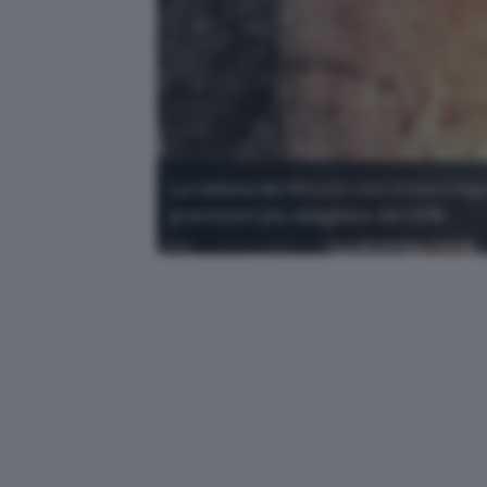
La caduta del Bitcoin non trova tregu
previsioni più sbagliate del 2018.