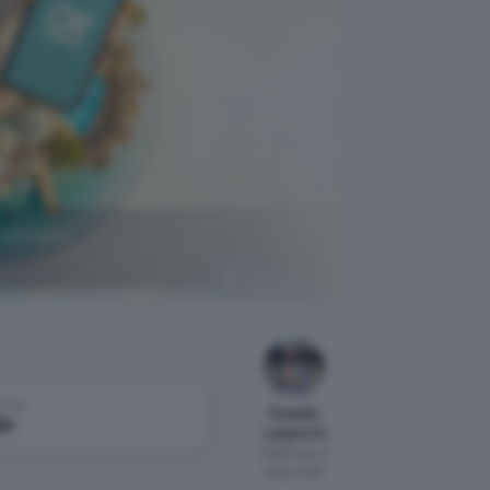
rofittane
Crédit Agricole
come
Osvaldo
le
Lasperini
Pubblicato il
6 ago 2026