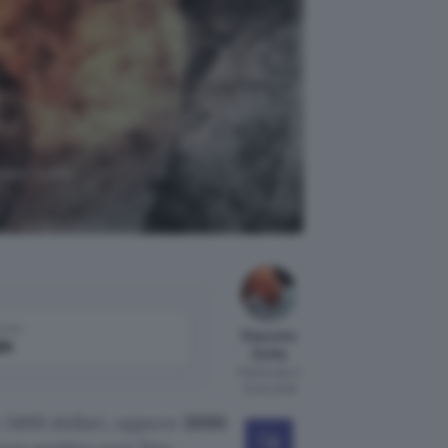
ioni sulle
come
Giacomo
le
Dotta
Pubblicato il
10 dic 2018
o 3400 dollari, oppure
3000