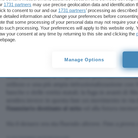
nonostante tutto quanto accaduto, e con una prosp
ur
1731 partners
may use precise geolocation data and identification 
ick to consent to our and our
1731 partners
’ processing as described 
entro la scadenza indicata. Due strumenti non para
detailed information and change your preferences before consenting
ma entrambi si sono comunque contesi i risparmi d
te that some processing of your personal data may not require your 
t to such processing. Your preferences will apply to this website only
i loro sogni futuri.
aw your consent at any time by returning to this site and clicking the
webpage.
Il problema economico, ora che l’effetto bolla si è 
tutto quanto di buono il Bitcoin ha proposto al me
fase ascendente. La chimera della decentralizzazi
Manage Options
e potrebbe dare i propri frutti tramite una più app
tema Blockchain; le criptovalute potrebbero trova
utilizzo o una più ampia istituzionalizzazione con 
banche e delle entità statali; la fuga in avanti di B
sembra invece in questa fase un movimento in via 
finanziario destinato al mito
ed alla futura memor
Ma il denaro ora sta fluendo altrove. Fino a prova 
TI POTREBBE INTERESSARE