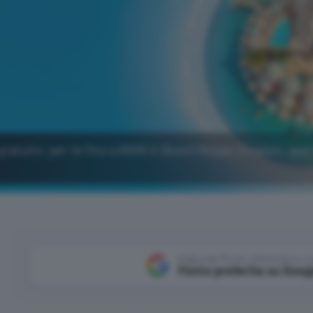
gratuito, per te fino a 650€ in Buoni Regalo Amazon: app
Aggiungi Punto Informatico 
Fonte preferita su Goog