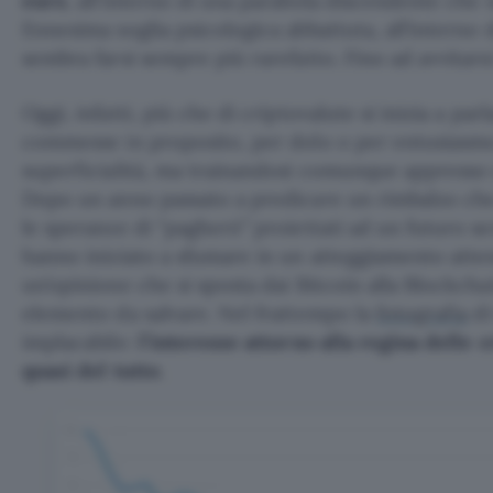
euro
, all’interno di una parabola discendente che 
Ennesima soglia psicologica abbattuta, all’interno d
sembra farsi sempre più rarefatto. Fino ad avvitarsi
Oggi, infatti, più che di criptovalute si inizia a par
commesse in proposito, per dolo o per entusiasmo
superficialità, ma trainandosi comunque appresso
Dopo un anno passato a predicare un rimbalzo che
le speranze di “pagherò” proiettati ad un futuro se
hanno iniziato a sfumare in un atteggiamento attend
un’opinione che si sposta dai Bitcoin alla Blockcha
elemento da salvare. Nel frattempo la
fotografia
di
implacabile:
l’interesse attorno alla regina delle c
quasi del tutto
.