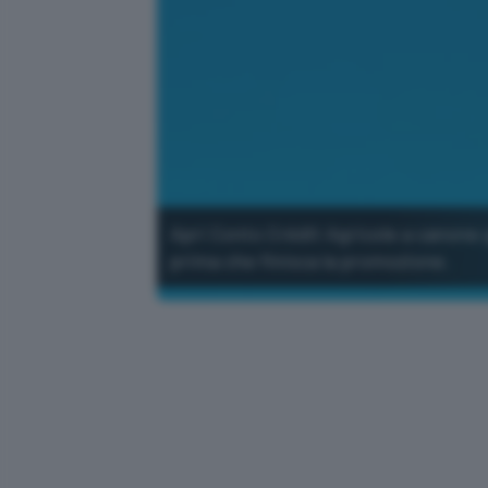
Apri Conto Crédit Agricole a canone 
prima che finisca la promozione.