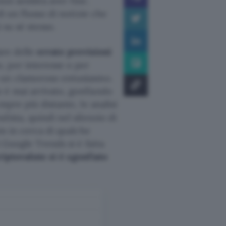
non sembra aver fine.
i un flusso di notizie che
 su sé stesso.
lare delle
errate previsioni
, per interesse o per
 un clamoroso entusiasmo.
 è mai arrivato, gonfiando
mpre più distante, le analisi
ista, quindi nel silenzio di
in in cerca di qualche
 Google Trends si è fatta
riptovalute si è sgonfiato