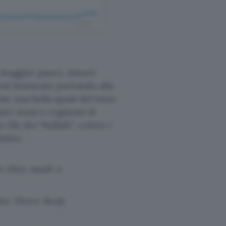
 maggior paura, minori
così innescato portando alla
ome una bolla quasi del tutto
dare nomi e cognomi di
file dei “bullish”, coloro i
balzo:
n they made a
the Three Body