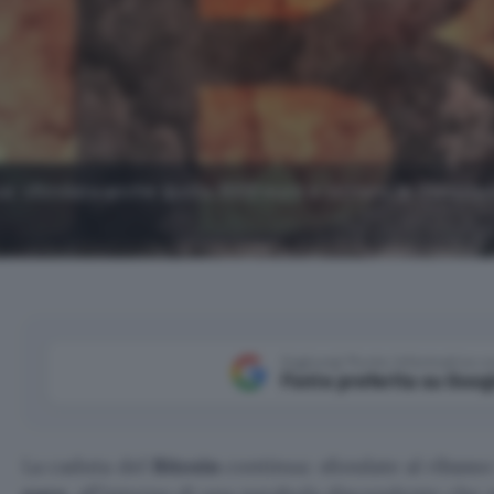
a: sfondata anche quota 3000 euro e iniziano le ricostruz
Aggiungi Punto Informatico 
Fonte preferita su Goog
La caduta del
Bitcoin
continua: sfondate al ribass