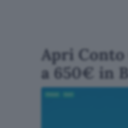
Apri Conto 
a 650€ in 
Fintech
Conti