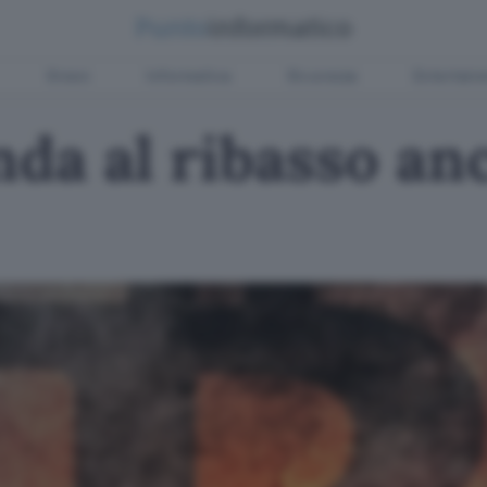
Green
Informatica
Sicurezza
Entertain
nda al ribasso an