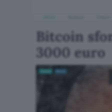
Offerte
Business
Fintech
Bitcoin sfo
3000 euro
Fintech
Bitcoin