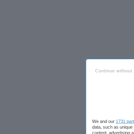
Continue without
We and our
1731 par
data, such as unique 
content, advertising