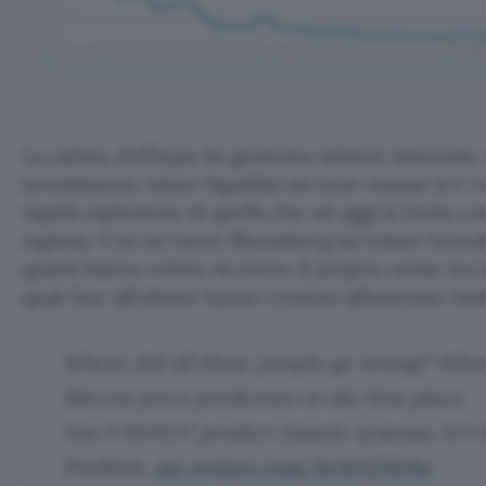
La caduta dell’hype ha generato minore interesse,
investimenti, minor liquidità ed ciclo vizioso si è 
rapida esplosione di quella che ad oggi si rivela c
esplosa. Con un tweet Bloomberg ha voluto ricor
quanti hanno voluto iscrivere il proprio nome tra le 
quali fino all’ultimo hanno creduto all’estremo rim
Where did all these people go wrong? Whe
Bitcoin price prediction in the first place.
You CANNOT predict chaotic systems. It’s 
Problem.
pic.twitter.com/IeMJQ761Sw