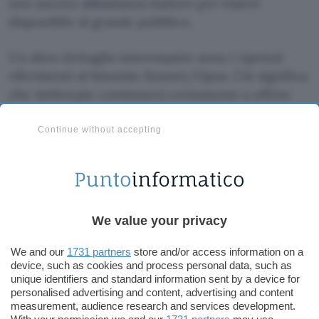
non ancora abbastanza maturo per essere
disponibile al grande pubblico.
Un altro dettaglio interessante sono i ripetuti
riferimenti al binomio Sonnet/Opus. Ciò significa
che Anthropic continuerà certamente a offrire
una gamma di modelli differenziati. Uno più
veloce e ottimizzato (
Sonnet
) e un altro più
Continue without accepting
pesante e potente, destinato a un uso intensivo
(
Opus
).
Un’intelligenza artificiale che
We value your privacy
pensa ad alta voce?
We and our
1731 partners
store and/or access information on a
Ma ci sono anche altri dettagli che attirano
device, such as cookies and process personal data, such as
l’attenzione: “
unique identifiers and standard information sent by a device for
show_raw_thinking
” e
personalised advertising and content, advertising and content
“
show_raw_thinking_mechanism
“. Due opzioni
measurement, audience research and services development.
che permettono di sbirciare nelle viscere del