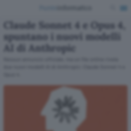
Claude Sonnet 4 e Opus 4,
spuntano i nuovi modelli
AI di Anthropic
Nessun annuncio ufficiale, ma un file online rivela
due nuovi modelli AI di Anthropic: Claude Sonnet 4 e
Opus 4.