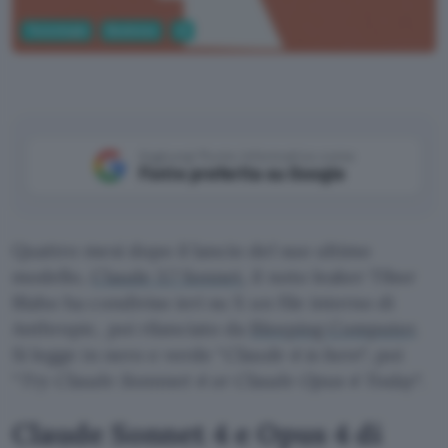
Tecnologia
Business
AI
Aggiungi Punto Informatico come
Fonte preferita su Google
Quattro mesi dopo il lancio del suo ultimo
modello,
Claude 3.7 Sonnet
, il noto leaker Tibor
Blaho ha condiviso ieri su X un file interno di
Anthropic, poi rilanciato da
Bleeping Computer
.
Si legge in nero e verde “
Claude 4 is here
“, poi
“
Try Claude Sonnnet 4 or Claude Opus 4 Today
“.
Claude Sonnet 4 e Opus 4 di