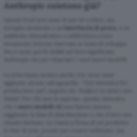
Anthropic esistono già?
Queste frasi non sono di per sé codice, ma
stringhe destinate a un’
interfaccia di prova
, a un
ambiente dimostrativo o addirittura a uno
strumento interno riservato ai team di sviluppo.
Ma ci sono pochi dubbi sul loro significato:
Anthropic sta per rilasciare i suoi nuovi modelli.
La schermata mostra anche che sono state
aggiunte alcune salvaguardie: “
Not intended for
production use
“, seguito da “
Subject to strict rate
limits
“. Per chi non lo sapesse, questo dimostra
che i
nuovi modelli AI
non hanno ancora
raggiunto la fase di distribuzione e che il loro uso
rimane limitato. La classica firma di un prodotto
in fase di test, pronto per essere utilizzato, ma