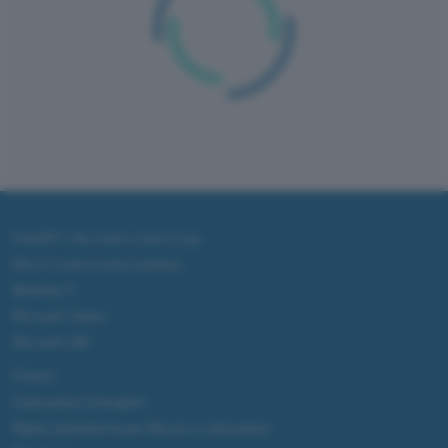
ChatGPT: che cos'è e come si usa
DALL·E cos'è e come funziona
Windows 11
Microsoft Teams
Microsoft 365
Fintech
Criptovalute Emergenti
Migliori piattaforme per Bitcoin e criptovalute