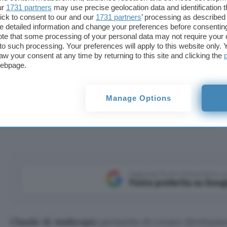
ur
1731 partners
may use precise geolocation data and identification 
ick to consent to our and our
1731 partners
’ processing as described 
detailed information and change your preferences before consenting
te that some processing of your personal data may not require your 
t to such processing. Your preferences will apply to this website only
aw your consent at any time by returning to this site and clicking the
webpage.
attati, fogli di calcolo con formule e grafici, PDF impa
Manage Options
aricare e modificare.
Aggiungi Punto Informatico 
Fonte preferita su Goog
Claude di Anthropic
permette di creare direttament