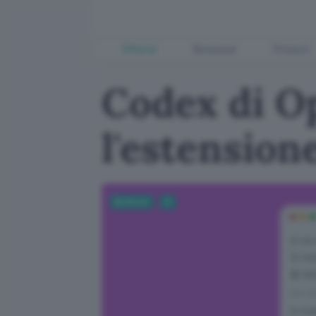
Offerte
Business
Fintech
Codex di O
l'estension
Business
AI