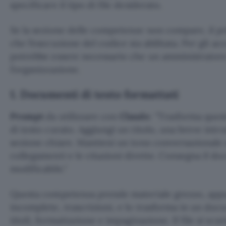
specificare il tipo di file desiderato.
Se la sezione delle competenze non compare, il pr
che l’esecuzione del codice sia abilitata. Per gli a
potrebbe essere necessario che un amministratore a
l’organizzazione.
1. Documenti di testo formattati
Prompt
da utilizzare con
Claude
:
Trasforma ques
di testo curato. Aggiungi un titolo, una breve intr
sezione chiare. Mantieni un tono conversazionale e
collegamenti e le citazioni dirette. Consegna il d
modificabile.
Questa competenza prende materiale grezzo, appun
incomplete, trascrizioni, e lo trasforma in un do
titoli, formattazione e impaginazione. Il file si sca