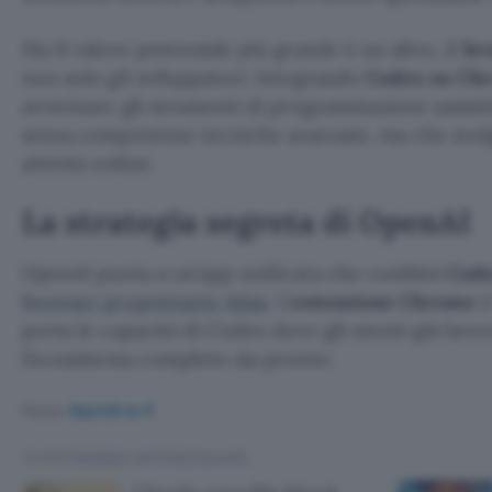
Ma il valore potenziale più grande è un altro, il
br
non solo gli sviluppatori. Integrando
Codex su Ch
avvicinare gli strumenti di programmazione assisti
senza competenze tecniche avanzate, ma che svol
attività online.
La strategia segreta di OpenAI
OpenAI punta a un’app unificata che combini
Cod
browser proprietario Atlas
. L’
estensione Chrome
è
porta le capacità di Codex dove gli utenti già lavo
l’ecosistema completo sia pronto.
Fonte:
OpenAI su X
TI POTREBBE INTERESSARE