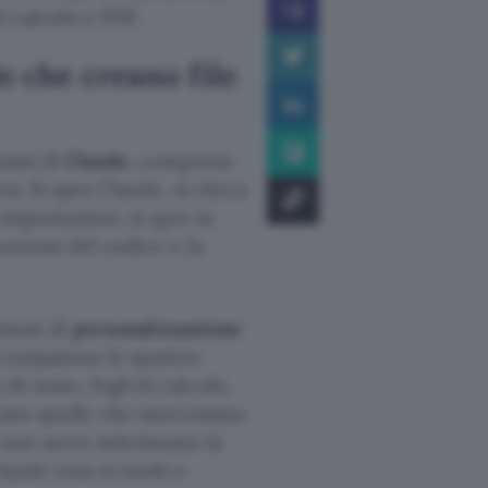
i calcolo e PDF.
 che creano file
piani di
Claude
, compreso
i. Si apre Claude, si clicca
 impostazioni, si apre la
ecuzione del codice e la
ezione di
personalizzazione
ì compaiono le quattro
 testo, fogli di calcolo,
vano quelle che interessano
on serve selezionare la
laude cosa si vuole e