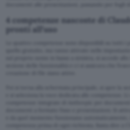
documenti alle presentazioni, passando per fogli d
4 competenze nascoste di Claude
pronti all’uso
Le quattro competenze sono disponibili su tutti i 
quello gratuito, ma vanno attivate nelle impostazion
sul proprio nome in basso a sinistra, si accede alle
sezione delle funzionalità e ci si assicura che l’es
creazione di file siano attive.
Poi si torna alla schermata principale, si apre la s
e si seleziona la voce dedicata alle competenze. L
competenze integrate di Anthropic per documenti di
documenti a formato fisso e presentazioni. Si atti
e da quel momento funzionano automaticamente, n
competenza prima di ogni richiesta. Basta dire a C