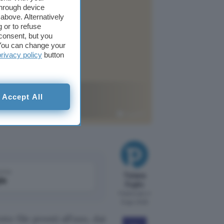
through device
above. Alternatively
 or to refuse
consent, but you
. You can change your
privacy policy
button
ginati e
Accept All
ChatGPT
come
Tiziana
le
Foglio
Pubblicato il
9 ago 2026
e file pronti all’uso, dai