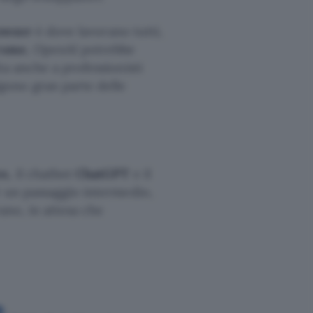
owser
è dove lavorano tutti,
rome
, OpenAI potrebbe
ta anche a professionisti
gono gran parte delle
ex
, il chatbot
ChatGPT
e il
 un passaggio intermedio,
rano, in attesa che