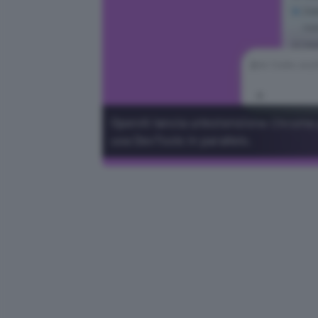
OpenAI lancia un'estensione Chrome 
usa DevTools in parallelo.