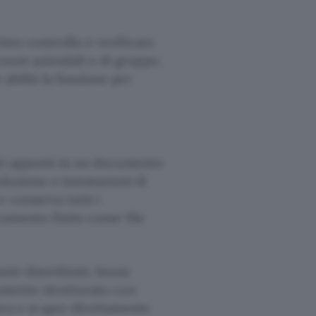
imo controllo è verificare
ccount aziendali o di gruppo,
biliti la funzione per
ti appunti in un documento
oduzione e intestazioni di
 conserva tutti i
ocumento finito come file
ti disordinati, bozze
cumento strutturato con
rica e si apre direttamente