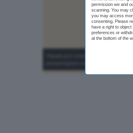
permission we and o
scanning. You may cl
you may access more 
consenting. Please no
have a right to objec
preferences or withdr
at the bottom of the 
Claude può creare documenti Word form
presentazioni con slide, pronti da sc