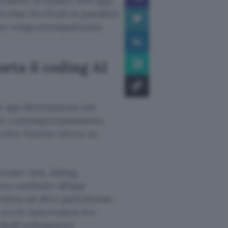
ermette di testare web app,
hrome DevTools in parallelo
wser venga monopolizzato.
rta il coding AI
b app direttamente nel
erte contemporaneamente,
ntre l’utente lavora su
owser: test, debug,
ra confinato all’app
stesa ad altre piattaforme,
ora le interruzioni tra
degli sviluppatori.