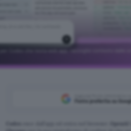
per Codex che testa web app, raccoglie contesto dalle s
Aggiungi Punto Informatico 
Fonte preferita su Goog
Codex
esce dall’app ed entra nel browser.
OpenAI