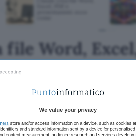
Claude crea file Word,
Excel, PDF e
presentazioni: ecco
come
 file Word, Excel
oni: ecco come
 accepting
We value your privacy
tners
store and/or access information on a device, such as cookies 
identifiers and standard information sent by a device for personalised
 and content measurement, audience research and services developm