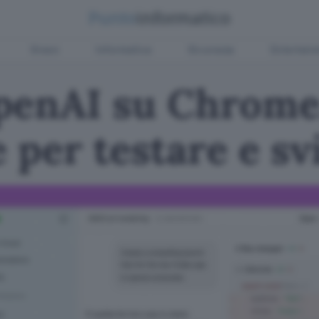
Green
Informatica
Sicurezza
Entertain
penAI su Chrome
e per testare e s