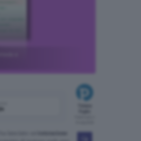
chede e
come
Tiziana
le
Foglio
Pubblicato il
8 mag 2026
ha lanciato un’
estensione