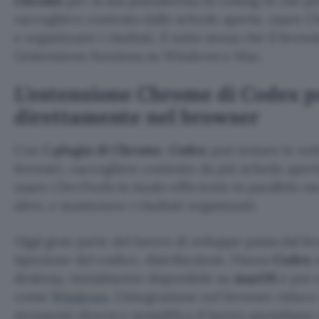
Chrome
per la sua piattaforma di coding AI che p
raccogliere contesto dalle schede aperte, usare C
e organizzare i risultati, il tutto senza che il bro
L’estensione funziona su Windows e Mac.
L’estensione Chrome di Codex po
direttamente nel browser
Con il
plugin di Chrome
,
Codex
può testare le we
browser, raccogliere contesto da più schede ap
usare i DevTools in modo efficiente in parallelo me
altro, e mantenere i risultati organizzati.
Oggi gran parte del lavoro di sviluppo passa dal br
ispezione del codice, distribuzione. Finora
Codex
e
desktop, inizialmente disponibile su
macOS
e poi e
come
Windows
. L’integrazione nel browser riduce 
strumenti diversi e semplifica il lavoro quotidiano 