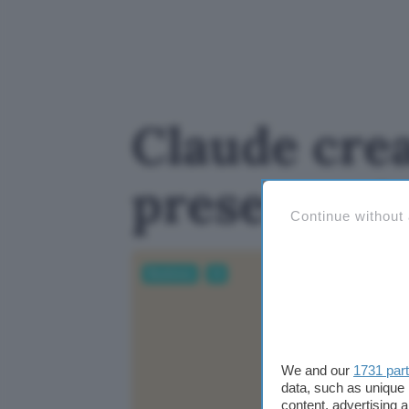
Claude crea
presentazi
Continue without
Business
AI
We and our
1731 par
data, such as unique 
content, advertising