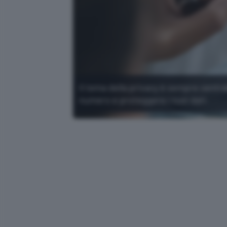
Il tema della privacy è sempre centra
numero e proteggere i tuoi dati.