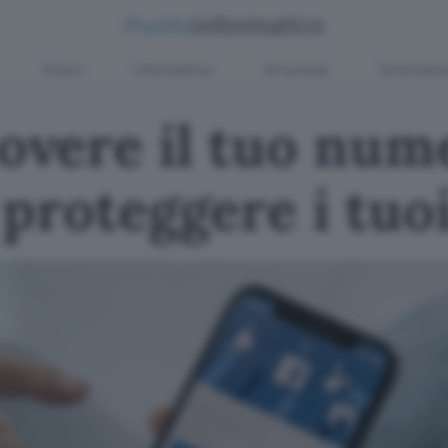
Green
Informatica
Sicurezza
Entertain
vere il tuo num
proteggere i tuoi