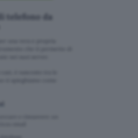
i telefono da
er una vera e propria
trumento che ti permette di
te nei suoi server.
asi, è nascosto tra le
sso ti spieghiamo come
al
icercare e rimuovere: un
rizzo email
database