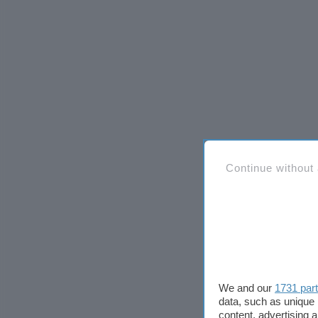
Continue without
We and our
1731 par
data, such as unique 
content, advertising