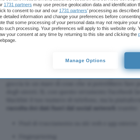
ur
1731 partners
may use precise geolocation data and identification 
ick to consent to our and our
1731 partners
’ processing as described 
detailed information and change your preferences before consenting
te that some processing of your personal data may not require your 
A questo punto, Facebook si muoverà per la
rimoz
t to such processing. Your preferences will apply to this website only
richiesto
, anche se non è chiaro in che tempi vien
aw your consent at any time by returning to this site and clicking the
webpage.
Facebook continua a raccogliere 
perché dovresti usare una VPN
Manage Options
Intendiamoci: è un piccolo passo nella giusta direz
goccia in un mare di cose che si potrebbero fare p
degli utenti. Sì, con questo strumento Facebook la
blacklist il tuo numero di telefono, ma la piattafo
raccolta dei dati fuori dal social network
tramite:
Pixel di tracciamento su siti web e app esterne
Fingerprinting