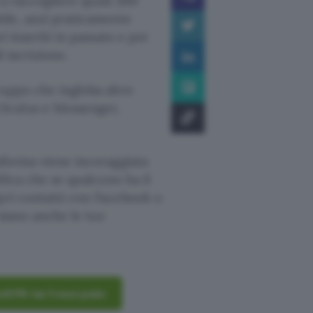
i a raccogliere quasi 300
bile, anzi praticamente
i inseriti in passato e poi
i iscrizione.
gruppo che ingloba altre
Oculus e Messenger,
aforma viene incoraggiata
ifica che se qualcuno ha il
opri contatti con Facebook o
 siano anche le tue
dVPN: hai 3 mesi gratis