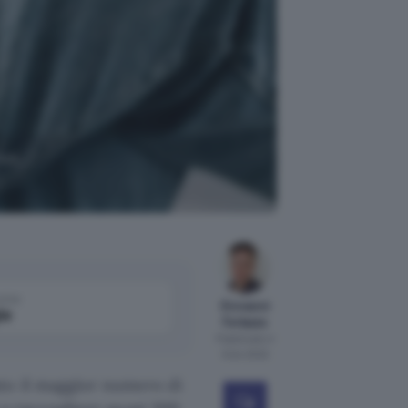
tuo
come
Giovanni
le
Ferlazzo
Pubblicato il
6 dic 2022
to il maggior numero di