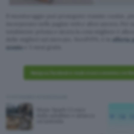
Il monitoraggio può proseguire tramite cookie, pi
incorporato nelle pagine web e altro ancora. Per 
totalmente privata e sicura la cosa migliore è allo
delle migliori sul mercato, NordVPN, è in
offerta 
sconto
e 3 mesi gratis.
Naviga su Facebook in modo sicuro e anonimo con Nor
TI POTREBBE INTERESSARE
Muse Spark 1.1 esce
dalla sandbox e attacca
un'azienda