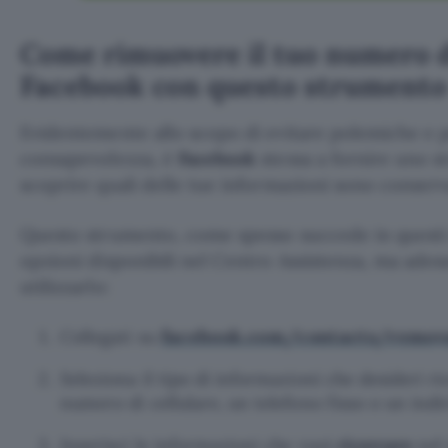
Come rimuovere il tuo numero d
Facebook con questo strumento
Evidentemente allo scopo di evitare polemiche e p
consapevolezza, è
Facebook
stessa a fornire uno s
scoprire quali delle tue informazioni sono conserva
Questo strumento, come spesso succede in questi c
opzioni disponibili nel Centro Assistenza, ma ade
utilizzarlo:
facebook.com/contacts/remov
Collegati su
Seleziona il tipo di informazioni che desideri r
numero di cellulare, un telefono fisso o un indi
Inserisci le informazioni che vuoi
ricercare
nel 