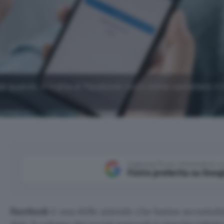
le quando si tratta di Facebook: ecco come cancellare il 
Aggiungi Punto Informatico 
Fonte preferita su Goog
Facebook
è una delle aziende che hanno accumula