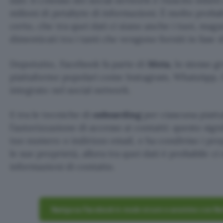
dati: il colosso dei social network è riuscito infatt
milioni di petabyte di informazioni. È molto proba
certo, che tra quei dati ci siano anche i tuoi, magar
dimenticati tra i tanti che vengono forniti in fase d
Dopotutto, Facebook fa parte di
Meta
, lo stesso 
piattaforme popolari come Instagram, WhatsApp, 
integrato nel social network.
E tra le tecniche di
onboarding
per ciascuna piatt
l’autorizzazione di accesso ai contatti: questo sign
tuo numero o indirizzo email, e ha condiviso i pr
le sue proprietà, allora tra quei dati è probabile ci
informazioni di contatto.
Naviga su Facebook in modo sicuro e anonimo con Nor