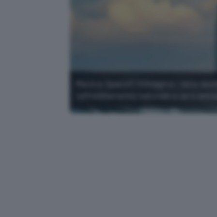
Mentre SpaceX immagina i data center
raffreddamento naturale e zero emis