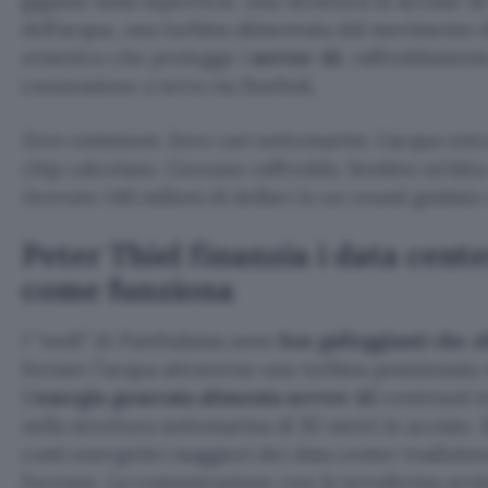
gigante sulla superficie, una struttura in acciaio di
dell’acqua, una turbina alimentata dal movimento 
ermetico che protegge i
server AI
, raffreddament
connessione a terra via Starlink.
Zero emissioni. Zero cavi sottomarini. L’acqua entr
chip calcolano. L’oceano raffredda. Sembra un’idea
ricevuto 140 milioni di dollari in un round guidat
Peter Thiel finanzia i data cente
come funziona
I “nodi” di Panthalassa sono
boe galleggianti che s
forzare l’acqua attraverso una turbina posizionata s
L’
energia generata alimenta server AI
contenuti i
nella struttura sottomarina di 85 metri in acciaio.
costi energetici maggiori dei data center tradizional
l’oceano. La comunicazione con la terraferma avvie