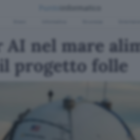
Green
Informatica
Sicurezza
Entertain
 AI nel mare ali
il progetto folle