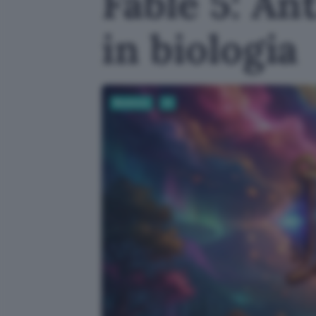
Fable 5: Ant
in biologia
Business
AI