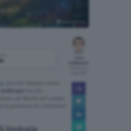
nde ad un
Google AI Studio
come
Luca
le
Colantuoni
Pubblicato il
8 ago 2026
to
perché Amazon aveva
Anthropic
ha ora
tano usi illeciti nel campo
to
la presenza di restrizioni
i biologia