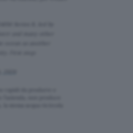
140M Series B, led by
Doerr and many other
he ocean as another
y. First stop:
, 2026
o rapidi da produrre e
o l’azienda, non produce
 la stessa acqua ricircola