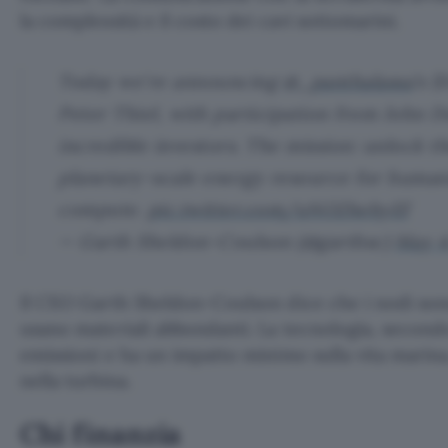
la complessità e il costo dei cavi sottomarini.
Today we're announcing
@_panthalassa
’s $
Peter Thiel, with participation from John 
incredible investors. The mission: unlock t
planetary-scale energy resource for humanit
compute.
pic.twitter.com/uNO2hehyEf
— Garth Sheldon-Coulson (@garthsc)
May 4
Il CEO Garth Sheldon-Coulson dice che i nodi son
usano materiali abbondanti. La tecnologia, second
emissioni e ha un impatto minimo sulla vita marina,
nella turbina.
Chi finanzia