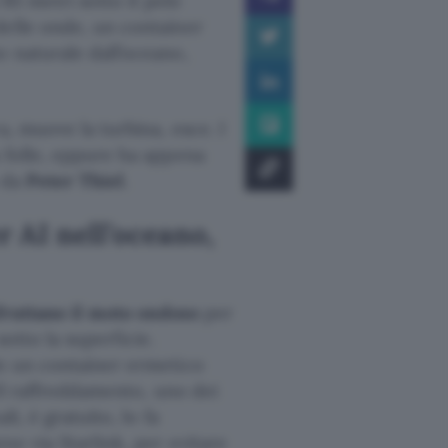
 85 metri sotto il pelo
delle onde, un container
o naturale dall’oceano,
a, muove la turbina, esce. I
 folle, eppure ha appena
o da
Peter Thiel
.
r AI nell’oceano,
fruttano il moto ondoso
per
otto la superficie.
n un container ermetico
 Il raffreddamento, uno dei
i, è gratuito, lo fa
ne via Starlink, per evitare