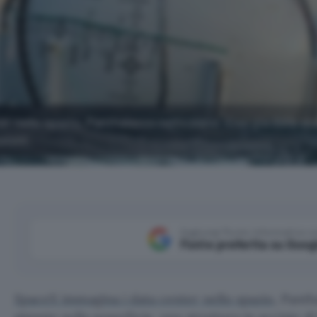
 nello spazio, Panthalassa nell'oceano. Energia dalle on
sioni.
Aggiungi Punto Informatico 
Fonte preferita su Goog
SpaceX immagina i data center nello spazio
, Panth