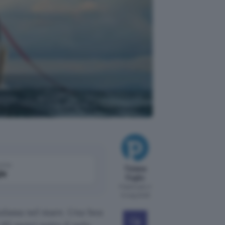
de,
come
Tiziana
le
Foglio
Pubblicato il
5 mag 2026
alassa nel mare. Una boa