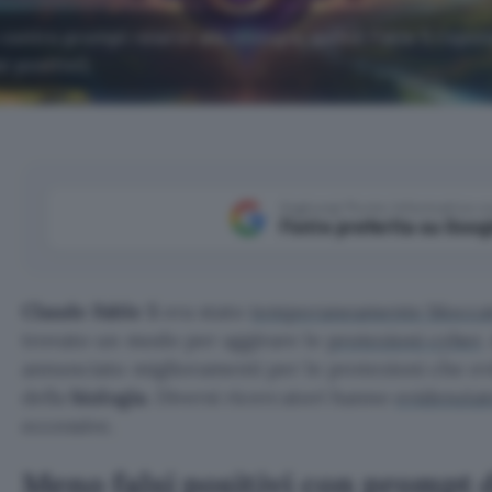
contro prompt relativi alla biologia, quindi Fable 5 rispo
 positivi).
Aggiungi Punto Informatico 
Fonte preferita su Goog
Claude Fable 5
era stato
temporaneamente blocca
trovato un modo per aggirare le
protezioni cyber
.
annunciato miglioramenti per le protezioni che evi
della
biologia
. Diversi ricercatori hanno
evidenzia
eccessive.
Meno falsi positivi con prompt d