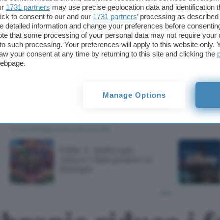
ur
1731 partners
may use precise geolocation data and identification 
abbondante, prevedibile e disponibile 24 ore su 24,
ick to consent to our and our
1731 partners
’ processing as described 
solare. E il raffreddamento è integrato nell’ambien
detailed information and change your preferences before consenting
funziona su scala, elimina due dei costi maggiori d
te that some processing of your personal data may not require your 
t to such processing. Your preferences will apply to this website only
in un colpo solo.
aw your consent at any time by returning to this site and clicking the
webpage.
Se non funziona… beh, è un miliardo di dollari di 
Thiel, Benioff e Doerr a bordo, qualcuno ci crede
Manage Options
Fonte:
Financial Times
TI POTREBBE INTERESSARE
Fable 5: Anthropic
riduce i falsi positivi in
biologia