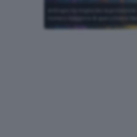
Anhropic ha migliorato la protezione 
numero maggiore di query (meno falsi