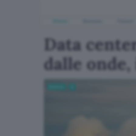
Offerte
Business
Fintech
Data center
dalle onde, 
Business
AI