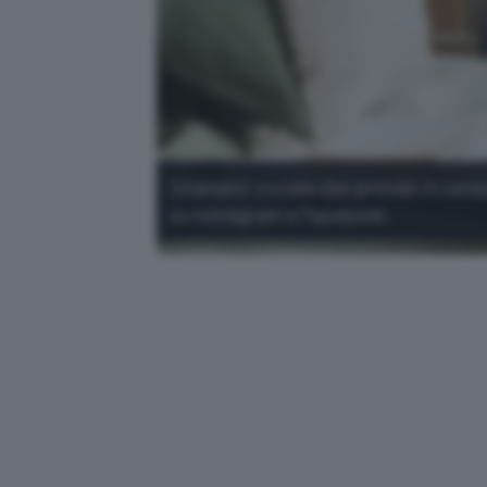
Un'analisi visuale che prende in consi
su Instagram e Facebook.