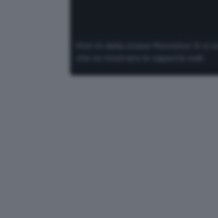
Kimi AI della cinese Moonshot AI si 
che ne mostrano le capacità reali.