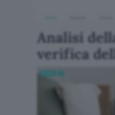
Offerte
Business
Fintech
Analisi del
verifica del
Business
AI