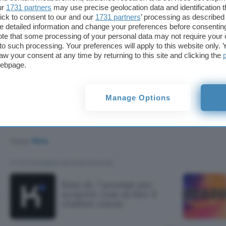
molti di questi miglioramenti basati sull’AI siano dis
ur
1731 partners
may use precise geolocation data and identification 
alcune funzionalità avanzate, come l’analisi visiva
ick to consent to our and our
1731 partners
’ processing as described 
disponibili solo in determinati paesi
. C’è invece u
detailed information and change your preferences before consenting
te that some processing of your personal data may not require your 
per le protezioni già implementate lo scorso anno 
t to such processing. Your preferences will apply to this website only
solo nei territori di Stati Uniti, Australia, Canada
aw your consent at any time by returning to this site and clicking the
arrivano in Europa e Brasile per quanto riguarda
I
webpage.
per
Facebook
.
Manage Options
Ancora, entro le prossime settimane Meta invierà
chiedendo loro di confermare l’età reale dei figli at
Fonte:
Meta
TI POTREBBE INTERESSARE
Kimi AI, 7 prompt per
scoprire cosa sa fare il
chatbot cinese