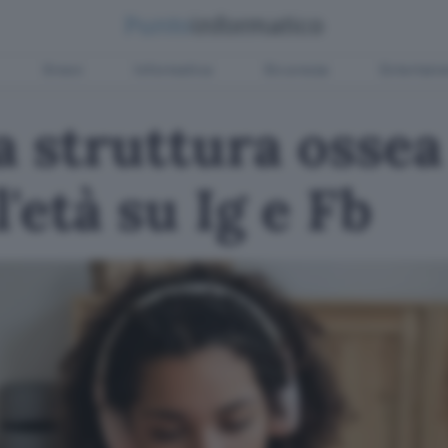
Green
Informatica
Sicurezza
Entertain
la struttura ossea
l'età su Ig e Fb