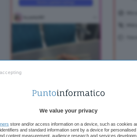
 accepting
We value your privacy
Il rollout non riguarda tutto il mondo. Il comunic
tners
store and/or access information on a device, such as cookies 
stato introdotto e dove invece no, limitandosi ad
identifiers and standard information sent by a device for personalised
 and content measurement, audience research and services developm