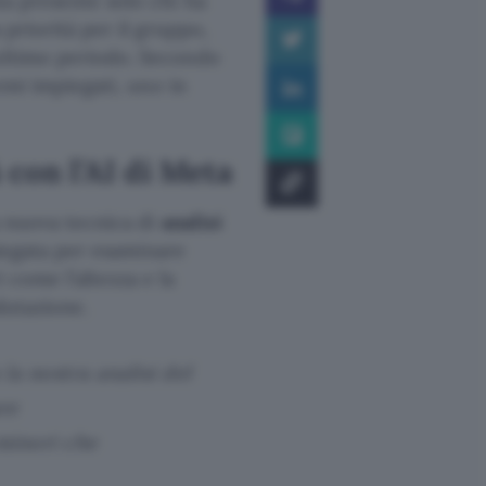
ia presente solo chi ha
priorità per il gruppo,
’ultimo periodo. Secondo
temi impiegati, uno in
 con l’AI di Meta
a nuova tecnica di
analisi
mpiegata per esaminare
 come l’altezza e la
alutazione.
a nostra analisi del
re
minori che