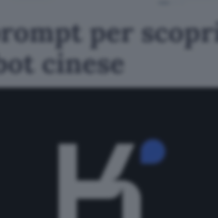
prompt per scopri
tbot cinese