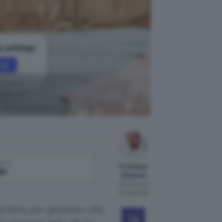
ca dell'età
Meta
come
Cristiano
le
Ghidotti
Pubblicato il
5 mag 2026
 da Meta per garantire che