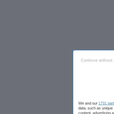
Continue without
We and our
1731 par
data, such as unique 
content, advertising