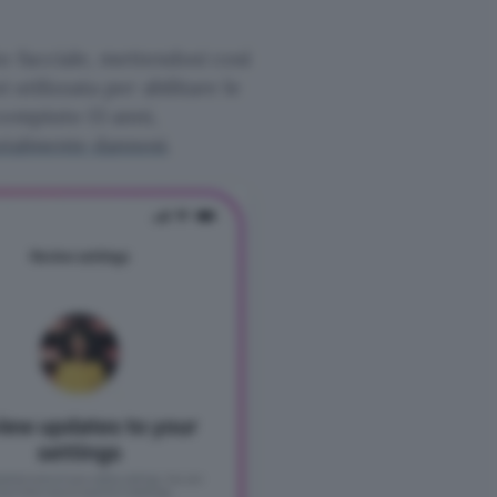
o facciale, mettendosi così
 utilizzata per abilitare le
compiuto 13 anni,
zialmente dannosi
.