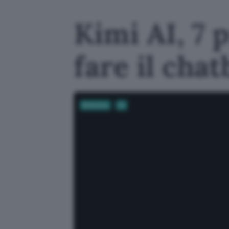
Kimi AI, 7 
fare il cha
Business
AI