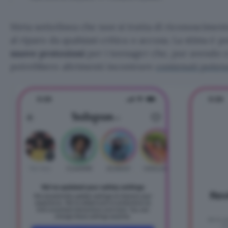
Meta sottolinea che non si tratta di riconosciment
al riparo da qualsiasi critica o accusa. La stima è poi
nuove protezioni
per i teenager che, pur avendo 
potrebbero altrimenti incontrare
contenuti poten