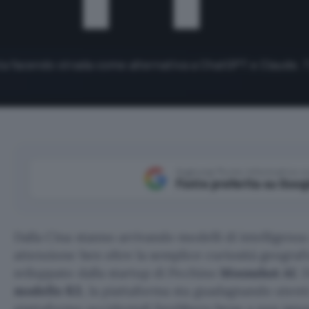
sta facendo strada come alternativa a ChatGPT e Claude. 
Aggiungi Punto Informatico 
Fonte preferita su Goog
Dalla Cina stanno arrivando modelli di intelligenza
attenzione ben oltre la semplice curiosità geografi
sviluppato dalla startup di Pechino
Moonshot
AI
. 
modello K3
, la piattaforma sta guadagnando utent
piattaforme occidentali farebbero bene a non ign