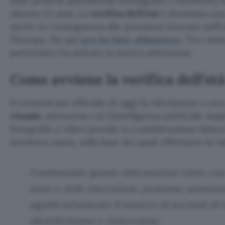
sulle proprie piattaforme (Instagram e Facebook) s
almeno 13 anni. La
verifica dell’età
è diventata una 
anche in conseguenza alle pressioni ricevute nell
l’Europa, fin qui
non ha fatto abbastanza
. Tra i sis
particolare ha attirato la nostra attenzione.
Come avviene la verifica dell’età
Il comunicato ufficiale di oggi fa riferimento a un
visuale
, attraverso cui l’intelligenza artificiale i
fotografie e video prende in considerazione fattori
struttura ossea, sulla base dei quali effettuare la v
Combinando queste informazioni visive con l
testo e delle interazioni, possiamo aumenta
significativamente il numero di account di 
identifichiamo e rimuoviamo.