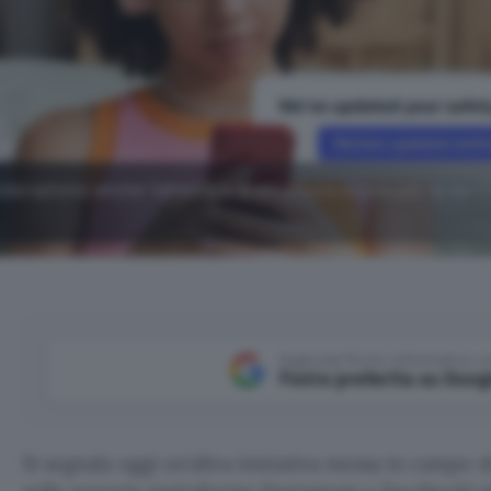
derazione anche l'altezza e la struttura ossea per la verifi
Aggiungi Punto Informatico 
Fonte preferita su Goog
Si segnala oggi un’altra iniziativa messa in campo