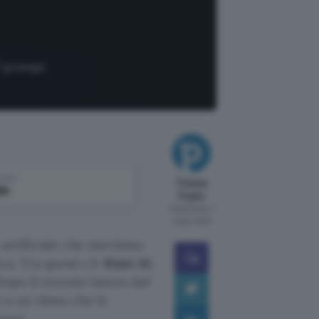
7 prompt
come
Tiziana
le
Foglio
Pubblicato il
5 ago 2026
 artificiale che meritano
ca. Tra questi c’è
Kimi AI
,
Dopo il recente lancio del
i a un ritmo che le
orare…