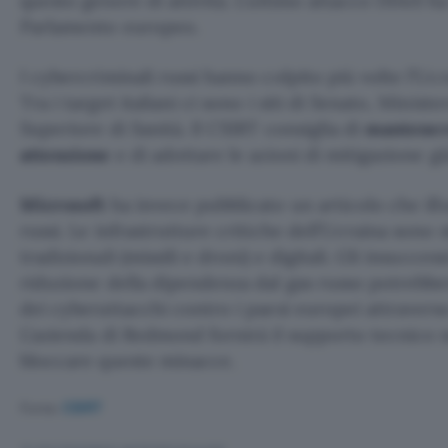
questo genere di attività. L’ultimo attacco DDoS 
Parlamento europeo.
I cybercriminali russi hanno colpito più volte l’Ucra
Tra i target italiani ci sono i siti di Senato, Ministe
Superiore di Sanità. Il CSIRT consiglia di
mantenere 
attenzione
e di adottare le azioni di mitigazione gi
Microsoft
ha invece pubblicato un articolo che illu
russi. Le infrastrutture critiche dell’Ucraina sono 
tradizionali (missili e droni) e digitali. Gli insucces
riduzione della dipendenza dal gas russo potrebb
dei cyberattacchi contro i paesi europei attraver
L’azienda di Redmond fornirà il supporto tecnico n
bloccare queste minacce.
Fonte:
CSIRT