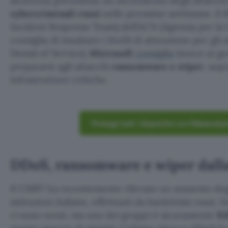
sicurezza prevedono un incremento degli attacchi 
cybercriminali russi
nelle prossime settimane. Il
Incident Response Team) dell’ACN (Agenzia per la
consiglia di innalzare i livelli di attenzione per gli
Denial of Service).
Microsoft
consiglia
invece ai go
prepararsi agli attacchi
ransomware e wiper
, sop
infrastrutture critiche.
Proteggi tutti i dispositivi con Malwareb
DDoS, ransomware e wiper dall
Il CSIRT ha recentemente rilevato un aumento deg
istituzioni italiane, effettuati da hacktivisti russ
ci sono nomi, ma uno dei gruppi è sicuramente
Ki