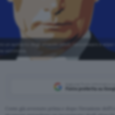
dono un aumento degli attacchi DDoS, ransomware e wiper
ime settimane.
Aggiungi Punto Informatico 
Fonte preferita su Goog
Come già avvenuto prima e dopo l’invasione dell’Ucr