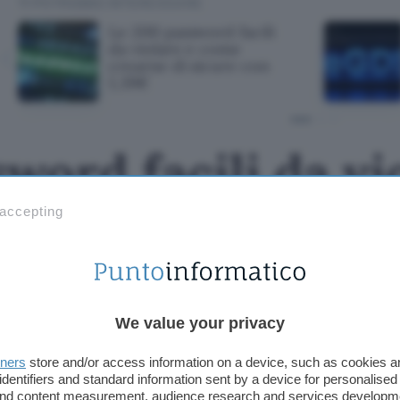
TI POTREBBE INTERESSARE
Le 200 password facili
da violare e come
crearne di sicure con
1,39€
word facili da vi
e di sicure con 
 accepting
We value your privacy
tners
store and/or access information on a device, such as cookies 
identifiers and standard information sent by a device for personalised
 and content measurement, audience research and services developm