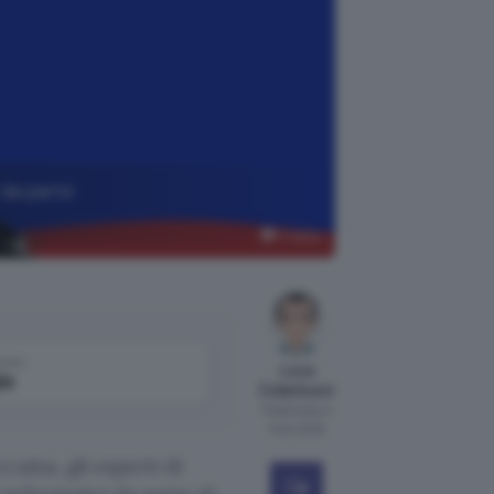
 da parte
Pixabay
come
Luca
le
Colantuoni
Pubblicato il
5 dic 2022
aina, gli esperti di