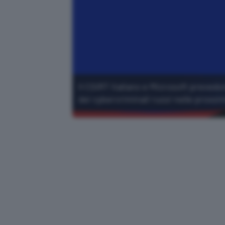
Il CSIRT italiano e Microsoft preve
dei cybercriminali russi nelle pross