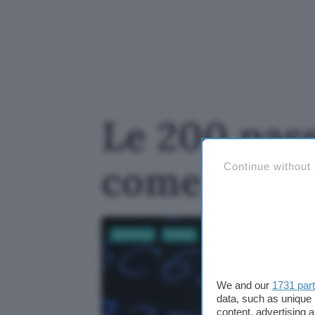
Le 200 pass
come crearn
Continue without
Sicurezza
Privacy
We and our
1731 par
data, such as unique 
content, advertising