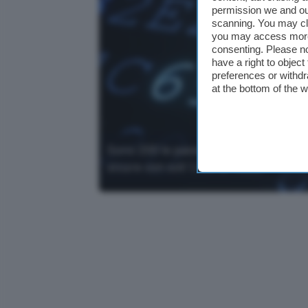
permission we and o
scanning. You may cl
you may access more 
consenting. Please no
have a right to objec
preferences or withdr
at the bottom of the 
Sono 200 le password più facili da vi
sicure con soli 1,39€ al mese.