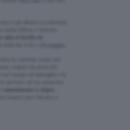
ha messo
fuori uso
il sito del
ina e gli alleati occidentali.
ro della Difesa e Istituto
alto il livello di
à indicate il
13
e
20 maggio
.
stra le tattiche usate dai
state colpite da attacchi
si sul campo di battaglia e la
ero portare ad un aumento
so
ransomware e wiper
.
ecessario per rilevare e