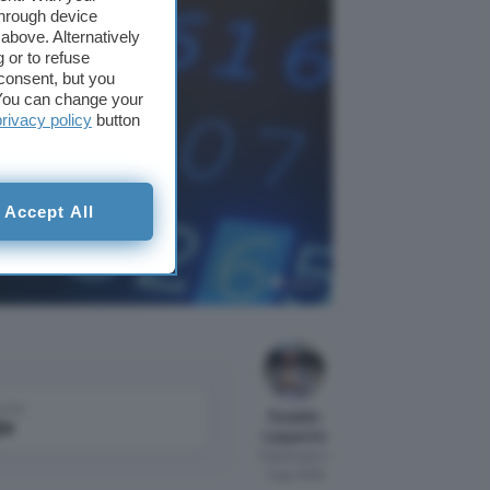
through device
above. Alternatively
 or to refuse
consent, but you
. You can change your
privacy policy
button
Accept All
earne di
Canva
come
Osvaldo
le
Lasperini
Pubblicato il
7 ago 2026