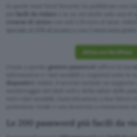
In questi mesi Nord Security ha pubblicato una cla
più
facili da violare
e se ne usi anche solo una di 
crearne di sicure
con soli 1,39 euro al mese. Infatt
speciale al 53% di sconto e con 3 mesi extra gratis
Attiva ora NordPass
Grazie a questo
gestore password
rafforzi la tua
s
informazioni e i dati sensibili e organizzi tutte le 
dispositivi
. Infatti, il servizio include un supporto
monitoraggio del dark web e della salute delle pas
tutti i dati sensibili, l’autenticazione a due fattori e
protezione totale e una sicurezza a conoscenza ze
Le 200 password più facili da vi