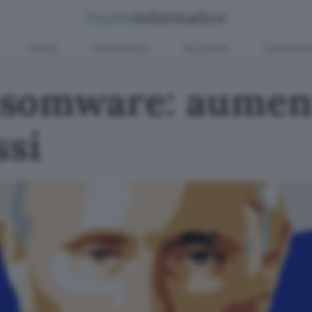
Green
Informatica
Sicurezza
Entertain
somware: aument
ssi