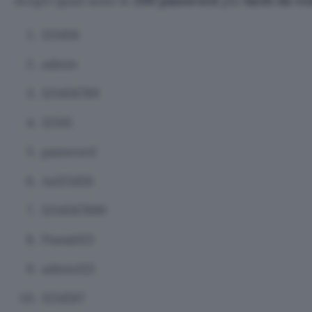
Scopri quali sono le
200 password
più
facili da vi
123456
admin
123456789
12345
password
Aa123456
1234567890
Pass@123
admin123
1234567