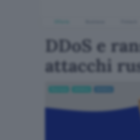
Offerte
Business
Fintech
DDoS e ran
attacchi ru
Sicurezza
Antivirus
Antivirus