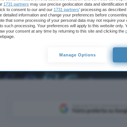
ur
1731 partners
may use precise geolocation data and identification 
ick to consent to our and our
1731 partners
’ processing as described 
detailed information and change your preferences before consenting
te that some processing of your personal data may not require your 
t to such processing. Your preferences will apply to this website only
aw your consent at any time by returning to this site and clicking the
webpage.
Manage Options
olare al mondo e se anche tu ne usi una sappi che puoi cr
Aggiungi Punto Informatico 
Fonte preferita su Goog