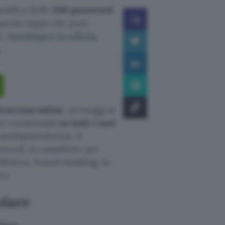
ssifica delle
200 password
queste sappi che puoi
i,
NordPass è in offerta
.
icurezza online
, proteggi le
tue credenziali
su tutti i tuoi
 multipiattaforma, il
sword, la cassaforte per
ffettiva, l’email masking, la
ro.
olare