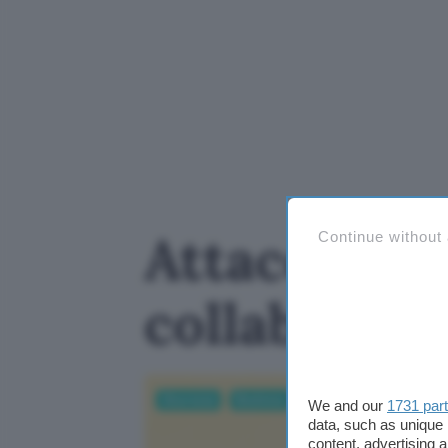
Attacco co
Continue without
collaborazi
Sicurezza
Business
AI
We and our
1731 par
data, such as unique 
content, advertising