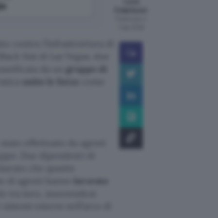
Luca
le
Colantuoni
Pubblicato il
7 ago 2026
o contro l’infrastruttura di
Black Hat di Las Vegas, due
pianificata da un
gruppo di
ratica
unito le forze
come
stato effettuato da agenti
uppo. Due dipendenti di
hiarato che quanto
am di agenti hanno
lavorato
ole tra loro, muovendosi
 sistemi esterni nell’arco di