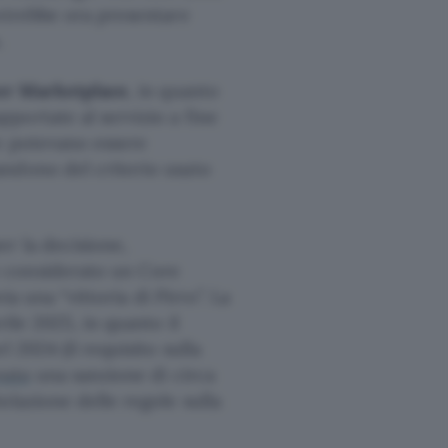
potrebbe ora presentare
.
per Marketplace
, in quanto
portate al servizio a fine
e potevano essere
andono del criterio usato
r la decisione,
 considerato un Core
ia una “vittoria di Pirro”. La
ile 2025, in quanto il
 2024 (il requisito sulla
vuto
una sanzione di circa
olazione delle regole sulla