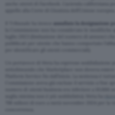
anche utenti di Facebook. L’azienda californiana 
appello alla Corte di Giustizia dell’Unione europea
Il Tribunale ha invece
annullato la designazione 
la Commissione non ha considerato le modifiche ap
luglio 2023 (limitazione del numero di annunci ch
pubblicati per utente che hanno comportato l’abb
per identificare gli utenti commerciali).
Un portavoce di Meta ha espresso soddisfazione pe
sottolineando che Marketplace non doveva essere
Platform Service fin dall’inizio. La sentenza è tuttav
Commissione aveva già escluso il servizio a fine apr
numero di utenti business era inferiore a 10.000 nel
soglia minima non è più soddisfatto). Meta ha
rice
798 milioni di euro a metà novembre 2024 per la vi
concorrenza.