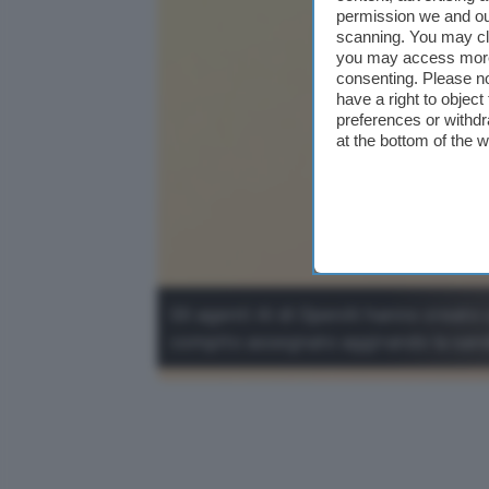
permission we and o
scanning. You may cl
you may access more 
consenting. Please no
have a right to objec
preferences or withdr
at the bottom of the 
Gli agenti AI di OpenAI hanno creato 
compito assegnato aggirando la san