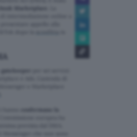
Markets Act (DMA). È stata
ebook Marketplace
. La
 di intermediazione online a
 presentare appello alla
ikTok dopo la
sconfitta
in
MA
e
gatekeeper
per sei servizi:
place e Ads. L’azienda di
 Messenger e Marketplace
3
.
ici hanno
confermano la
a Commissione europea ha
minima prevista dal DMA.
 di Messenger che non sono