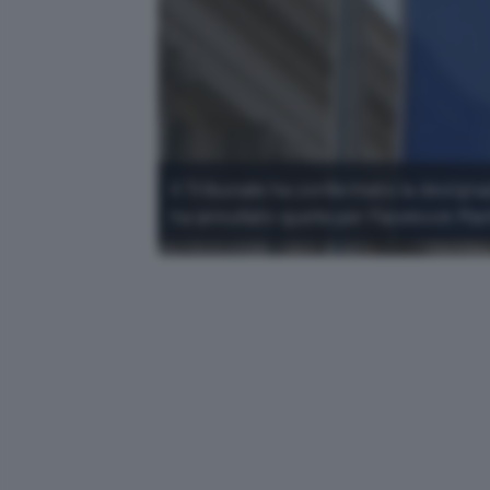
Il Tribunale ha confermato la desig
ha annullato quella per Facebook Mar