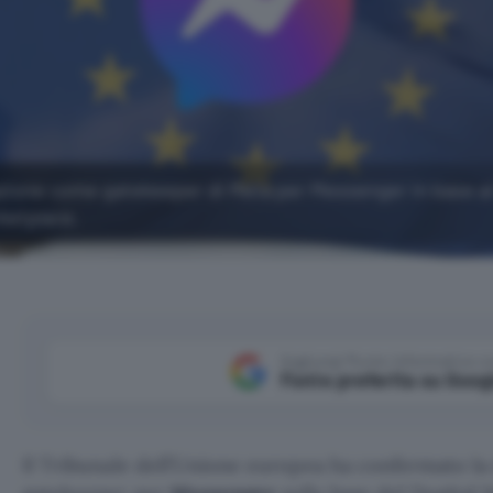
nazione come gatekeeper di Meta per Messenger in base a
ketplace.
Aggiungi Punto Informatico 
Fonte preferita su Goog
Il Tribunale dell’Unione europea ha confermato la