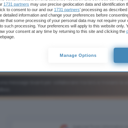
ur
1731 partners
may use precise geolocation data and identification 
ick to consent to our and our
1731 partners
’ processing as described 
detailed information and change your preferences before consenting
te that some processing of your personal data may not require your 
t to such processing. Your preferences will apply to this website only
aw your consent at any time by returning to this site and clicking the
webpage.
Manage Options
una message board per collaborare tra loro e trovare la s
dbox.
Aggiungi Punto Informatico 