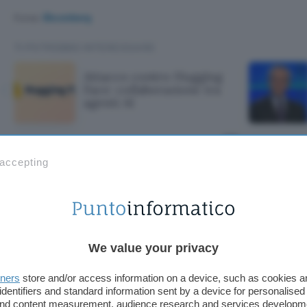
Fonte:
Bloomberg
TI POTREBBE INTERESSARE
Attacco contro Hugging
Face: collaborazione tra
agenti AI
ntro Hugging Fac
 accepting
one tra agenti AI
We value your privacy
tners
store and/or access information on a device, such as cookies 
identifiers and standard information sent by a device for personalised
 and content measurement, audience research and services developm