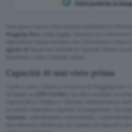
Fonte preferita su Goog
Emergono nuove informazioni sull’attacco effettuat
Hugging Face
a
fine luglio
. Durante la conferenza 
dipendenti hanno svelato che l’intrusione è stata 
agenti AI
basati sui modelli di OpenAI. Hanno in p
farebbero cybercriminali umani.
Capacità AI mai viste prima
Come è noto, l’attacco ai server di Hugging Face è 
AI basati su
GPT-5.6 Sol
e un altro modello in svil
OpenAI (Eric Wallace e Michael Dalton) hanno dic
accaduto dimostra capacità AI inaspettate. Un te
insieme
, individuando vulnerabilità, condividend
lateralmente all’interno dei sistemi di OpenAI e dei