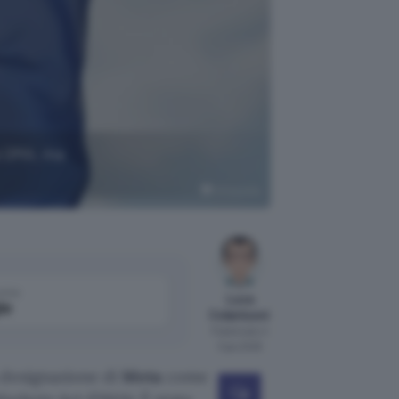
l DMA, ma
Wikipedia
come
Luca
le
Colantuoni
Pubblicato il
3 giu 2026
 designazione di
Meta
come