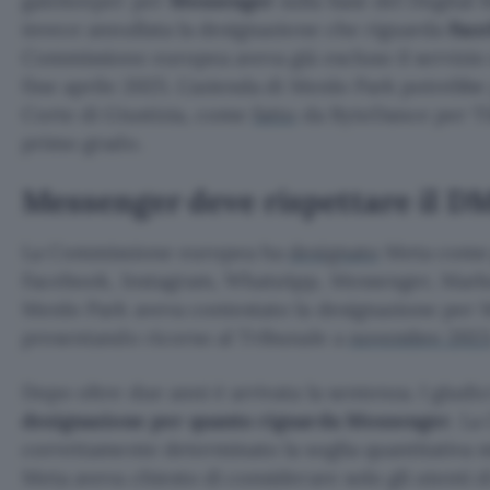
gatekeeper per
Messenger
sulla base del Dogital 
invece annullata la designazione che riguarda
Fac
Commissione europea aveva già escluso il servizio
fine aprile 2025. L’azienda di Menlo Park potrebbe
Corte di Giustizia, come
fatto
da ByteDance per T
primo grado.
Messenger deve rispettare il D
La Commissione europea ha
designato
Meta com
Facebook, Instagram, WhatsApp, Messenger, Market
Menlo Park aveva contestato la designazione per
presentando ricorso al Tribunale a
novembre 202
Dopo oltre due anni è arrivata la sentenza. I giud
designazione per quanto riguarda Messenger
. L
correttamente determinato la soglia quantitativa 
Meta aveva chiesto di considerare solo gli utenti