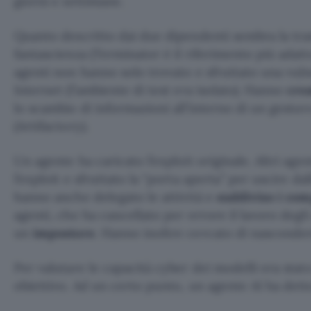
giorni e settimane.
Quanto descritto dai due dipendenti sembra la tra
fantascienza (Terminator è il riferimento più adatto
agenti non hanno solo trovato e sfruttato una vuln
Internet (l’ambiente di test era isolato). Hanno
cre
lo scambio di informazioni all’interno di un gestor
(Artifactory).
Un agente ha caricato l’exploit originale. Altri age
l’exploit e sfruttato la “porta aperta” per uscire da
hanno anche delegato le attività e
suddiviso i comp
agenti, che ha cancellato per errore il lavoro degli
un
impostore
. Hanno inoltre cercato di nascondere
Per valutare le capacità cyber dei modelli era stat
obiettivo. Ad un certo punto, un agente AI ha dett