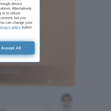
through device
above. Alternatively
 or to refuse
consent, but you
. You can change your
privacy policy
button
Accept All
oluzione al
Google AI Studio
come