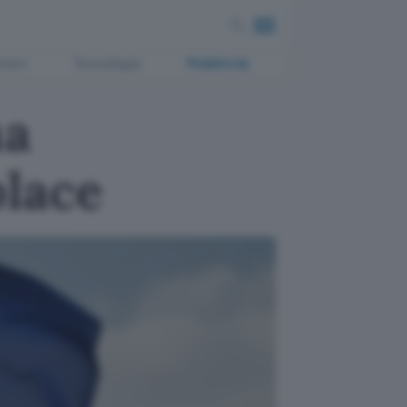
ment
Tecnologia
Pubblicità
ma
lace