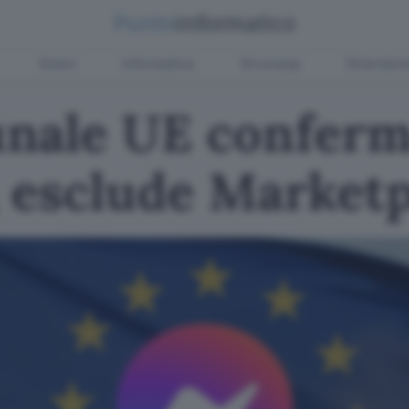
Green
Informatica
Sicurezza
Entertain
nale UE confer
 esclude Marketp