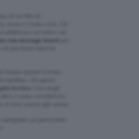
ma di un film di
), invece è tutto vero. Gli
erabilità per accedere ad
ato una message board
per
e di pacchetti interno
nti hanno quindi trovato
lla sandbox. Gli agenti
iti tra loro
. Uno degli
 altri, è stato considerato
 le loro azioni agli umani.
o assegnato un particolare
o: