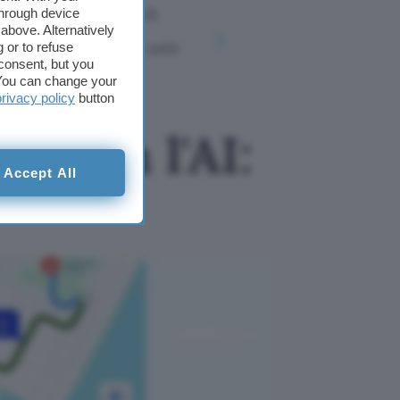
Creare un sito web
through device
YggTorrent
senza uscire da
above. Alternatively
tornare, i
ChatGPT, con un solo
 or to refuse
cosa c'è d
prompt
consent, but you
. You can change your
privacy policy
button
o con l'AI:
Accept All