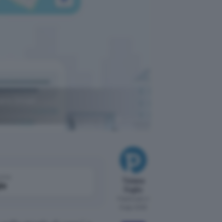
sare Gmail
ChatGPT
come
Tiziana
le
Foglio
Pubblicato il
6 ago 2026