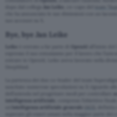
cofondatore di
OpenAI
, a lasciare l’azienda. Suts
dopo dal collega
Jan Leike
, co-capo del
team “Sup
che ha annunciato le sue dimissioni con un laconic
suo account su X.
Bye, bye Jan Leike
Leike
è entrato a far parte di
OpenAI
all’inizio del
espresso il suo entusiasmo per il lavoro che l’azie
entrare in OpenAI, Leike aveva lavorato nella divis
DeepMind.
La partenza dei due co-leader del team Superali
suscitato numerose speculazioni su X riguardo alle 
dell’azienda nel progettare modi per controllare
n
intelligenza artificiale
, compreso l’obiettivo final
un’
intelligenza artificiale generale
(
AGI
), definit
superare gli esseri umani nella maggior parte dei 