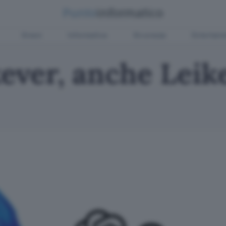
Green
Informatica
Sicurezza
Entertain
ver, anche Leike