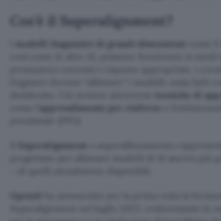
Cos’è il Superalignment?
I
modelli linguistici di grandi dimensioni
come il
così come le altre AI, possono funzionare in modi 
prestazioni coerenti e risposte appropriate, i crea
Engineer devono “allineare” i modelli, ossia farli
desiderato. Ciò avviene attraverso
tecniche di ap
come l’
apprendimento per rinforzo
e l’ottimizzazi
prossimale (PPO).
Il
Superalignment
o superallineamento rappresent
progettato per allineare modelli di AI ancora più 
– di quelli attualmente disponibili.
OpenAI
ha annunciato per la prima volta la formaz
Superalignment nel luglio 2023, evidenziando la ne