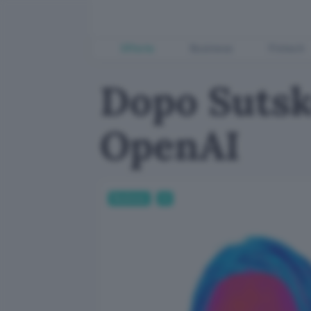
Offerte
Business
Fintech
Dopo Sutske
OpenAI
Business
AI