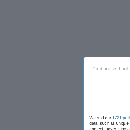
Continue without
We and our
1731 par
data, such as unique 
content, advertising