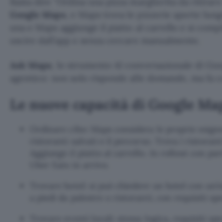
Basta dire
Ordina una pizza margherita da ritirare 
Google
Maps
, e Maps trova le pizzerie aperte lung
una e Maps aggiunge il piatto al carrello e si compl
uscire dall’app e senza cercare manualmente.
Ask Maps
, lo strumento AI conversazionale di Go
agentico: non solo risponde alle domande, ma fa c
Le nuove capacità di Google Ma
Ordinare cibo: Maps considera le proprie esigenz
ristoranti salvati e il percorso. Trova i ristorant
Aggiunge il piatto al carrello. In rollout con p
Uber Eats in arrivo.
Trovare hotel: si può chiedere un hotel con un’e
a piedi da palestre o ristoranti, con requisiti spe
Trovare eventi locali: stessa logica, requisiti spe