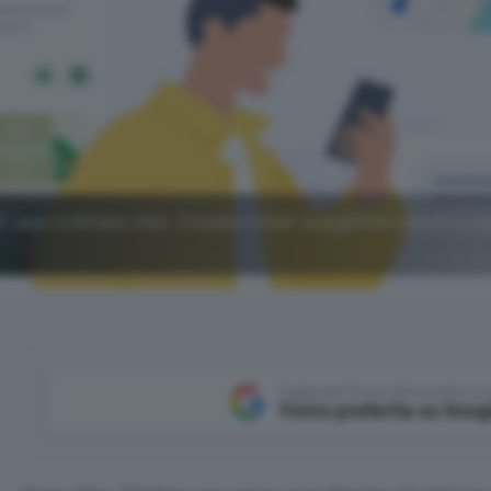
, può ordinare cibo, trovare hotel, suggerire eventi e u
Aggiungi Punto Informatico 
Fonte preferita su Goog