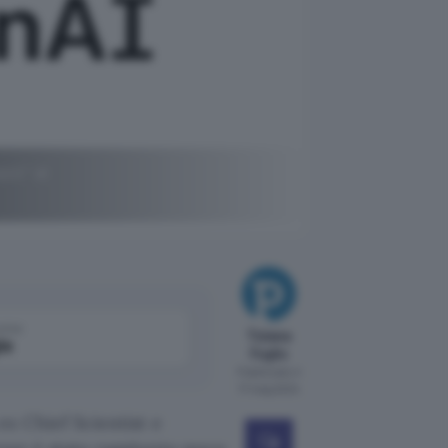
ent" di
come
Tiziana
le
Foglio
Pubblicato il
17 mag 2024
 ex Chief Scientist e