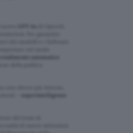
 nuovo
GPT-4o
di OpenAI,
misteriosi. Per garantire
tori dei modelli e i Software
 comportare nel modo
prendimento automatico
one della politica
a uno sforzo più intenso,
potenti –
superintelligenze
ione del team di
cessità di nuove istituzioni