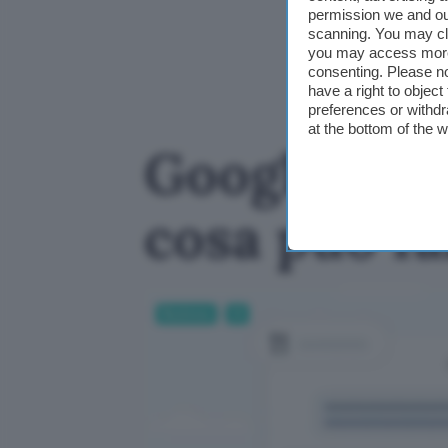
permission we and o
scanning. You may cl
you may access more 
consenting. Please no
have a right to objec
preferences or withdr
at the bottom of the 
Google Maps
cosa può f
Business
AI