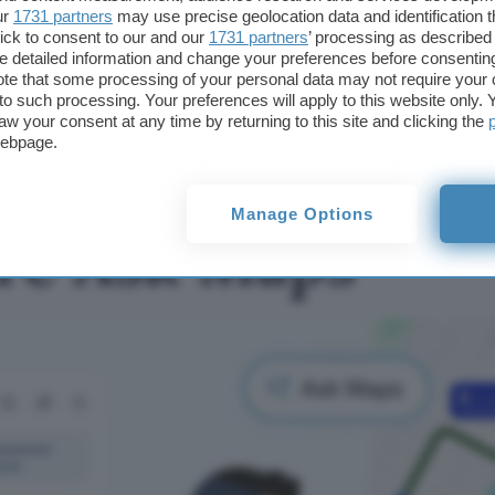
ur
1731 partners
may use precise geolocation data and identification 
Google Maps ora ordina
ick to consent to our and our
1731 partners
’ processing as described 
il cibo con l'AI: cosa può
detailed information and change your preferences before consenting
fare Ask Maps
te that some processing of your personal data may not require your 
t to such processing. Your preferences will apply to this website only
aw your consent at any time by returning to this site and clicking the
webpage.
 ora ordina il cib
Manage Options
are Ask Maps