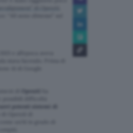
kever è stato raggiunto poco
eralignment” di OpenAI
,
o: “
Mi sono dimesso
” sul
 2021 e all’epoca aveva
nda stava facendo. Prima di
ione AI di Google
gnment di
OpenAI
ha
possibili difficoltà
uovi potenti sistemi di
e di OpenAI di
a come un’AI in grado di
compiti.