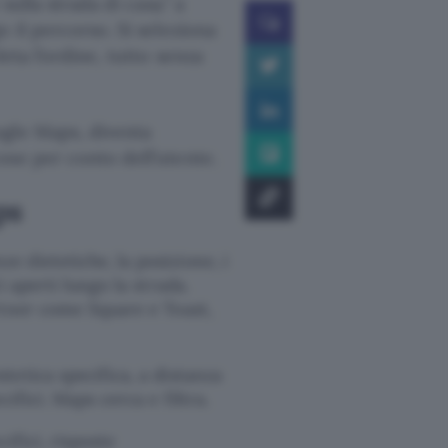
sulla strada di casa.
a
o il percorso. Si seleziona
eta l’ordine, tutto senza
ogle Maps, diventa
ose per conto dell’utente.
ps
e dietetiche, la posizione, i
i aperti lungo la strada.
artner come Square e Toast,
stetica specifica, a distanza
cifici. Maps cerca e filtra.
cifici, risposte