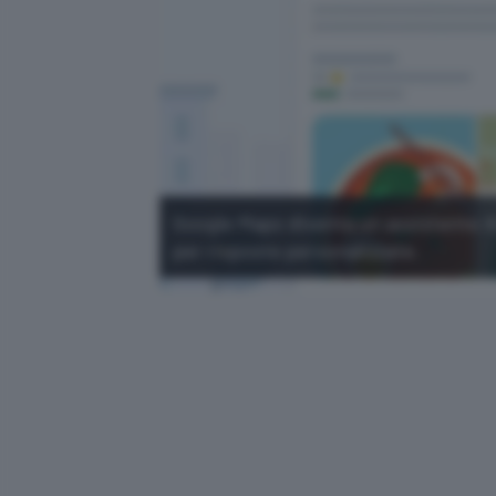
Google Maps diventa un assistente AI
per risposte personalizzate.