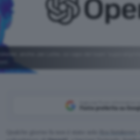
utskever, anche Jan Leike, co-capo del team "superalignm
oni.
Aggiungi Punto Informatico 
Fonte preferita su Goog
Qualche giorno fa non è stato solo
Ilya Sutskever
,