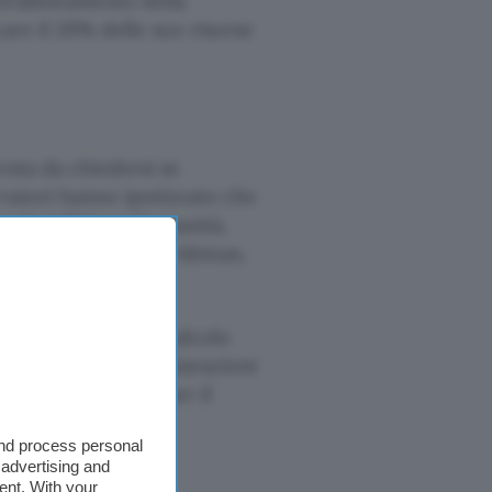
ll’allineamento della
care il 20% delle sue risorse
esta da chiedersi se
rvatori hanno ipotizzato che
ali dell’AI per l’umanità,
atore delegato Sam Altman,
ne delle risorse di calcolo
ra rilasciato dichiarazioni
 loro implicazioni per il
and process personal
 advertising and
ent. With your