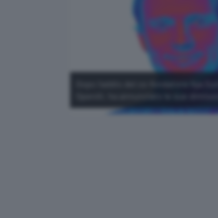
Dopo l'addio del co-fondatore Ilya S
OpenAI, ha annunciato le sue dimissi