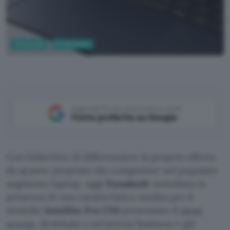
Tecnologia
PC Hardware
Aggiungi Punto Informatico come
Fonte preferita su Google
Con l’obiettivo di differenziare la propria offerta
da quanto proposto dai competitor nel popolato
segmento laptop, oggi
Dynabook
sottolinea la
presenza di una caratteristica inedita per il
modello
Satellite Pro C50
presentato il
mese
scorso
, destinato a un’utenza business e già