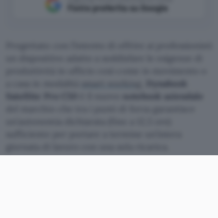
Fonte preferita su Google
Progettato con l’intento di offrire ai professionisti
un dispositivo adatto a soddisfare le esigenze di
produttività in ufficio così come in movimento o
a casa in modalità
smart working
,
Dynabook
Satellite Pro C50
è il nuovo
notebook aziendale
del marchio che tra i punti di forza garantisce
un’autonomia dichiarata (fino a 12,5 ore)
sufficiente per portare a termine un’intera
giornata di lavoro con una sola ricarica.
Il nuovo Dynabook Satellite Pro
C50
La scheda delle
specifiche tecniche
offre un