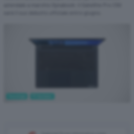
aziendale a marchio Dynabook: il Satellite Pro C50
sarà il suo debutto ufficiale entro giugno.
Tecnologia
PC Hardware
Aggiungi Punto Informatico come