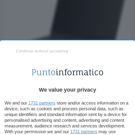
Continue without accepting
A livello di
specifiche tecniche
il nuovo
We value your privacy
Dynabook Satellite Pro C50 offre un display LCD
da 15,6 pollici con risoluzione Full HD, processori
We and our
1731 partners
store and/or access information on a
Intel Core, 8 GB di RAM DDR4, unità SSD da
device, such as cookies and process personal data, such as
diversi tagli per lo storage, due porte USB 3.0
unique identifiers and standard information sent by a device for
personalised advertising and content, advertising and content
Type-A, lettore di schede microSD, WiFi,
measurement, audience research and services development.
Bluetooth 4.2, uscita video HDMI full size,
With your permission we and our
1731 partners
may use