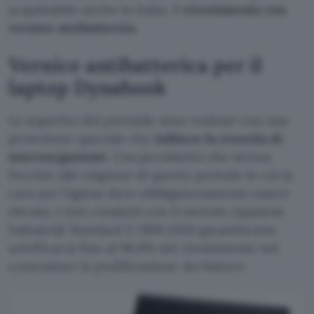
acquistabile anche in Italia: il
rivestimento con
vernice antibatterica
.
Vernice antibatterica per il
laptop Dynabook
Le superfici del portatile sono trattate con una
protezione speciale che
inibisce la crescita di
microorganismi
. Una peculiarità che strizza
l’occhio alle esigenze di questo periodo in cui la
cura per l’igiene deve obbligatoriamente essere
elevata. I test condotti con il metodo Japanese
Industrial Standard Z 2801:2010 garantiscono
un’efficacia fino al 99,9% del rivestimento nel
contrastare la proliferazione dei batteri.