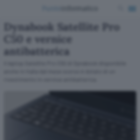
Dynabook Satellite Pro
C50 e vernice
antibatterica
Il laptop Satellite Pro C50 di Dynabook disponibile
anche in Italia dal mese scorso è dotato di un
rivestimento in vernice antibatterica.