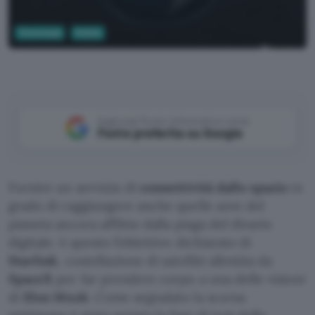
Tecnologia
Mobile
Starlink
Aggiungi Punto Informatico come
Fonte preferita su Google
Fornire un servizio di
connettività dallo spazio
in
grado di raggiungere anche quelle aree del
pianeta ancora afflitte dalla piaga del divario
digitale: è questo l’obiettivo dichiarato di
Starlink
, costellazione di satelliti allestita da
SpaceX
per far prendere corpo a una delle visioni
di
Elon Musk
. Come segnalato la scorsa