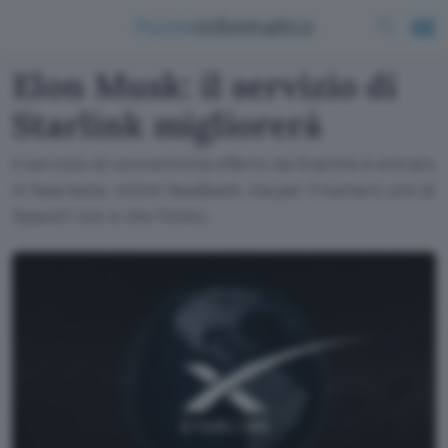
Elon Musk: il servizio di
Starlink migliorerà
Il servizio di connettività offerto da Starlink è entrato
in fase beta: ottimi feedback, ma per il numero uno di
SpaceX non è che l'inizio.