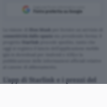
Aggiungi Punto Informatico come
Fonte preferita su Google
La visione di
Elon Musk
per fornire un servizio di
connettività dallo spazio
sta prendendo forma: il
progetto
Starlink
procede spedito, tanto che
oggi si registra il lancio dell’applicazione mobile
(già in download per Android e iOS) e la
pubblicazione delle informazioni ufficiali relative
al canone di abbonamento.
L’app di Starlink e i prezzi del
servizio di Elon Musk
Il software (di seguito un paio di screenshot)
tornerà utile per gestire la connessione, ma