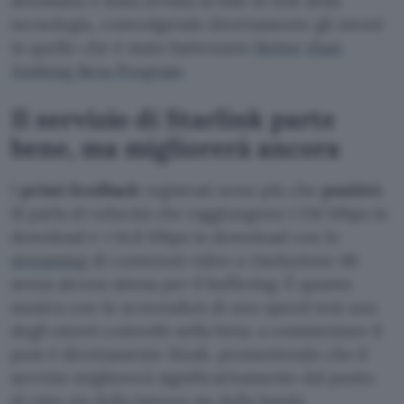
settimana è stata avviata la fase di test della
tecnologia, coinvolgendo direttamente gli utenti
in quello che è stato battezzato
Better than
Nothing Beta Program
.
Il servizio di Starlink parte
bene, ma migliorerà ancora
I
primi feedback
registrati sono più che
positivi
.
Si parla di velocità che raggiungono i 134 Mbps in
download e i 14,8 Mbps in download con lo
streaming
di contenuti video a risoluzione 4K
senza alcuna attesa per il buffering. È quanto
mostra con lo screenshot di uno speed test uno
degli utenti coinvolti nella beta: a commentare il
post è direttamente Musk, promettendo che il
servizio migliorerà significativamente dal punto
di vista sia della latenza sia della banda