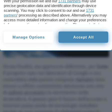
With your permission we and our
1731 partners
may use
precise geolocation data and identification through device
scanning. You may click to consent to our and our
1731
partners
’ processing as described above. Alternatively you may
access more detailed information and change your preferences
before consenting or to refuse consenting. Please note that
some processing of your personal data may not require your
consent, but you have a right to object to such processing. Your
Manage Options
Accept All
preferences will apply to this website only. You can change
your preferences or withdraw your consent at any time by
returning to this site and clicking the
privacy policy
button at the
bottom of the webpage.
Stessa finalità, ma approccio differente, per
Loon
.
Il progetto nato nei laboratori di Google e ora
controllato dalla parent company
Alphabet
mira
invece a offrire connettività attraverso una rete
di
palloni aerostatici
in movimento nella
stratosfera. A quanto pare il futuro dell’accesso a
Internet passa anche da tecnologie installate
decine se non centinaia di chilometri sopra le