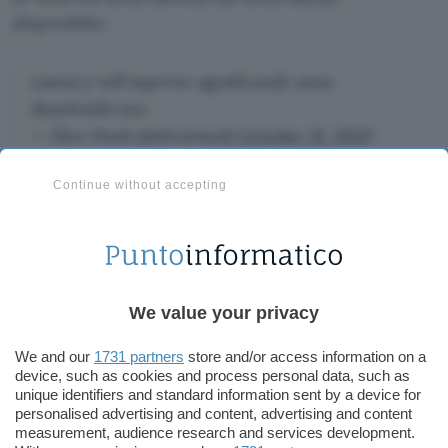
disponibile.
Latency will improve significantly soon.
Bandwidth too.
— Elon Musk (@elonmusk)
October 31, 2020
Continue without accepting
Ricordiamo che per partecipare al momento è
necessario sottoscrivere un
abbonamento
mensile da 99 dollari
e acquistare
un’
apparecchiatura da 499 dollari
. Ad oggi
Starlink è accessibile solo negli Stati Uniti e in
We value your privacy
Canada, ma con il lancio di altri satelliti la
copertura verrà progressivamente estesa.
We and our
1731 partners
store and/or access information on a
device, such as cookies and process personal data, such as
unique identifiers and standard information sent by a device for
personalised advertising and content, advertising and content
measurement, audience research and services development.