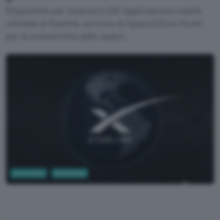
Disponibile per Android e iOS l'applicazione mobile
ufficiale di Starlink, servizio di SpaceX (Elon Musk)
per la connettività dallo spazio.
Informatica
Banda larga
Starlink