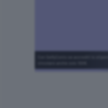
Con SelfyConto se accrediti lo stipen
vincolare anche solo 100€.