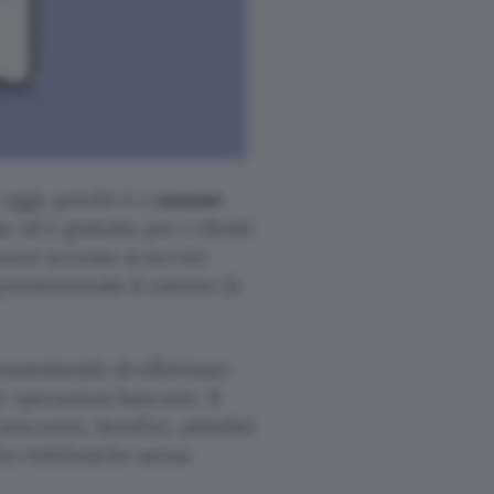
 oggi, poiché è a
canone
e ed è gratuito per i clienti
vere accesso ai servizi
 promozionale il canone di
consentendo di effettuare
 operazioni bancarie. Il
 area euro, bonifici, addebiti
he telefoniche senza