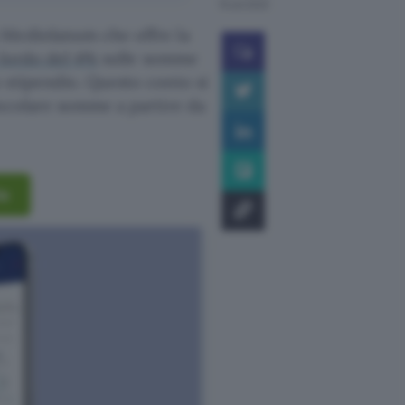
15 set 2023
 Mediolanum che offre la
 lordo del 4%
sulle somme
 stipendio. Questo conto si
ncolare somme a partire da
to