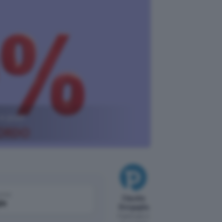
 e puoi
come
Claudia
le
Sinigaglia
Pubblicato il