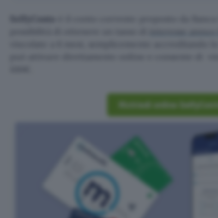
SelfyConto
è il conto corrente proposto da Banca
possibilità di ottenere un tasso di
interesse annuo
vincolate a 6 mesi, semplicemente accreditando lo
può attivare direttamente online e consente di vi
100€.
Richiedi online SelfyCon