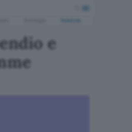
ment
Tecnologia
Pubblicità
pendio e
omme