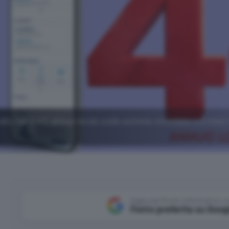
dio hai il 4% annuo lordo sulle somme vincolate a 6 mesi
Aggiungi Punto Informatico 
Fonte preferita su Goog