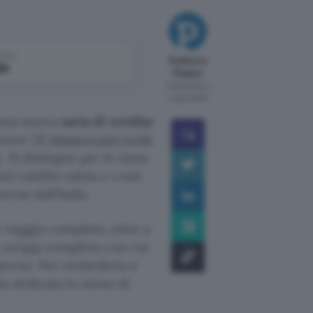
come
Federico
le
Pisanu
Pubblicato il
5 ago 2026
e una nuova
carta di credito
utare
TF Mastercard Gold,
k
. Si distingue per le tante
sul cambio valuta e costi
erso dall’Italia.
 viaggio completa, oltre a
 e un’app completa con cui
iorno. Per richiederla è
na dedicata in meno di