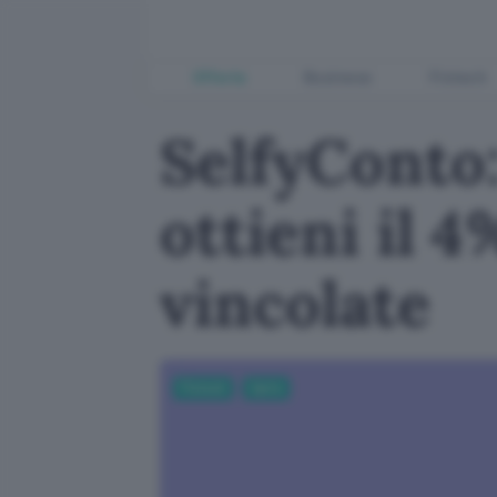
Offerte
Business
Fintech
SelfyConto:
ottieni il
vincolate
Fintech
Carte