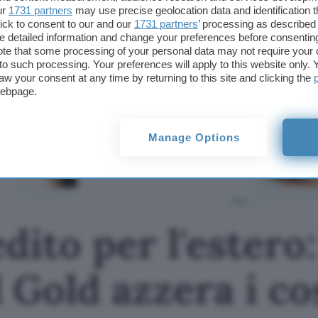
ur
1731 partners
may use precise geolocation data and identification 
Per conoscere l’offerta completa di SelfyConto cli
ick to consent to our and our
1731 partners
’ processing as described 
detailed information and change your preferences before consenting
te that some processing of your personal data may not require your 
Questo articolo contiene link di affiliazione: acquisti o ordini e
t to such processing. Your preferences will apply to this website only
permetteranno al nostro sito di ricevere una commissione ne
aw your consent at any time by returning to this site and clicking the
offerte potrebbero subire variazioni di prezzo dopo la pubbli
webpage.
TI POTREBBE INTERESSARE
Carta di credito per
Manage Options
l'estero: TF Mastercard
Gold azzera i costi
dito per l'estero
Gold azzera i co