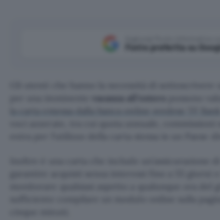
Aggiungi Punto Informatico 
Fonte preferita su Goog
Gli utenti che hanno la necessità di sottoscriver
per una imminente
vacanza all’estero
possono val
la carta emessa dalla banca online svedese TF Ban
voci azzerate, tra cui quota annuale, commissioni 
extra per l’utilizzo della carta stessa in un Paese div
Inoltre è una carta che include un’assicurazione di
garantire acquisti senza interessi fino a 55 giorni
monitorare qualsiasi aspetto a qualunque ora del g
sufficiente compilare un modulo online sulla pagi
cinque minuti.