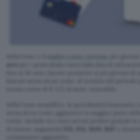
SelfyConto è il
miglior conto corrente
per giovani
zero
per i primi dodici mesi dalla data di attivazion
fino ai 30 anni. Questo permette ai più giovani di a
bancari senza alcun costo. Al termine del periodo
tenuta conto di € 3,75 al mese, azzerabile.
SelfyConto semplifica la quotidianità finanziaria 
senza alcun costo aggiuntivo la maggior parte delle
conto include tra i suoi servizi prelievi gratuiti in
di utenze, pagamenti
F23, F24, MAV, RAV
e ricaric
commissioni aggiuntive.