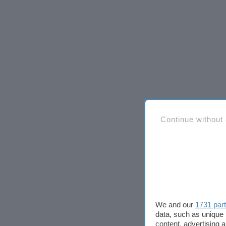
Continue without
We and our
1731 par
data, such as unique 
content, advertising