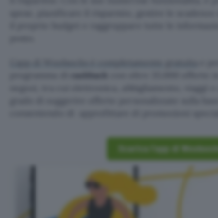
il risparmio. Con le sue numerose funzionalità, è p
spese, pianificare il risparmio, gestire le scadenz
il proprio budget e raggruppare tutte le informazi
posto.
L’app di Woolsocks è completamente gratuita
e pe
programma di
cashback
con oltre 35.000 offerte i
negozi, tra cui elettronica, abbigliamento, viaggi e 
grado di suggerire offerte personalizzate sulla base 
consentendo di approfittare di promozioni special
Scarica l’app di Woolsoc