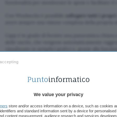
funzionalità per monitorare le spese e facilitare il 
Con Woolsocks è possibile
collegare tutti i propri
avere sempre una visione completa della propria si
L’app è in grado di fornire una panoramica chiara 
delle uscite, che vengono automaticamente raggru
visualizzate in semplici grafici e, grazie alla funzi
Socks,
Woolsocks consente di creare dei salvadanai
 accepting
mettere da parte le somme che si desidera risparm
Woolsoks permette anche di monitorare facilmente
con la possibilità di cancellare con un click gli abb
We value your privacy
Infine, con Woolsocks è possibile effettuare donazi
beneficienza, impostando donazioni automatiche p
tners
store and/or access information on a device, such as cookies 
con il cashback sugli acquisti.
identifiers and standard information sent by a device for personalised
 and content measurement, audience research and services developm