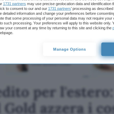
ur
1731 partners
may use precise geolocation data and identification 
L’app di Woolsocks è disponibile sia per dispositi
ick to consent to our and our
1731 partners
’ processing as described 
conoscere l’offerta completa e scaricare l’app clicc
detailed information and change your preferences before consenting
te that some processing of your personal data may not require your 
t to such processing. Your preferences will apply to this website only
Questo articolo contiene link di affiliazione: acquisti o ordini e
permetteranno al nostro sito di ricevere una commissione ne
aw your consent at any time by returning to this site and clicking the
offerte potrebbero subire variazioni di prezzo dopo la pubbli
webpage.
TI POTREBBE INTERESSARE
Manage Options
Carta di credito per
l'estero: TF Mastercard
Gold azzera i costi
dito per l'estero
Gold azzera i co