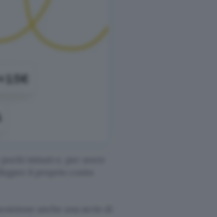
 pochi minuti e, per avere
llegare il proprio conto
posizione anche una serie di