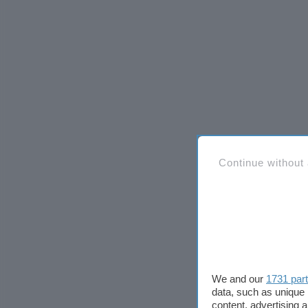
Continue without
We and our
1731 par
data, such as unique 
content, advertising