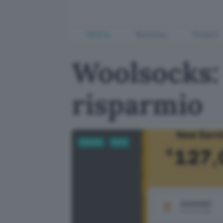
Offerte
Business
Fintech
Woolsocks: 
risparmio
Fintech
Conti