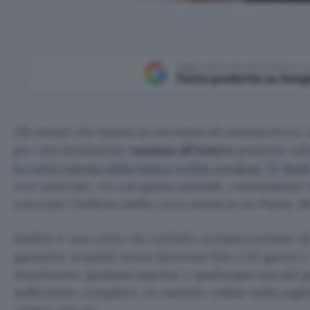
Aggiungi Punto Informatico 
Fonte preferita su Goog
Gli utenti che hanno la necessità di sottoscriver
per una imminente
vacanza all’estero
possono val
la carta emessa dalla banca online svedese TF Ban
voci azzerate, tra cui quota annuale, commissioni 
extra per l’utilizzo della carta stessa in un Paese div
Inoltre è una carta che include un’assicurazione di
garantire acquisti senza interessi fino a 55 giorni
monitorare qualsiasi aspetto a qualunque ora del g
sufficiente compilare un modulo online sulla pagi