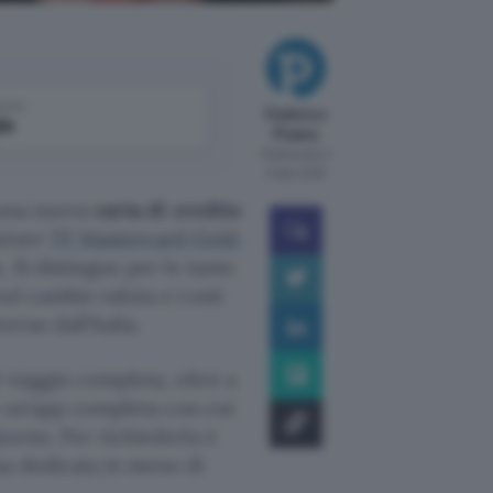
come
Federico
le
Pisanu
Pubblicato il
5 ago 2026
e una nuova
carta di credito
utare
TF Mastercard Gold,
k
. Si distingue per le tante
sul cambio valuta e costi
erso dall’Italia.
 viaggio completa, oltre a
 e un’app completa con cui
iorno. Per richiederla è
na dedicata in meno di