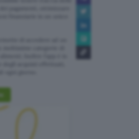
ossibile tenere traccia delle
e dei pagamenti, ottimizzare
oni finanziarie in un unico
rmette di accedere ad un
n moltissime categorie di
alimenti. Inoltre l’app è in
degli acquisti effettuati,
i ogni giorno.
ks