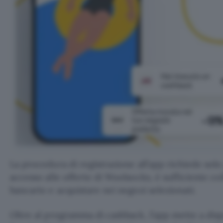
La procedura di registrazione all’app richiede solo
accesso alle offerte di Woolsocks, è sufficiente co
bancario e acquistare nei negozi selezionati.
Oltre al programma di cashback, l’app mette a dis