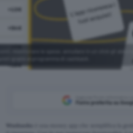
onti, monitorare le spese, annullare in un click gli abbo
cquisti grazie al programma di cashback.
Aggiungi Punto Informatico 
Fonte preferita su Goog
Woolsocks
è una money app che semplifica la gest