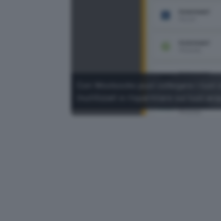
Con Woolsocks puoi collegare i tuoi c
inutilizzati e risparmiare sui tuoi a