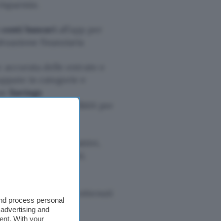
risparmio.
 conti bancari
all’app per
tuazione finanziaria
e accurata delle entrate e
ppate in categorie e
one
Savings
 digitali dotati di IBAN per
iare.
 gli abbonamenti attivi,
onamenti inutilizzati.
oni ad enti di
relevate dai fondi ottenuti
and process personal
 advertising and
ent. With your