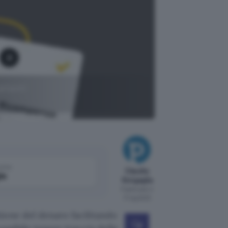
namenti
come
Claudia
le
Sinigaglia
Pubblicato il
17 lug 2023
ione del denaro facilitando