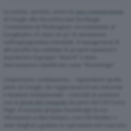
La notizia, asciutta, arriva da
una comunicazione
di Google alla
Securities and Exchange
Commission
di Washington: recentemente al
Googleplex c’è stato un po’ di movimento
nell’organigramma aziendale, il management di
alto profilo ha cambiato le proprie mansioni e
soprattutto il gruppo “Search” è stato
internamente classificato come “Knowledge”.
L’importante cambiamento – riguardante quella
parte di Google che rappresenta il suo interesse
e business fondamentali – coincide in sostanza
con la
presa del comando
da parte del CEO Larry
Page: il neonato gruppo Knowledge fa ora
riferimento a Alan Eustace, con Udi Manber e
Amit Singhal a guidare le operazioni nel concreto.