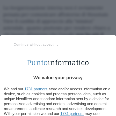
La riorganizzazione interna non è ovviamente
pensata per comunicare all’esterno di Mountain
View il cambio di approccio alla “mission”
aziendale, quanto piuttosto per rendere chiaro a
chi lavora all’interno che Google
non ha più il
solo compito di catalogare le informazioni
bensì
Continue without accepting
quello ulteriore di
favorirne la crescita e la
diffusione
.
Stando a quanto traspare all’esterno, a Singhal è
ora affidato il compito di curare l’aspetto
We value your privacy
tradizionale della ricerca sul web, incluso il
raffinamento degli algoritmi di ranking dei
We and our
1731 partners
store and/or access information on a
device, such as cookies and process personal data, such as
risultati. Per contro, Manber si incaricherà di
unique identifiers and standard information sent by a device for
approntare progetti di “arricchimento” delle
personalised advertising and content, advertising and content
informazioni presenti online come
Google Knol
.
measurement, audience research and services development.
With your permission we and our
1731 partners
may use