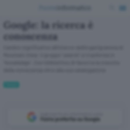
Google: la ricerca è
conoscenza
Cambio significativo all'interno dell'organigramma di
Mountain View: il gruppo "search" si trasforma in
"knowledge". Con l'obbiettivo di favorire la crescita
della conoscenza oltre alla sua catalogazione
Fintech
Aggiungi Punto Informatico come
Fonte preferita su Google