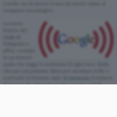
a molti, ma di sicuro ci sarà da metter mano al
comparto tecnologico.
La nuova
feature del
rivale
di
Wikipedia e
affini, consiste
in un motore
audio che legge il contenuto di ogni voce. Basta
cliccare sul pulsante
listen
per ascoltare il file o
scaricarlo in formato mp3.
Al momento
il numero
di knol audio presenti sul sito è pari a soli 10
articoli nella sola lingua inglese, ma va ricordato
che si tratta di un esperimento. Per il momento
Google sta testando il livello di gradimento da
parte degli utenti e in caso di riscontri più che