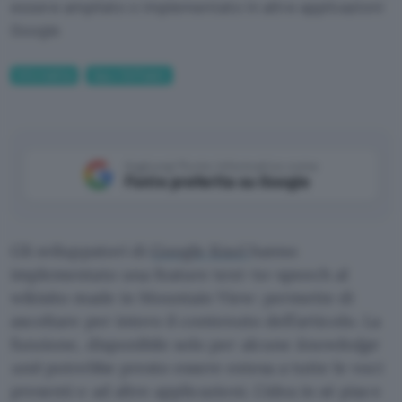
essere ampliato o implementato in altre applicazioni
Google
Informatica
App e Software
Aggiungi Punto Informatico come
Fonte preferita su Google
Gli sviluppatori di
Google Knol
hanno
implementato una feature text-to-speech al
wikisito made in Mountain View: permette di
ascoltare per intero il contenuto dell’articolo. La
funzione, disponibile solo per alcune
knowledge
unit
potrebbe presto essere estesa a tutte le voci
presenti e ad altre applicazioni. L’idea in sé piace