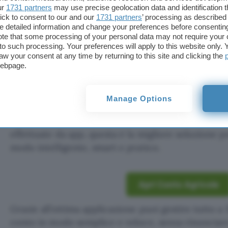
ur
1731 partners
may use precise geolocation data and identification 
ick to consent to our and our
1731 partners
’ processing as described 
detailed information and change your preferences before consenting
Aggiungi Punto Informatico 
te that some processing of your personal data may not require your 
Fonte preferita su Goog
t to such processing. Your preferences will apply to this website only
aw your consent at any time by returning to this site and clicking the
webpage.
Approfitta subito dell’ottima promozione se apri 
Africole
a
canone gratuito
online!
Per te fino a 65
Manage Options
Amazon
. Un’occasione unica da prendere al volo p
2,8 milioni di clienti, oltre 2 milioni di download e
effettuate da app, questa è la migliore soluzione pe
modo intelligente, smart e pratico.
Apri Conto Agricole
Grazie all’ottima applicazione puoi gestire tutto a 
conto in modo semplice e veloce, senza rinunciare