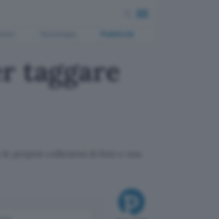
ment
Tecnologia
Pubblicità
r taggare
le proprie collezioni di foto e una
come