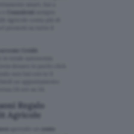
fettamente smart, hai a
o e
Consulenti
sempre
dit Agricole conta più di
ri presenti su tutto il
corrente Crédit
he in totale autonomia
invia denaro in pochi click.
ando non hai con te il
ichiedi un appuntamento
tenza 24 ore su 24.
uoni Regalo
t Agricole
azon
aprendo un
conto