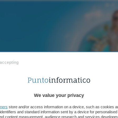
 accepting
gratuito, per te fino a 650€ in Buoni Regalo Amazon: app
We value your privacy
tners
store and/or access information on a device, such as cookies 
identifiers and standard information sent by a device for personalised
 and content measurement, audience research and services developm