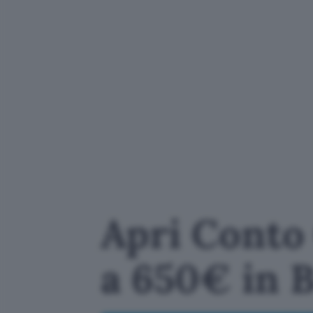
Apri Conto 
a 650€ in 