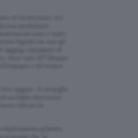
ttore di TechCrunch, si è
alcuna mirabolante
attaforma del noto e-tailer
retti digitali che solo gli
 tagging, valutazioni di
 etc. Sono tutti HIT (Human
dell’impegno e del tempo
e foto
taggate
. In dettaglio,
di un foglio elettronico
ssere utili per la
completamente gratuito.
zo
si scopre che “si