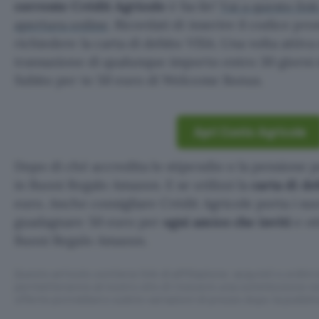
corrente Crédit Agricole
è facile!
Vai a questo link
apertura online
. Ricordati di inserire il codice pr
richiedere la carta di debito VISA. Una volta attiv
transazione di qualunque importo entro 30 giorni d
Subito per te 50 euro di Welcome Bonus.
Apri Conto Agricole
Dopo di ché accredita lo stipendio o la pensione p
in Buoni Regalo Amazon. E se utilizzi la
carta di d
euro. Anche consigliare Crédit Agricole porta i suo
guadagnare 50 euro per
ogni amico che inviti
e ot
Buoni Regalo Amazon.
Questo articolo contiene link di affiliazione: acquisti o ordini e
permetteranno al nostro sito di ricevere una commissione ne
offerte potrebbero subire variazioni di prezzo dopo la pubbli