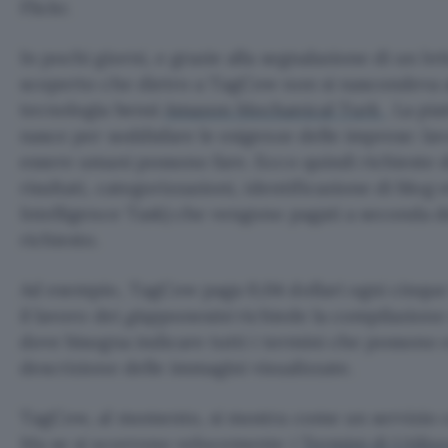
Flickr.
In pochi giorni, e grazie alla segnalazione di un le
scoperto che dietro a TagCow non si nascondeva 
tecnologia bensì
Amazon Mechanical Turk
. La pi
nasce per soddisfare le esigenze delle imprese: lavo
essere umani possono fare. Ecco quindi richieste di
risultati, categorizzazioni, identificazione di blog
Intelligence Task) che vengono pagati a seconda 
richiesto.
Ad esempio, TagCow paga 0,04 dollari ogni cinqu
il lavoro dei
giapponesini
richiede la compilazione 
dove bisogna indicare tutti i termini che possono e
descrizione delle immagini visualizzate.
TagCow, al momento, si mostra come un servizio 
Ma se si scorrono velocemente i
Termini di Utiliz