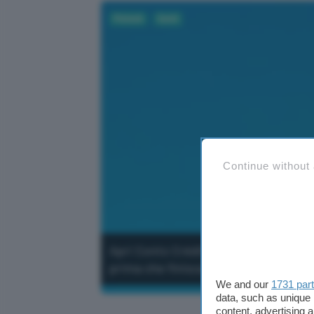
Fintech
Conti
Continue without
Apri Conto Crédit Agricole a canone 
prima che finisca la promozione.
We and our
1731 par
data, such as unique 
content, advertising