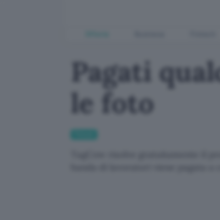
Offerte
Business
Fintech
Pagati qua
le foto
Fintech
TagCow risolve gratuitamente il pro
banda di lavoratori viene pagata a c