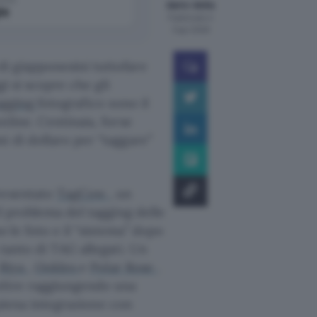
dario-delia
le
Pubblicato il
3 apr 2008
i giapponesini tuttofare
gi si scopre che gli
agging
fotografico sono il
nline. Centinaia, forse
i di dollaro per “taggare”
resentato
TagCow
, un
l problema del tagging delle
no
le foto e il “sistema” dopo
tanto di TAG allegati. Un
Riya
,
Ookles
e
Polar Rose
.
 oltre raggiungendo una
a piena integrazione con