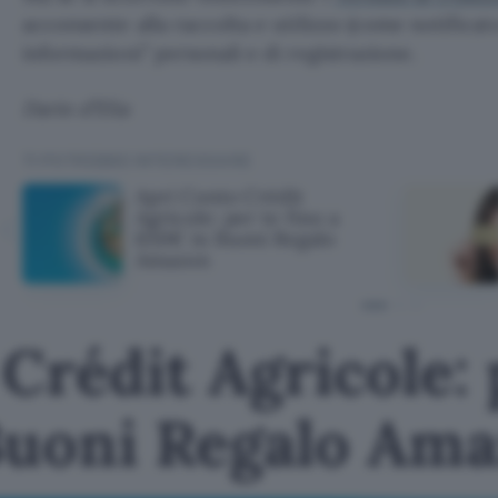
acconsente alla raccolta e utilizzo (come notificato
informazioni” personali e di registrazione.
Dario d’Elia
TI POTREBBE INTERESSARE
Apri Conto Crédit
Agricole: per te fino a
650€ in Buoni Regalo
Amazon
Crédit Agricole: 
Buoni Regalo Am