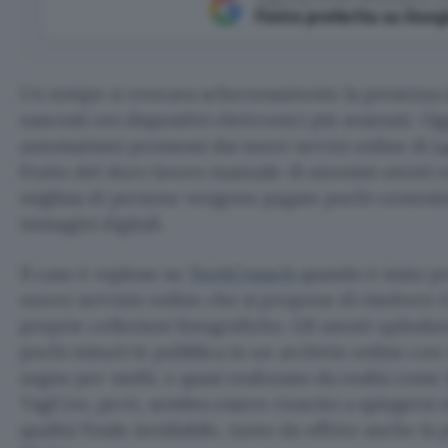
Fonte preferita su Goog
Un tempo si evocava scherzosamente la presenza d
nascosti nei dispositivi elettronici più avanzati. Og
automatismi promessi dai nuovi servizi online di
t
frutto del duro lavoro manuale di anonimi utenti o
migliaia di persone vengono pagate pochi centesim
immagini digitali.
Il caso è esploso su
TechCrunch
quando è stato p
nuovo servizio online che si propone di risolvere i
proprie collezioni fotografiche. Gli utenti
uploda
pochi minuti le pubblica in un archivio online con 
sogno per molti, e quasi realizzato da realtà come
TagCow, però, sembra essere riuscito a spingersi
qualità finale invidiabile, tanto da offrire anche l