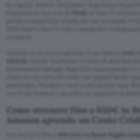
da ragazzi. Inoltre, nonostante la gestione sia per
disposizione una rete di
Filiali
su tutto il territori
pronti a supportarti in base alle tue necessità. Cré
1000 Filiali e oltre 12 mila Consulenti e Collaborato
territorio.
Fai tutto in sicurezza aprendo il tuo nuovo
conto 
Africole
adesso. Trasferisci il conto di altre banc
direttamente dall’app. Paga tutto senza pensieri e 
Carica la tua carta nel wallet per pagare anche qu
portafoglio. Monitora i tuoi conti quando vuoi. R
con il tuo Gestore o accedi a un supporto di assis
Come ottenere fino a 650€ in B
Amazon aprendo un Conto Crédi
Per ottenere fino a
650 euro in Buoni Regalo Am