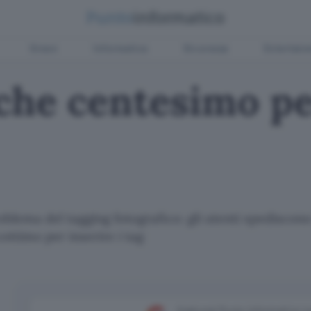
Green
Informatica
Sicurezza
Entertain
lche centesimo pe
blema del tagging fotografico: gli utenti spediscono 
ottimo per inserire i tag
Aggiungi Punto Informatico 