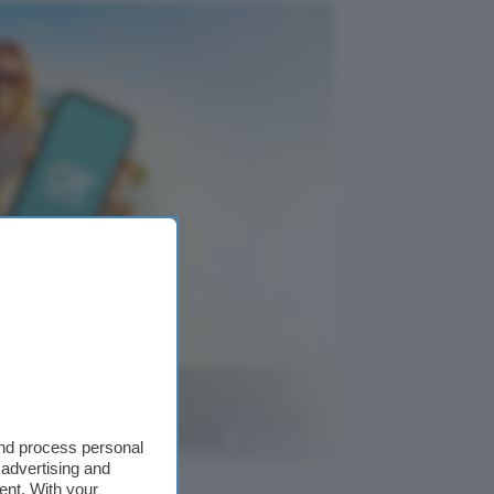
rofittane
Crédit Agricole
and process personal
 advertising and
ent. With your