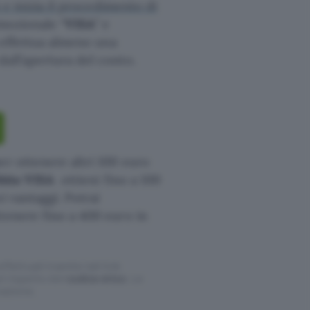
 e inizia il procedimento di
omozionale “
VISA
” e
a effettua almeno una
all’apertura del conto.
er ottenere altri 100 euro
ebito VISA
ottieni fino a 100
i vantaggi. Potrai
tenere fino a 400 euro in
ffettuati tramite tali link
l rispetto del
codice etico
. Le
cazione.