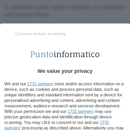
Le spedizioni sono rapide e gratuite in tutta Italia
con Amazon Prime.
Paola Carioti
Pubblicato il 5 feb 2025
Continue without accepting
TI POTREBBE INTERESSARE
Googlebook di ASUS,
JBL W
come sarà il primo
auric
We value your privacy
laptop con Aluminum OS
in of
We and our
1731 partners
store and/or access information on a
device, such as cookies and process personal data, such as
Googlebook di ASUS,
unique identifiers and standard information sent by a device for
personalised advertising and content, advertising and content
come sarà il primo laptop
measurement, audience research and services development.
With your permission we and our
1731 partners
may use
con Aluminum OS
precise geolocation data and identification through device
scanning. You may click to consent to our and our
1731
partners
’ processing as described above. Alternatively you may