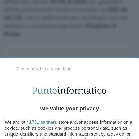
affiancato da ben
16 GB di RAM
per garantire
ottime prestazioni. Inoltre troviamo un
SSD da
512 GB
, che è sufficiente per archiviare ciò che
desideri, e il sistema operativo
Windows 11
Home
.
Continue without accepting
We value your privacy
We and our
1731 partners
store and/or access information on a
device, such as cookies and process personal data, such as
unique identifiers and standard information sent by a device for