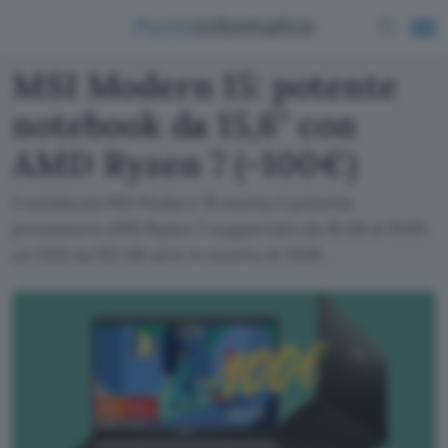
MSI Modern 15: potente
notebook da 15,6" con
AMD Ryzen 7 (-100€)
Il notebook MSI Modern 15 monta il potente
processore AMD Ryzen 7 supportato da 16 GB di RAM,
un SSD da 512 GB ed è in sconto di 100€.