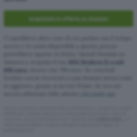
Acquistalo in offerta su Amazon
Ci sarebbero altre cose di cui parlare ma il tempo
scorre e le unità disponibili a questo prezzo
potrebbero sparire in fretta. Quindi fiondati su
Amazon e acquista il tuo
MSI Modern 15 a soli
699 euro
,
invece che 799 euro. Se concludi
l’ordine ora lo riceverai a casa domani senza costi
in aggiunta, grazie ai servizi Prime. Se non sei
ancora abbonato fallo adesso
cliccando qui
.
Questo articolo contiene link di affiliazione: acquisti o ordini
effettuati tramite tali link permetteranno al nostro sito di
ricevere una commissione nel rispetto del
codice etico
. Le
offerte potrebbero subire variazioni di prezzo dopo la
pubblicazione.