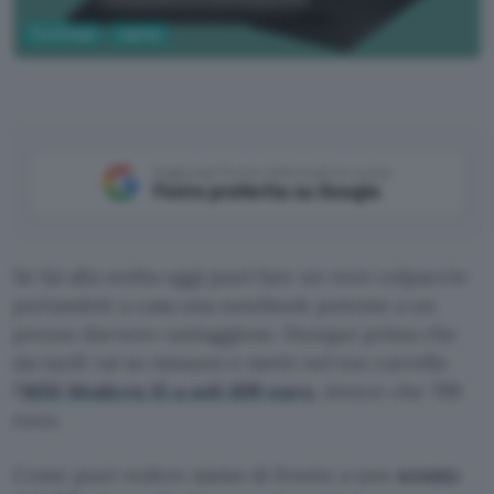
Tecnologia
Laptop
Aggiungi Punto Informatico come
Fonte preferita su Google
Se fai alla svelta oggi puoi fare un vero colpaccio
portandoti a casa una notebook potente a un
prezzo davvero vantaggioso. Dunque prima che
sia tardi vai su Amazon e metti nel tuo carrello
l’
MSI Modern 15 a soli 699 euro
, invece che 799
euro.
Come puoi vedere siamo di fronte a uno
sconto