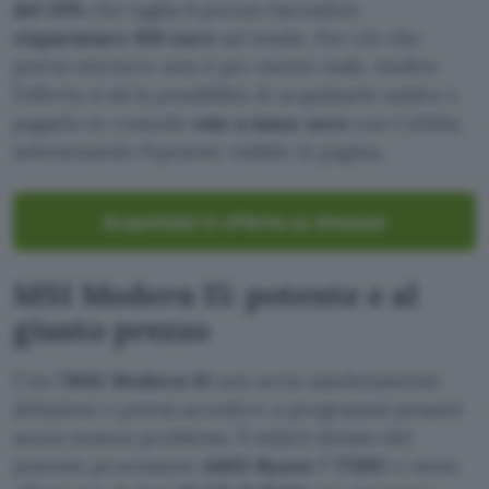
del 13%
che taglia il prezzo facendoti
risparmiare 100 euro
sul totale. Per ciò che
potrai ottenere non è per niente male. Inoltre
l’offerta ti dà la possibilità di acquistarlo subito e
pagarlo in comode
rate a tasso zero
con Cofidis,
selezionando l’opzione visibile in pagina.
Acquistalo in offerta su Amazon
MSI Modern 15: potente e al
giusto prezzo
Con l’
MSI Modern 15
non avrai assolutamente
delusioni e potrai accedere a programmi pesanti
senza nessun problema. È infatti dotato del
potente processore
AMD Ryzen 7 7730U
e viene