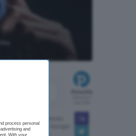
 eBay
come
Michea Elia
le
Pubblicato il
8 ago 2026
 smartphone top di gamma
and process personal
 Vai subito su eBay dunque
 advertising and
anziché 999,90 euro,
ent. With your