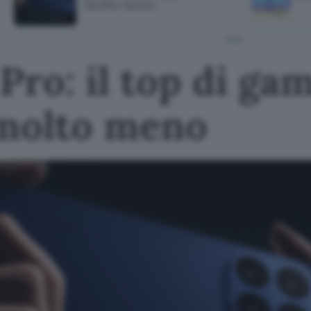
molto meno
Pro: il top di g
 molto meno