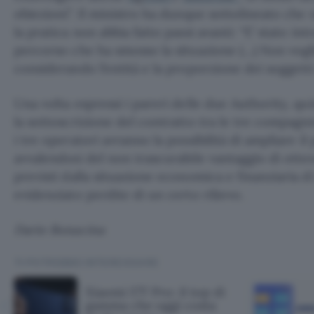
obiezioni”. Il ministro ha dunque sottolineato che
la pratica non abbia fatto passi avanti: “E’ stato in
percorso che ha smosso la situazione (…) Non vog
considerando l’entità e la proporzione dei soggetti
Una volta espressi i pareri delle due Authority, quind
la sottoscrizione del contratto tra le tre compag
i tre operatori avranno la possibilità di ampliare il
avvalendosi del non trascurabile vantaggio di ottene
previsti dalla situazione economica e finanziaria di
evidenziato perdite di un certo rilievo.
Dario Bonacina
TI POTREBBE INTERESSARE
Xiaomi 17T Pro: il top di
gamma che oggi costa