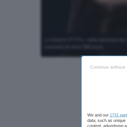
Lo Xiaomi 17T Pro, nella versione da 
scontato di oltre 360 euro.
Continue without
We and our
1731 par
data, such as unique 
content, advertising