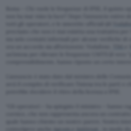
Roma – Chi vuole le frequenze di IPSE, il quinto o
non ha mai visto la luce? Dopo l’annuncio estivo de
tutti gli operatori, e le smentite ufficiali (di
Vodaf
precisato che non è mai esistita una trattativa per 
ma solo contatti informali per alcune verifiche di 
ora un accordo sia all’orizzonte: Vodafone,
TIM
e
un’intesa per rilevare le frequenze UMTS (il vero “
comprensibilmente, hanno riposto un certo intere
L’annuncio è stato dato dal ministro delle Comuni
avrà il compito di verificare l’intesa tra le parti e 
potrebbe decidere il ritiro della licenza a IPSE.
“Gli operatori – ha spiegato il ministro – hanno r
cornice, che non rappresenta ancora un contratto
quale hanno chiesto un nostro parere. Nostra inte
coinvolgere anche
Agcom
e
Antitrust
, in modo da