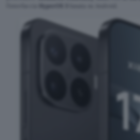
l’interfaccia
HyperOS 3
basata su Android.