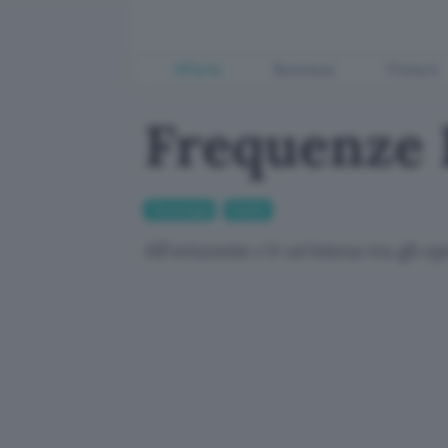
Offerte
Business
Fintech
Frequenze I
Tecnologia
Mobile
All'orizzonte c'è un'intesa tra gli 