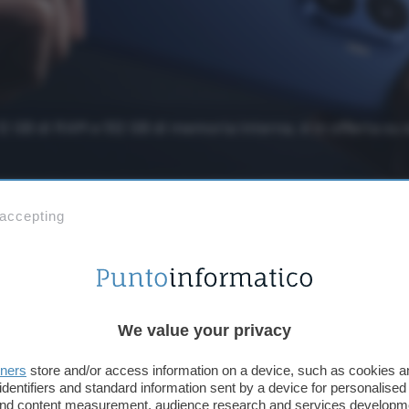
12 GB di RAM e 512 GB di memoria interna, è in offerta su
 accepting
Aggiungi Punto Informatico 
Fonte preferita su Goog
We value your privacy
Se fai in fretta oggi puoi mettere le mani su uno
tners
store and/or access information on a device, such as cookies 
pagandolo molto meno del suo prezzo di partenza.
identifiers and standard information sent by a device for personalised
e poi acquistare lo
Xiaomi 17T Pro a 636,49 euro
, 
 and content measurement, audience research and services developm