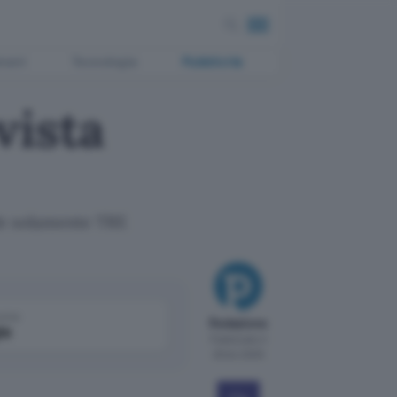
ment
Tecnologia
Pubblicità
vista
lude solamente TRE
come
Redazione
le
Pubblicato il
29 dic 2005