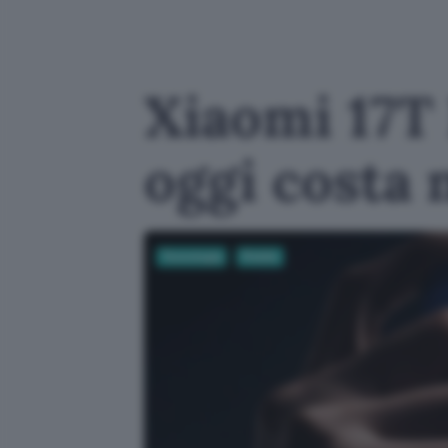
Xiaomi 17T 
oggi costa
Tecnologia
Mobile