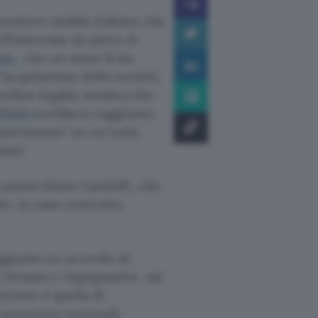
peratore mobile italiano che
ll’interesse da parte di
one
, che un mese fa ha
l’acquisizione della società,
ordine legale), sembra che
Wind
avrebbero raggiunto
patrimonio” su cui tutti,
sse)
cazioni Mario Landolfi, che
che, in caso contrario,
aggiunto un accordo di
 firmato e impegnativo, sul
nzione è quella di
 prevenire eventuali