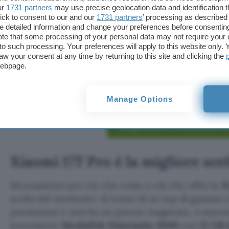
ur
1731 partners
may use precise geolocation data and identification 
inserendo il codice promozionale
AUG26
al momen
ick to consent to our and our
1731 partners
’ processing as described 
detailed information and change your preferences before consenting
Anche se su eBay il prezzo di listino non viene seg
te that some processing of your personal data may not require your 
t to such processing. Your preferences will apply to this website only
store ufficiale di Xiaomi e puoi quindi notare che
aw your consent at any time by returning to this site and clicking the
risparmio di oltre 363 euro
. Una grande opportuni
webpage.
pagare in tre comode
rate da 223,33 euro al mese
Klarna.
Manage Options
Acquistalo in offerta su e
Xiaomi 17T Pro è la migliore sc
Sicuramente per ciò che costa è ciò che offre lo
X
scelta del momento. Si tratta di un top di gamma 
prestazioni e non ha un prezzo esagerato. A muover
processore
MediaTek Dimensity 9500
con
12 GB