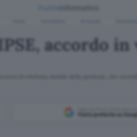
Green
Informatica
Sicurezza
Entertain
PSE, accordo in 
operatori di telefonia mobile della penisola, che esc
Aggiungi Punto Informatico 
Fonte preferita su Goog