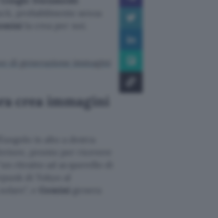
n
Google Documenti
ock, probabilmente senza
emini
la crea per noi.
ne di generazione immagini
ra crea immagini
ll’angolo in alto a destra
feriore, pronto per ricevere
un ritratto ad acquerello di
rpunk di Tokyo al
solare
, e
Gemini
genera