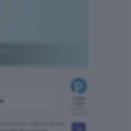
te su
come
Tiziana
le
Foglio
Pubblicato il
12 ago 2025
ta che beve caffè su Marte
.