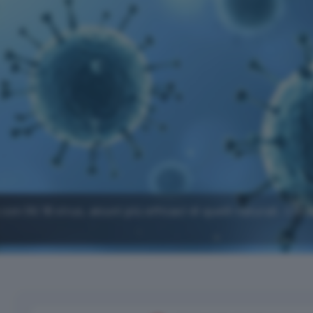
n l'AI 16 virus, alcuni più efficaci di quelli naturali. Cre