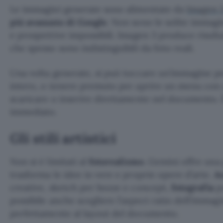
Le immagini generate sono alimentate da
Imagen 
più avanzato di Google
. Non sono le solite immagin
e prospettive impossibili. Imagen 3 produce risultat
che spesso sono indistinguibili da foto reali.
Una volta generate, si può toccare un’immagine p
intero, o tenere premuto per aprire un menu con 
scaricare o inserire direttamente nel documento. 
immediato.
Gli stili artistici
Non si è limitati al
fotorealismo
. Gemini offre una p
trasforma le idee in vere e proprie opere d’arte.
A
creative, sketch per bozze e concept,
fotografia
pe
possibile anche scegliere l’aspect ratio dell’immag
perfettamente al layout del documento.