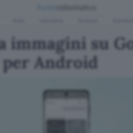
Green
Informatica
Sicurezza
Entertain
a immagini su G
per Android