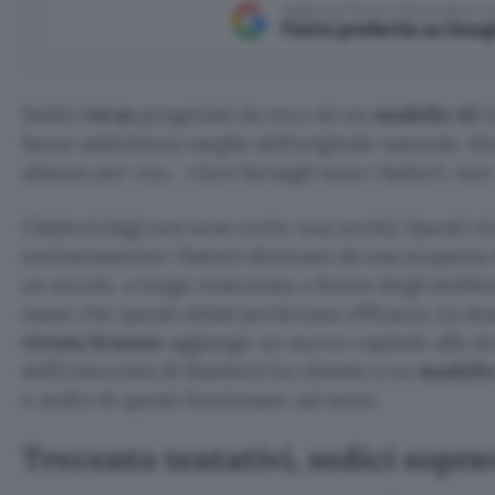
Aggiungi Punto Informatico 
Fonte preferita su Goog
Sedici
virus
progettati da zero da un
modello AI
f
fanno addirittura meglio dell’originale naturale. M
almeno per ora… i loro bersagli sono i batteri, non
I batteriofagi non sono certo una novità. Questi v
esclusivamente i batteri derivano da una scoperta 
un secolo, a lungo trascurata a favore degli antibi
mano che questi ultimi perdevano efficacia. Lo stu
rivista Science
aggiunge un nuovo capitolo alla st
dell’Università di Stanford ha chiesto a un
modello
e sedici di questi funzionano sul serio.
Trecento tentativi, sedici sopra