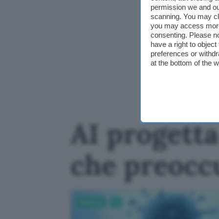
permission we and o
scanning. You may cl
you may access more 
consenting. Please no
have a right to objec
preferences or withdr
at the bottom of the 
AI progetta
che preoccu
Business
AI