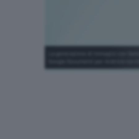
La generazione di immagini con Gemin
Google Documenti per Android con I