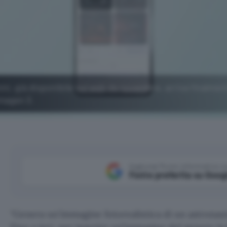
i, già disponibile sul web da novembre, arriva finalmen
magen 3.
Aggiungi Punto Informatico 
Fonte preferita su Goog
Genera un’immagine fotorealistica di un astronau