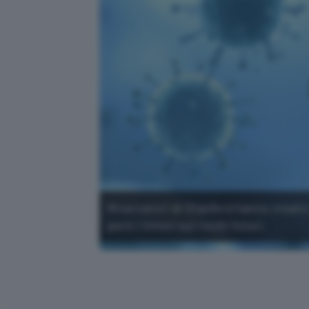
Ricercatori di Stanford hanno creato co
però i timori sui rischi futuri.