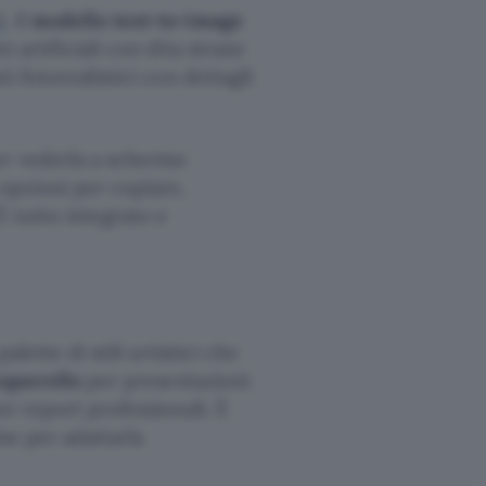
3
, il
modello text-to-image
i artificiali con dita strane
i fotorealistici con dettagli
er vederla a schermo
opzioni per copiare,
È tutto integrato e
alette di stili artistici che
cquerello
per presentazioni
r report professionali. È
ine per adattarla