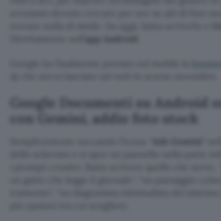
Fino a ieri, per inserire un’immagine del genere i
avremmo dovuto cercare per ore su siti di foto st
trovare nulla di simile. Da oggi, basta scriverlo e
G
Direttamente nell’
app Android
.
Google ha finalmente portato sul mobile la
funzio
AI
che aveva lanciato sul web lo scorso novembre.
Google Documenti su Android o
con Gemini, addio foto stock
Semplicemente toccando l’icona “
Ask Gemini
” ne
dello schermo e si apre un pannello nella parte in
i prompt creativi. Basta scrivere quello che serve,
un gatto che legge il giornale
,
un paesaggio cybe
tramonto
,
un diagramma minimalista del sistema 
più opzioni tra cui scegliere.