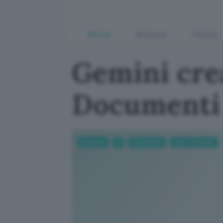
Offerte
Business
Fintech
Gemini cre
Documenti 
Business
AI
Informatica
App e Software