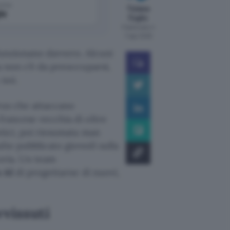
come
Tiziana
le
Foglio
Pubblicato il
7 ago 2026
unzionano davvero. Alcuni
a non c’è da preoccuparsi,
 noi.
irus che attaccano
francese vecchia di oltre
otici, poi riesumata man
dio pubblicato giovedì sulla
oria. Un team
 AI
di progettarne di nuovi,
vvissuti