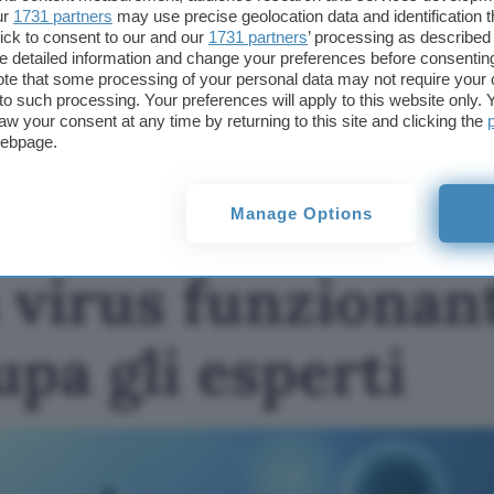
ur
1731 partners
may use precise geolocation data and identification 
ick to consent to our and our
1731 partners
’ processing as described 
Fonte:
Google
detailed information and change your preferences before consenting
te that some processing of your personal data may not require your 
TI POTREBBE INTERESSARE
t to such processing. Your preferences will apply to this website only
aw your consent at any time by returning to this site and clicking the
AI progetta virus
webpage.
funzionanti: lo studio
che preoccupa gli
esperti
Manage Options
 virus funzionant
pa gli esperti