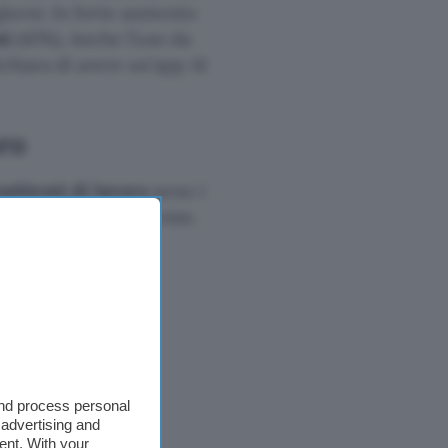
giorni. In forte aumento
ti
(41%). Anche l’uso da
ichiara di avere un’app AI
ro
mbienti di lavoro
sono i
 più facilmente e spesso.
l’AI:
 i 18 e i 25 anni.
and process personal
 advertising and
ent. With your