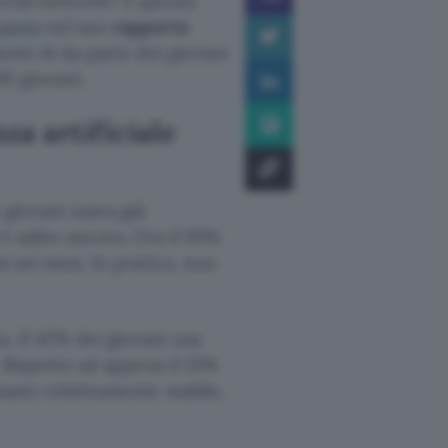
ocial network? È questa
eaven
nel suo
rapporto
menti AI da parte dei giovani
95 giovani.
za artificiale
 giovani usava già
è salito ancora. Ora il 93%
i sei mesi. In pratica, non
. Il 42% dei giovani usa
. Rispetto ad appena il 21%
masto relativamente stabile,