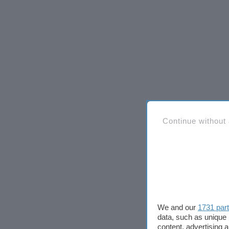
Continue without
We and our
1731 par
data, such as unique 
content, advertising