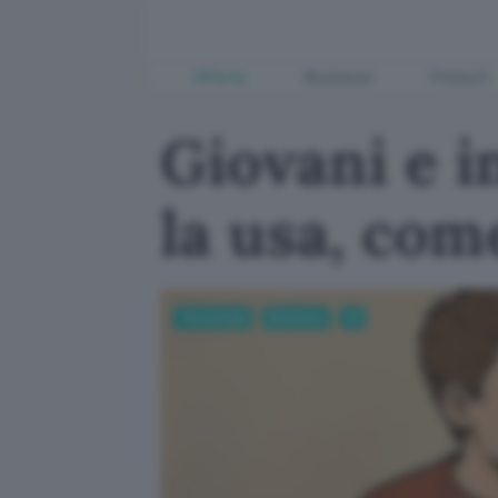
Offerte
Business
Fintech
Giovani e in
la usa, come
Tecnologia
Business
AI