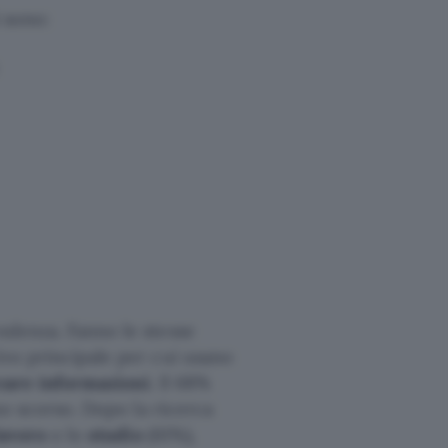
i sono:
denza. Fanno le stesse
ivo principale per cui usano
care informazioni
. Il 68%
nno scorso. Dopo la ricerca
lavoro
o lo
studio
(61%),