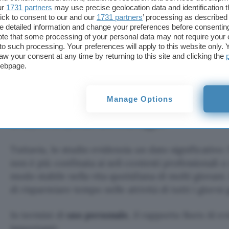
ur
1731 partners
may use precise geolocation data and identification 
Riassumere testi: 50%.
ick to consent to our and our
1731 partners
’ processing as described 
detailed information and change your preferences before consenting
Inoltre, le risposte generate da
agenti AI
si colloca
te that some processing of your personal data may not require your 
fonti di informazione più affidabili, davanti a font
t to such processing. Your preferences will apply to this website only
aw your consent at any time by returning to this site and clicking the
Wikipedia e i media tradizionali.
webpage.
D’altra parte, l’uso sistematico di strumenti AI è
senso di disagio: il 48% degli studenti e degli alun
Manage Options
ammette di aver già imbrogliato usando un’AI, ma i
di usare l’AI sarebbe uno svantaggio.
Tuttavia, lo studio evidenzia un dato significativo: l
non è più confinata ai soli contesti professionali o 
modo stabile nella vita quotidiana di molti giovani.
di risparmiare tempo nelle attività di tutti i giorni g
In termini di
uso personale
, il rapporto Born AI ev
importanti: