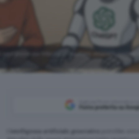
I ogni giorno per informarsi, studiare, ottenere consigli 
Aggiungi Punto Informatico 
Fonte preferita su Goog
L’
intelligenza artificiale
generativa
potrebbe entra