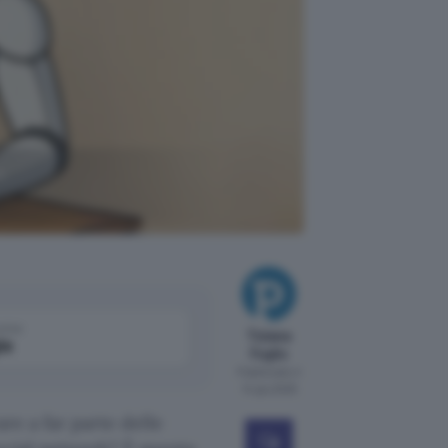
o
come
Tiziana
le
Foglio
Pubblicato il
14 giu 2025
re a far parte delle