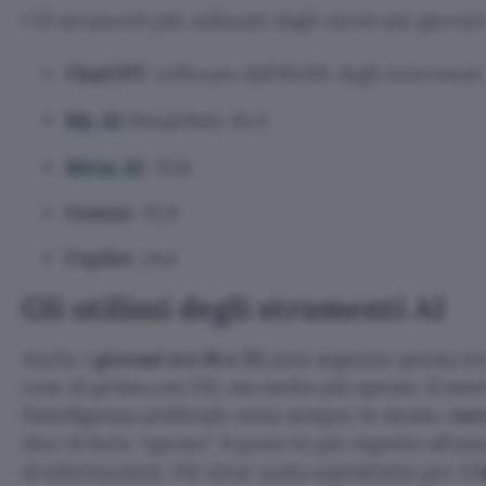
I 10 strumenti più utilizzati dagli utenti più giovan
ChatGPT
: utilizzato dall’84,6% degli intervistati
My AI
(Snapchat): 43,4
Meta AI
: 35,6
Gemini
: 32,8
Copilot
: 24,4
Gli utilizzi degli strumenti AI
Anche i
giovani tra 18 e 25
anni seguono questa ten
cose di prima con l’AI, ma molto più spesso. Il mot
l’intelligenza artificiale resta sempre lo stesso:
cer
dice di farlo “spesso”, 8 punti in più rispetto all’a
di informazioni, l’AI viene usata soprattutto per il