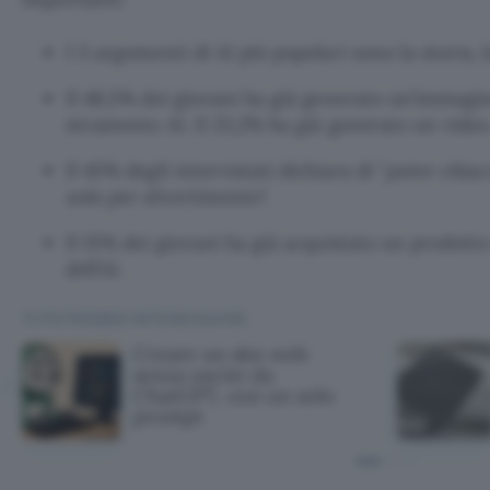
I 3 argomenti di AI più popolari sono la storia, l
Il 48,5% dei giovani ha già generato un’immagi
strumento AI. Il 23,2% ha già generato un video
Il 45% degli intervistati dichiara di “
poter chiac
solo per divertimento
“.
Il 15% dei giovani ha già acquistato un prodotto
dell’AI.
TI POTREBBE INTERESSARE
Creare un sito web
senza uscire da
ChatGPT, con un solo
prompt