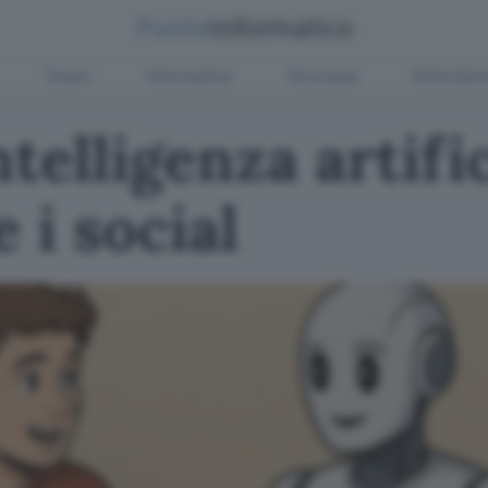
Green
Informatica
Sicurezza
Entertain
telligenza artific
 i social