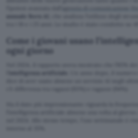
abitudini delle nuove generazioni tanto quanto i s
l’ipotesi avanzata dall’
agenzia di comunicazione H
annuale Born AI
, che analizza l’utilizzo degli stru
tra i 18 e i 25 anni. Lo studio è stato condotto su 4
Come i giovani usano l’intelligen
ogni giorno
Nel 2024, il rapporto aveva mostrato che l’85% dei
l’
intelligenza artificiale
. Un anno dopo, il numero 
dice di aver usato almeno un servizio AI negli ultim
c’è differenza tra ragazzi (93%) e ragazze (94%).
Ma il dato più impressionante riguarda la frequenza
l’intelligenza artificiale almeno una volta al giorno
nel 2024. Allo stesso tempo, l’uso settimanale è ri
intorno al 35%.