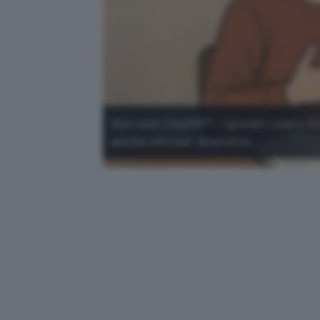
Non solo ChatGPT: i giovani usano l'A
anche solo per divertirsi.