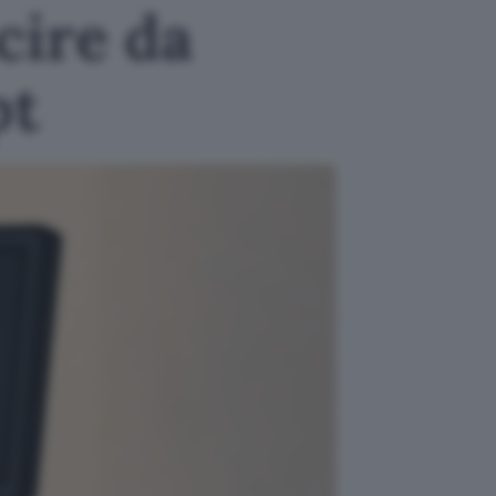
cire da
pt