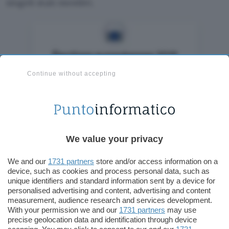
singoli stati membri.
Continue without accepting
We value your privacy
We and our
1731 partners
store and/or access information on a
device, such as cookies and process personal data, such as
unique identifiers and standard information sent by a device for
personalised advertising and content, advertising and content
measurement, audience research and services development.
With your permission we and our
1731 partners
may use
precise geolocation data and identification through device