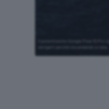
Il potentissimo Google Pixel 10 Pro 
sbrigarti perché sta andando a ruba.