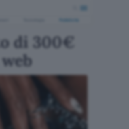
ment
Tecnologia
Pubblicità
to di 300€
l web