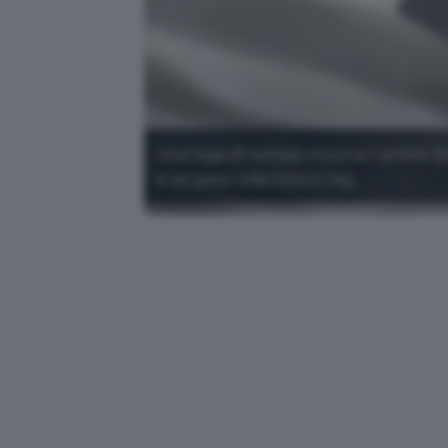
Una fuga di notizie mostra il primo
e un peso inferiore a 1 kg.