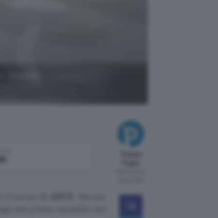
o, Glowbar
come
Tiziana
le
Foglio
Pubblicato il
6 ago 2026
è il turno di
ASUS
. Alcune
sign del primo modello del