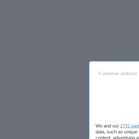
Continue without
We and our
1731 par
data, such as unique 
content, advertising