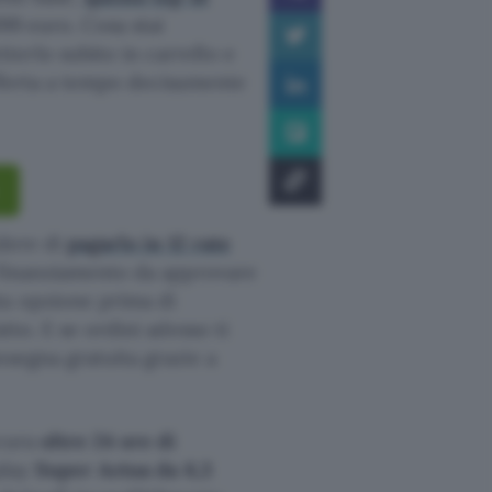
099 euro. Cosa stai
erlo subito in carrello e
ferta a tempo decisamente
idere di
pagarlo in 12 rate
finanziamento da approvare
ta opzione prima di
tto. E se ordini adesso ti
nsegna gratuita grazie a
cura
oltre 24 ore di
play
Super Actua da 6,3