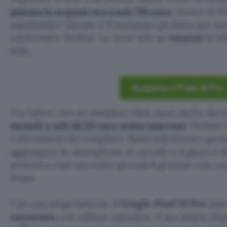
gamma lo acquisti ora a soli 799 euro
, invece di 1
aspettando? Questo è il momento perfetto per mett
confermare l’ordine. Lo trovi solo su
Amazon
in of
folle.
Acquista il Pixel 10 Pro
Tra l’altro, con un semplice click, puoi anche dec
mensili a soli 66,59 euro senza interessi
. Nessun 
o documenti da compilare. Basta selezionare ques
aggiungere lo smartphone al carrello e il gioco è fa
arriverà a casa tua entro giovedì 8 gennaio con co
Prime.
Con una mega batteria, il
Google Pixel 10 Pro
assi
autonomia
con utilizzo intensivo. Il suo ampio dis