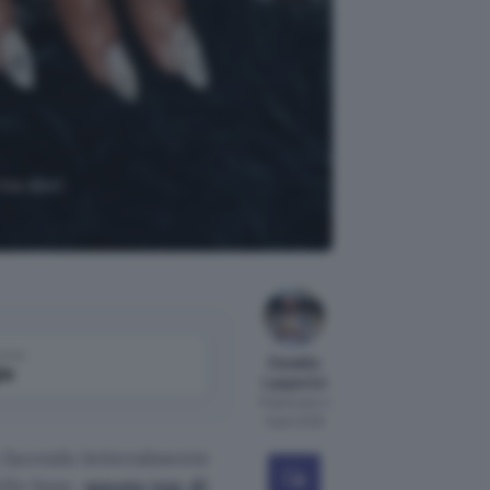
 ma devi
come
Osvaldo
le
Lasperini
Pubblicato il
6 gen 2026
 facendo letteralmente
llo base,
questo top di