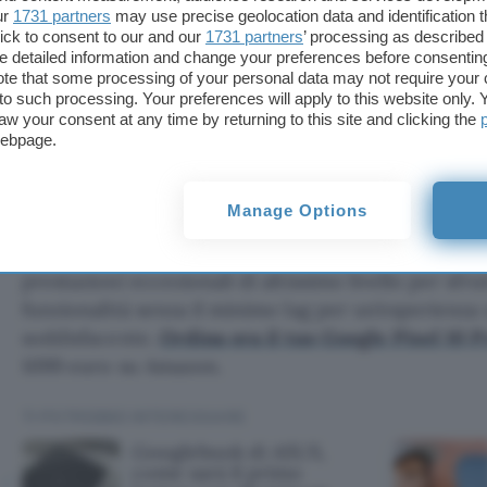
ur
1731 partners
may use precise geolocation data and identification 
ick to consent to our and our
1731 partners
’ processing as described 
detailed information and change your preferences before consenting
te that some processing of your personal data may not require your 
t to such processing. Your preferences will apply to this website only
aw your consent at any time by returning to this site and clicking the
webpage.
Acquista il Pixel 10 Pro
Manage Options
Il nuovo processore
Google Tensor G5
è una vera 
questo chip di nuova generazione con TPU e CPU 
prestazioni eccezionali di altissimo livello per sfru
funzionalità senza il minimo lag per un’esperienza 
soddisfacente.
Ordina ora il tuo Google Pixel 10 P
1099 euro su Amazon.
TI POTREBBE INTERESSARE
Googlebook di ASUS,
come sarà il primo