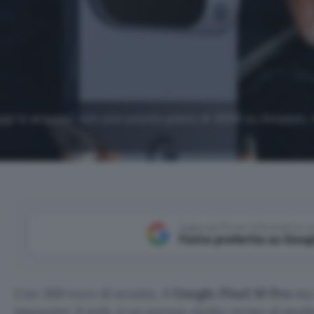
oggi lo acquisti con uno sconto pieno di 300€ su Amazon,
Aggiungi Punto Informatico 
Fonte preferita su Goog
Con 300 euro di sconto, il
Google Pixel 10 Pro
sta
impazzire il web. A un prezzo molto vicino al mode