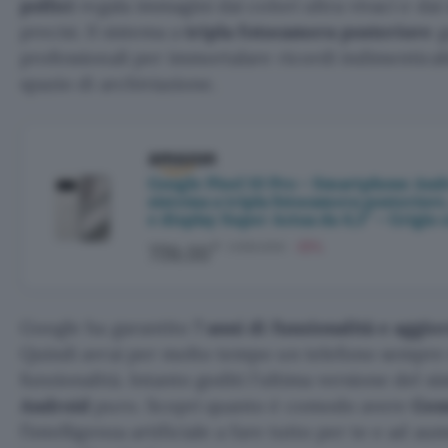
pollici
regala immagini dai colori ultra vivaci e dai
precisi. Il sistema a
tripla fotocamera posteriore
g
professionali per immortalare ricordi indimenticabi
spazio di archiviazione.
Google Pixel 10 Pro – Smartphone Andr
sistema a tripla fotocamera posteriore
e display Super Actua da 6,3″ – Grigio 
€
1.099,00€
-33%
739,00
Google ha garantito
7 anni di funzionalità e aggi
Quindi avrai per molto tempo un telefono sempre 
funzionalità. Intanto goditi l’ultima versione del s
Android
puro. Scopri quanto è comodo avere
Gem
l’intelligenza artificiale a fare tutto per te e ad au