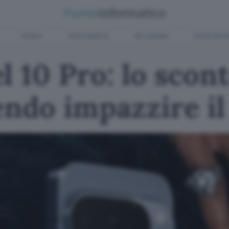
Green
Informatica
Sicurezza
Entertain
l 10 Pro: lo scon
endo impazzire i