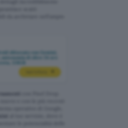
 dettagli incredibilmente
arantisce scatti
li da archiviare nell’ampio
oid sbloccato con Gemini,
, autonomia di oltre 24 ore
creta, 128GB
Vedi l’offerta
ornamenti
con Pixel Drop.
nuovo e con le più recenti
istema operativo di Google,
ini
al tuo servizio, dove è
mentare le potenzialità delle