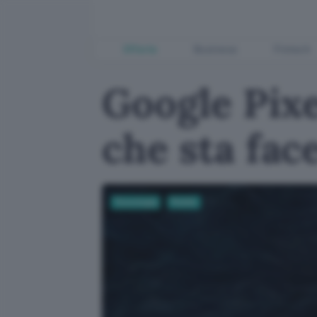
Offerte
Business
Fintech
Google Pixe
che sta fac
Tecnologia
Mobile