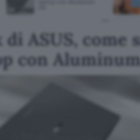
laptop con Aluminum
OS
 di ASUS, come sa
op con Aluminu