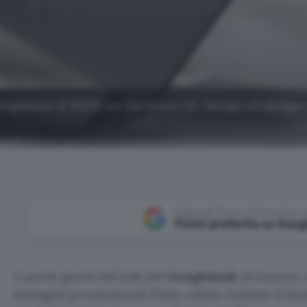
 Googlebook di ASUS con Aluminum OS. Design ultralegger
Aggiungi Punto Informatico 
Fonte preferita su Goog
A pochi giorni dal leak del
Googlebook
di Lenovo, 
immagini promozionali finite online rivelano il de