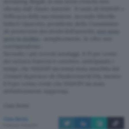
streaming illegali, in una netta crescita non
rilevata dall’
Haute Autorité
. Il ruolo di HADOPI e
l’efficacia della sua missione, secondo Mireille
Imbert-Quaretta, presidente della
Commission
de protection des droits
dell’autorità,
non sono
però in dubbio
: semplicemente, le cifre non
corrispondono.
Secondo i più recenti sondaggi, il 21 per cento
dei netizen francesi è convinto, anticipando i
tempi, che HADOPI sia ormai stata assorbita dal
Conseil Supérieur de l’Audiovisuel
(CSA), mentre
il 9 per cento crede che HADOPI sia stata
definitivamente soppressa.
Gaia Bottà
Gaia Bottà
Pubblicato il 18 lug 2014