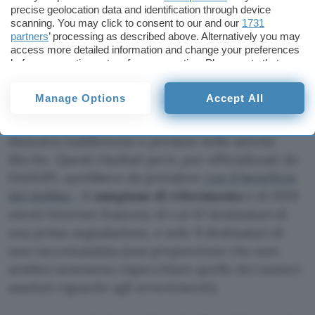
precise geolocation data and identification through device
legalità
. Coloro invece che non hanno avuto
scanning. You may click to consent to our and our
1731
contatti diretti con HADOPI ma che conoscono
partners
’ processing as described above. Alternatively you may
qualche destinatario degli avvertimenti sarebbero
access more detailed information and change your preferences
before consenting or to refuse consenting. Please note that
comunque influenzati nei loro comportamenti
some processing of your personal data may not require your
online: i numeri mostrano che il 45 per cento del
consent, but you have a right to object to such processing. Your
Manage Options
Accept All
campione ha ridotto il consumo di materiale
preferences will apply to this website only. You can change
your preferences or withdraw your consent at any time by
illegale, a fronte di un 48 per cento che si
returning to this site and clicking the
privacy policy
button at the
dimostra indifferente e persiste nelle attività
bottom of the webpage.
illecite. Questi risultati però, pur ufficializzati da
HADOPI, sarebbero da prendere
con il beneficio
del dubbio
: il
campione di riferimento
è di 1059
utenti Internet francesi, di cui 47 destinatari di
una prima segnalazione, e solo 9 destinatari di
una raccomandata (una proporzione che non
sembra nemmeno rispecchiare quelle dei numeri
assoluti riguardo agli avvertimenti).