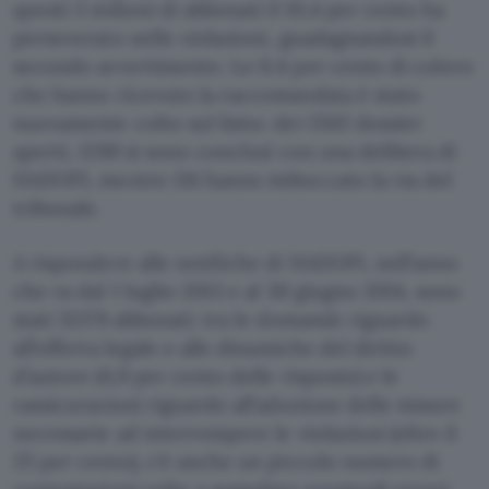
questi 3 milioni di abbonati il 10,4 per cento ha
perseverato nelle violazioni, guadagnandosi il
secondo avvertimento. Lo 0,4 per cento di coloro
che hanno ricevuto la raccomandata è stato
nuovamente colto sul fatto: dei 1502 dossier
aperti, 1289 si sono conclusi con una delibera di
HADOPI, mentre 116 hanno imboccato la via del
tribunale.
A rispondere alle notifiche di HADOPI, nell’anno
che va dal 1 luglio 2013 e al 30 giugno 2014, sono
stati 31379 abbonati: tra le domande riguardo
all’offerta legale e alle dinamiche del diritto
d’autore (6,9 per cento delle risposte) e le
rassicurazioni riguardo all’adozione delle misure
necessarie ad interrompere le violazioni (oltre il
25 per cento), c’è anche un piccolo numero di