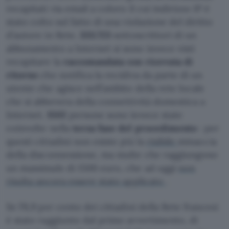
recapitati via email a coloro il cui indirizzo IP è
stato colto sul fatto di una violazione del diritto
d’autore in Rete.
333.723
sottoscrittori di un
abbonamento a Internet si sono invece visti
recapitare la
raccomandata con ricevuta di
ritorno
che notifica la recidiva da parte di un
utente che agisce nell’ambito della rete locale
che si abbevera della connettività domestica a
Internet.
1502
persone sono invece state
coinvolte nella
terza fase del procedimento
: per
questi cittadini non esiste più la
risibile
minaccia
della disconnessione, ma multe che raggiungono
un massimale di 1500 euro, che ad oggi
non
risulta ancora essere stato applicato
.
Se l’8,9 per cento dei cittadini della Rete francesi
è stato raggiunto dal primo avvertimento, di