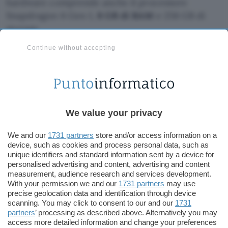
hardware comprende anche il processore
Snapdragon 6 Gen 1,
8 GB di RAM
e 256 GB di
storage.
Continue without accepting
We value your privacy
We and our
1731 partners
store and/or access information on a
device, such as cookies and process personal data, such as
unique identifiers and standard information sent by a device for
personalised advertising and content, advertising and content
measurement, audience research and services development.
With your permission we and our
1731 partners
may use
precise geolocation data and identification through device
La connettività è garantita dai moduli Wi-Fi 5,
scanning. You may click to consent to our and our
1731
partners
’ processing as described above. Alternatively you may
Bluetooth 5.1, GPS, Galileo, NFC e
5G
. Sono
access more detailed information and change your preferences
inoltre presenti il lettore di impronte digitali,