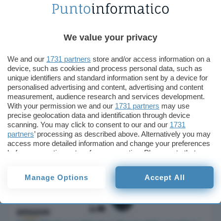
We value your privacy
We and our
1731 partners
store and/or access information on a
device, such as cookies and process personal data, such as
unique identifiers and standard information sent by a device for
personalised advertising and content, advertising and content
measurement, audience research and services development.
With your permission we and our
1731 partners
may use
precise geolocation data and identification through device
scanning. You may click to consent to our and our
1731
partners
’ processing as described above. Alternatively you may
access more detailed information and change your preferences
before consenting or to refuse consenting. Please note that
some processing of your personal data may not require your
consent, but you have a right to object to such processing. Your
Manage Options
Accept All
preferences will apply to this website only. You can change
your preferences or withdraw your consent at any time by
returning to this site and clicking the
privacy policy
button at the
bottom of the webpage.