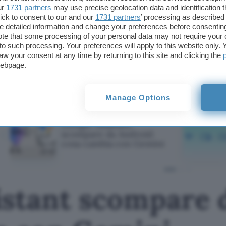
Con l’offerta attiva su Amazon sul HUAWEI WATCH
ur
1731 partners
may use precise geolocation data and identification 
269€, puoi portarti a casa uno smartwatch che un
ick to consent to our and our
1731 partners
’ processing as described 
avanzate e grande durata della batteria e degli auri
detailed information and change your preferences before consenting
te that some processing of your personal data may not require your 
come i
Freebuds SE 2
, tutto ciò ad un prezzo anc
t to such processing. Your preferences will apply to this website only
aw your consent at any time by returning to this site and clicking the
Questo articolo contiene link di affiliazione: acquisti o ordini e
webpage.
permetteranno al nostro sito di ricevere una commissione ne
offerte potrebbero subire variazioni di prezzo dopo la pubbli
Manage Options
TI POTREBBE INTERESSARE
Google Assistant
scompare da Android:
cosa cambia con Gemini
istant scompare 