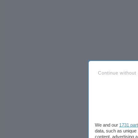
Continue without
We and our
1731 par
data, such as unique 
content, advertising