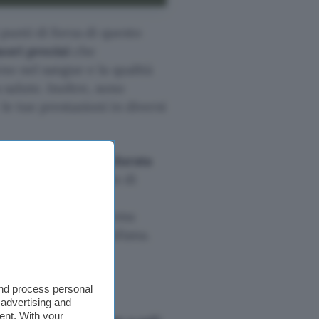
 punti di forza di questo
sori precisi
che
eno nel sangue e la qualità
salute. Inoltre, sono
e tue prestazioni in diversi
artwatch è la
lunga durata
con un singolo ciclo di
di dover caricare
 integrato ed il sistema
port e la vita quotidiana.
and process personal
 advertising and
ent. With your