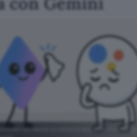
a con Gemini
sistant con Gemini su milioni di dispositivi Android. Qua
utenti.