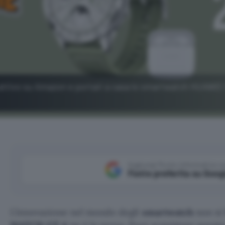
o attivo su Amazon e portati a casa lo smartwatch HUAWE
Aggiungi Punto Informatico 
Fonte preferita su Goog
L’innovazione nel mondo degli
smartwatch
non si 