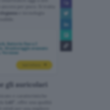
o smartwatch oggi a soli
 ancora per poco. Si tratta
eleganza
e tecnologia
sibile.
 Batteria fino a 2
rie, Monitoraggio avanzato
, Versione
Vedi l’offerta
gli auricolari
ticato e caratteristiche
da
1,43″
, offre una qualità
i nitidi per una migliore