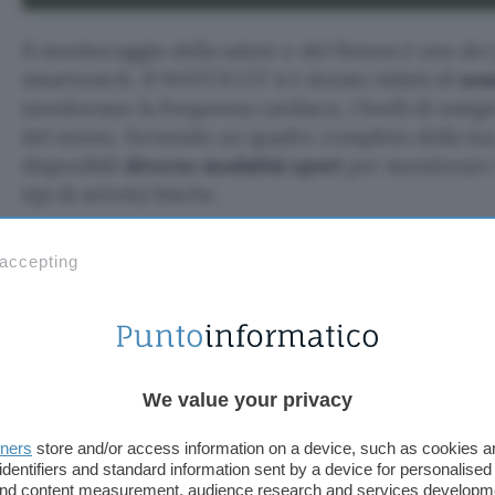
Il monitoraggio della salute e del fitness è uno dei
smartwatch. Il WATCH GT 4 è dotato infatti di
sen
monitorano la frequenza cardiaca, i livelli di ossig
del sonno, fornendo un quadro completo della tua 
disponibili
diverse modalità sport
per monitorare l
tipi di attività fisiche.
Un’altra caratteristica degna di nota di questo sm
 accepting
della batteria
. L’azienda promette infatti
14 giorni
ricarica, senza avere la preoccupazione continua 
frequentemente. La connettività
Bluetooth
, il GPS
operativo lo rendono altamente funzionale per lo s
We value your privacy
WATCH GT 4 a soli 269€
tners
store and/or access information on a device, such as cookies 
identifiers and standard information sent by a device for personalised
 and content measurement, audience research and services developm