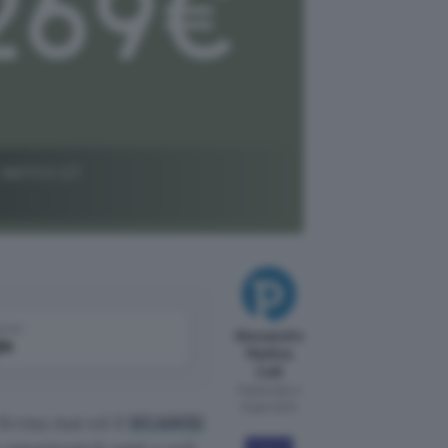
I WATCH GT
come
Alessandro
le
Matthia
Celli
Pubblicato il
12 gen 2024
ferma mai ed il
HUAWEI