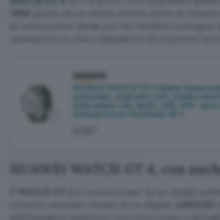
WATCH GT 4
ne è la prova. Puoi acquistare quest
269€
grazie ad un ottimo sconto attivo su Amazon
di un’occasione ideale per chi desidera coniugare
avanzata in un unico dispositivo ad un prezzo acces
HUAWEI WATCH GT 4 46mm Smartwatch,
settimane, Android e iOS, Analisi calo
della salute 24h, SpO2, GPS, 100+ sport
italiana,Green+Freebuds SE 2
€
0,00
HUAWEI WATCH GT 4, con anche 
Il
WATCH GT 4
è caratterizzato da un design sofis
tecniche avanzate. Dotato di un display
AMOLED
dell’immagine superiore con colori vivaci e dettagl