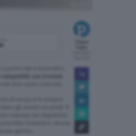
ChatGPT
come
Tiziana
le
Foglio
Pubblicato il
6 ago 2026
A partire dal 4 settembre,
d compatibili con Gemini
.
roid Auto sono coinvolti.
cita di scena si fa sempre
sare gli utenti via email: il
te rimosso dai dispositivi
t potrebbe richiedere alcune
stesso giorno.