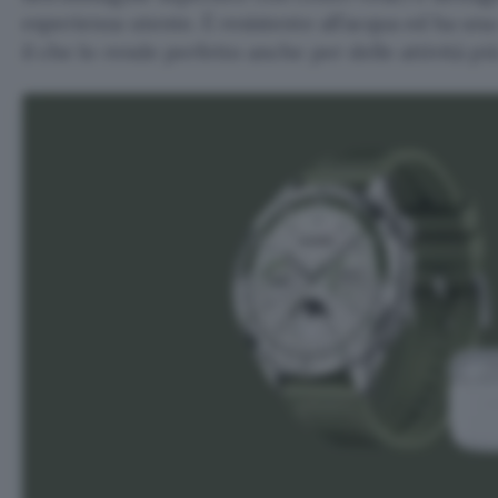
esperienza utente. È resistente all’acqua ed ha una
il che lo rende perfetto anche per delle attività p