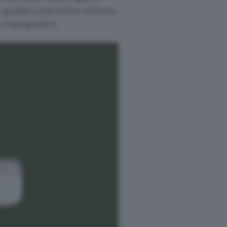
 qualità costruttiva robusta,
iù impegnative.