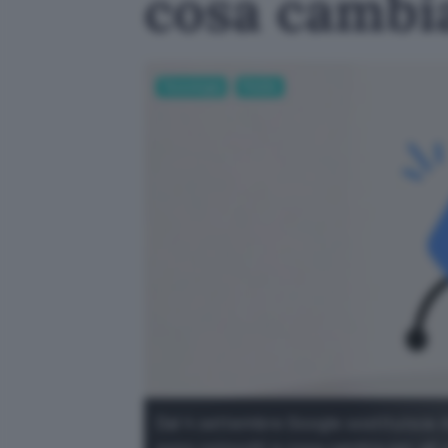
cosa cambi
Tecnologia
Mobile
Dal 4 settembre Google sostituisce As
sono coinvolti e cosa cambia per gli 