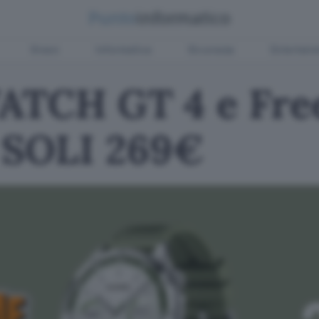
Green
Informatica
Sicurezza
Entertain
TCH GT 4 e Free
a SOLI 269€