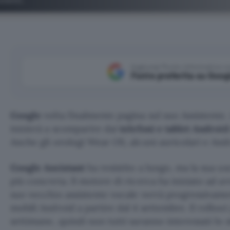
Aggiungi Punto Informatico 
Fonte preferita su Goog
Google
volta finalmente pagina sul suo Assistente. 
inizierà a scomparire dai
telefoni e tablet Androi
Anche gli orologi Wear OS, alcuni auricolari e And
Google Assistant
ha resistito a lungo, ma la sua us
più concreta. Il motore di ricerca ha iniziato ad avvi
suo vecchio assistente vocale verrà progressivamen
mobili Android a partire dal 4 settembre. Il rollou
settimane, quindi non tutti saranno interessati lo 