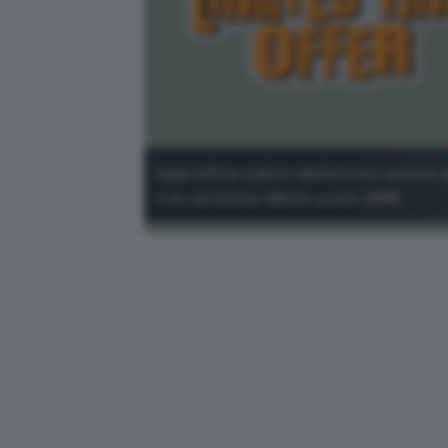
Approfitta subito dell'ottimo scont
4 in versione 46mm a soli 269€.