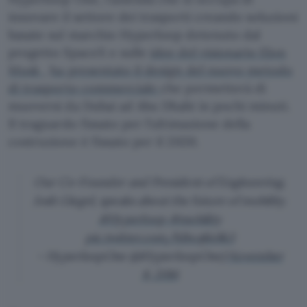
innovare il settore dei trasporti creando soluzioni
basate sul marchio Hyperloop detenuto dal
progetto SpaceX e sulle
idee del visionario Elon
Musk
,
ha presentato il design del nuovo metodo
di trasporto commerciale
che permetterà di
muoversi da Dubai ad Abu Dhabi in pochi minuti.
Il traguardo fissato per l’ultimazione della
costruzione è fissato per il 2020.
Our Co-Founder and President of Engineering,
Josh Giegel, speaks about the future of mobility.
#Hyperloop
#mobility
pic.twitter.com/hBxoj6z8k3
– HyperloopOne (@HyperloopOne)
November
8, 2016