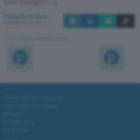
fonte immagini:
1
,
2
Pasquale De Rose
Pubblicato il 10 nov 2016
TI POTREBBE INTERESSARE
ChatGPT: che cos'è e come si usa
DALL·E cos'è e come funziona
Windows 11
Microsoft Teams
Microsoft 365