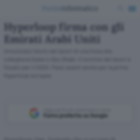
Hyperloop firma con gli
Emirati Arabi Uniti
Annunciato l'avvio dei lavori di una linea che
collegherà Dubai e Abu Dhabi. Il termine dei lavori è
fissato per il 2020. Passi avanti anche per la prima
Hyperloop europea
Aggiungi Punto Informatico come
Fonte preferita su Google
Hyperloop One, l’azienda che si occupa di