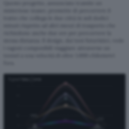
Questo progetto, annunciato tramite un
misterioso teaser, promette di percorrere il
tratto che collega le due città in soli dodici
minuti rispetto ad altri mezzi di trasporto che
richiedono anche due ore per percorrere la
stessa distanza. Il design, dai toni futuristici, vede
i vagoni componibili viaggiare attraverso un
tunnel a una velocità di oltre 1.000 chilometri
l’ora.