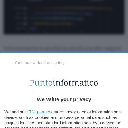
Interessante è anche la struttura dei vagoni
che accoglieranno le merci, altri per il
Continue without accepting
trasporto dei passeggeri e nonostante il
servizio prometta tempi brevi includerà
locazioni destinate ai meeting e alle
conferenze.
We value your privacy
We and our
1731 partners
store and/or access information on a
device, such as cookies and process personal data, such as
unique identifiers and standard information sent by a device for