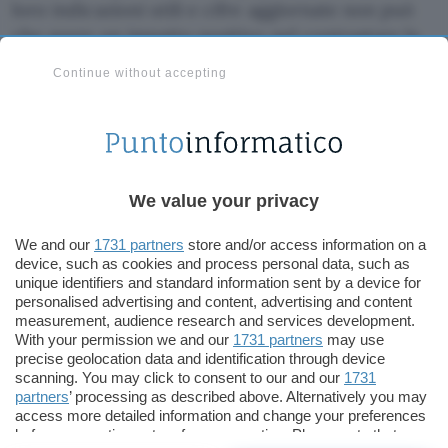
loro indicazioni utili e cifre aggiornate non può
che avere un impatto positivo nel contrastare la
disinformazione
che purtroppo circonda anche il
Continue without accepting
fenomeno
COVID-19
.
We value your privacy
We and our
1731 partners
store and/or access information on a
device, such as cookies and process personal data, such as
unique identifiers and standard information sent by a device for
personalised advertising and content, advertising and content
measurement, audience research and services development.
With your permission we and our
1731 partners
may use
precise geolocation data and identification through device
scanning. You may click to consent to our and our
1731
partners
’ processing as described above. Alternatively you may
I dati riportati nella mappa sono elaborati da
access more detailed information and change your preferences
Watson
. Restando in tema di
supercomputer
,
before consenting or to refuse consenting. Please note that